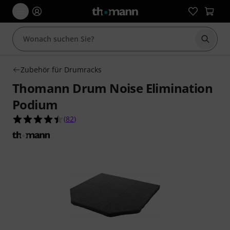
Suche 
Zubehör für Drumracks
Thomann Drum Noise Elimination
Podium
4.5 von 5 Sternen aus 82 Kundenbewertungen
(
82
)