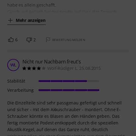
habe es allein geschafft.
Gleich auf Anhieb fiel mir positiv auf dass der Teppich
Mehr anzeigen
6
2
BEWERTUNG MELDEN
Nicht nur Nachbarn freut's
WL
Wolf-Rüdiger L. 25.08.2015
Stabilität
Verarbeitung
Die Einzelteile sind sehr passgenau gefertigt und schnell
und sicher - mit dem Akkuschrauber - montiert. Ohne E-
Schrauber könnte es Blasen an den Händen geben. Das
fertig montierte Podest entkoppelt durch die speziellen
Akustik-Kegel, auf denen das Ganze ruht, deutlich