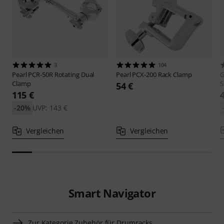
3
104
Pearl
PCR-50R Rotating Dual
Pearl
PCX-200 Rack Clamp
G
Clamp
S
54 €
115 €
-20%
UVP: 143 €
Vergleichen
Vergleichen
Smart Navigator
Zur Kategorie Zubehör für Drumracks