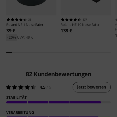
35
137
Roland
NE-1 Noise Eater
Roland
NE-10 Noise Eater
V
H
39 €
138 €
-20%
UVP: 49 €
82
Kundenbewertungen
Jetzt bewerten
4.5
/ 5
STABILITÄT
VERARBEITUNG