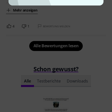
doch etwas auf die
Mehr anzeigen
4
1
BEWERTUNG MELDEN
Alle Bewertungen lesen
Schon gewusst?
Alle
Testberichte
Downloads