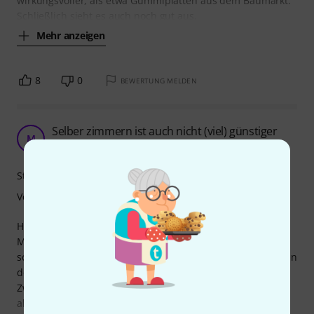
wirkungsvoller, als etwa Gummiplatten aus dem Baumarkt.
Schließlich sieht es auch noch gut aus.
Mehr anzeigen
8
0
BEWERTUNG MELDEN
Selber zimmern ist auch nicht (viel) günstiger
M
Markus_P 18.06.2019
Stabilität
Verarbeitung
Hier habe ich zugegriffen, weil ich dringend etwas für die
Mitbewohner tun musste. Das Schlagzeug steht im gut
schallisolierten Dachgeschoss, aber der Trittschall war dann
doch ziemlich durchdringend. Das Podium erfüllt seinen
Zweck unbedingt. Der Trittschall ist natürlich nicht weg,
aber so deutlich reduziert, dass sich die Anschaffung