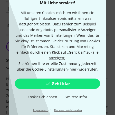
gelohnt hat, der Preis ist
Mit Liebe serviert!
Mehr anzeigen
Mit unseren Cookies möchten wir Ihnen ein
fluffiges Einkaufserlebnis mit allem was
dazugehört bieten. Dazu zählen zum Beispiel
7
2
BEWERTUNG MELDEN
passende Angebote, personalisierte Anzeigen
und das Merken von Einstellungen. Wenn das für
Sie okay ist, stimmen Sie der Nutzung von Cookies
Hilft
K
für Präferenzen, Statistiken und Marketing
Kaisaaffe 05.06.2020
einfach durch einen Klick auf „Geht klar“ zu (
alle
anzeigen
).
Stabilität
Sie können Ihre erteilte Zustimmung jederzeit
Verarbeitung
über die Cookie-Einstellungen (
hier
) widerrufen.
Habe mir das Podium bestellt da der Trittschall von meinem
Geht klar
E-drum einfach leiser werden sollte, um den Hausfrieden
zu bewahren :)
Zu meine Wohnsituation ich wohne in einem
Cookies ablehnen
Weitere Infos
Einfamilienhaus und mein Bruder hat sein Zimmer direkt
neben dem Musikzimmer. Da er sich doch öfters beschwert
·
Impressum
Datenschutzhinweise
hat das die Lautstärke des Auftretens nach einigen Minuten