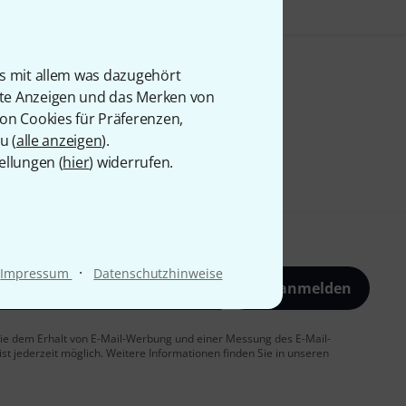
is mit allem was dazugehört
rte Anzeigen und das Merken von
von Cookies für Präferenzen,
u (
alle anzeigen
).
ellungen (
hier
) widerrufen.
·
Impressum
Datenschutzhinweise
Jetzt anmelden
 Sie dem Erhalt von E-Mail-Werbung und einer Messung des E-Mail-
t jederzeit möglich. Weitere Informationen finden Sie in unseren