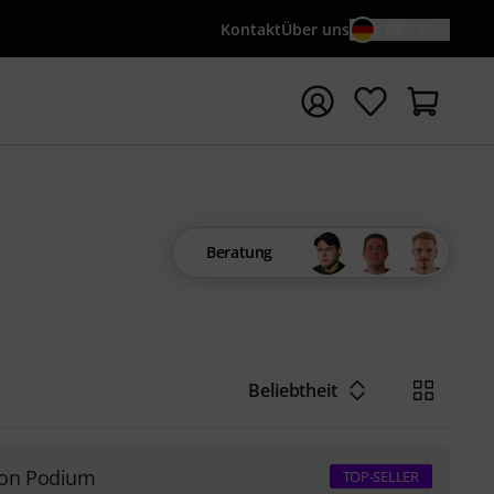
Kontakt
Über uns
DE / €
e mit Suchwort {searchTerm} starten
Beratung
Beliebtheit
ion Podium
TOP-SELLER