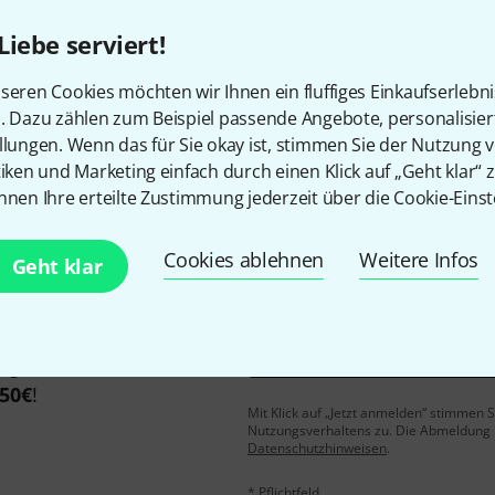
Liebe serviert!
seren Cookies möchten wir Ihnen ein fluffiges Einkaufserlebn
Gefällt Ihnen, was Sie sehen?
n. Dazu zählen zum Beispiel passende Angebote, personalisie
llungen. Wenn das für Sie okay ist, stimmen Sie der Nutzung 
Teilen
Hilfe & Feedback
tiken und Marketing einfach durch einen Klick auf „Geht klar“ z
nnen Ihre erteilte Zustimmung jederzeit über die Cookie-Einst
Cookies ablehnen
Weitere Infos
Geht klar
E-Mail-Adresse
*
 gewinne mit etwas Glück
50€
!
Mit Klick auf „Jetzt anmelden“ stimmen
Nutzungsverhaltens zu. Die Abmeldung is
Datenschutzhinweisen
.
* Pflichtfeld