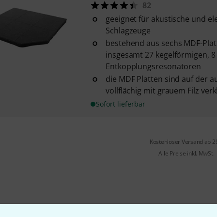
82
geeignet für akustische und el
Schlagzeuge
bestehend aus sechs MDF-Platt
insgesamt 27 kegelförmigen, 
Entkopplungsresonatoren
die MDF Platten sind auf der a
vollflächig mit grauem Filz verk
Sofort lieferbar
Kostenloser Versand ab 2
Alle Preise inkl. MwSt.