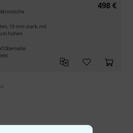
498
€
ektronische
en, 19 mm stark, mit
8 cm hohen
uf Oberseite
lebt
9 €