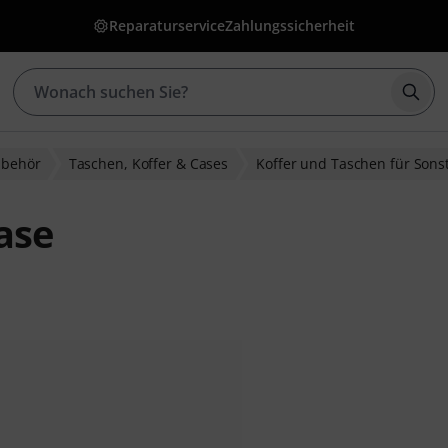
Reparaturservice
Zahlungssicherheit
Such
ubehör
Taschen, Koffer & Cases
Koffer und Taschen für Sons
ase
ewertungen