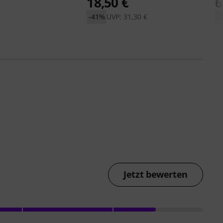
18,50 €
6
-41%
UVP: 31,30 €
-
Jetzt bewerten