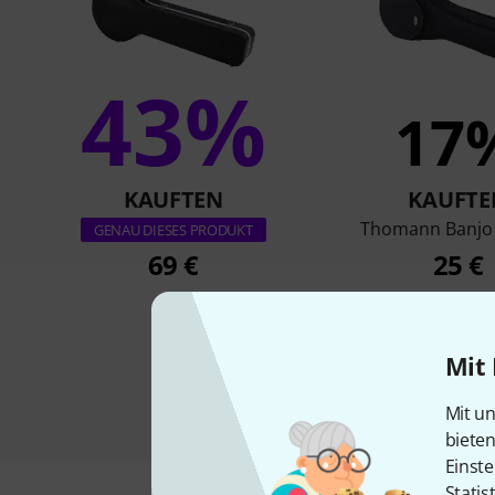
43%
17
KAUFTEN
KAUFTE
Thomann Banjo
GENAU DIESES PRODUKT
69 €
25 €
Mit 
Mit un
biete
Einste
Statis