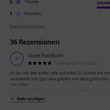
2
1 Kunde
VERARB
1
0 Kunden
Bewertungsrichtlinien
36
Rezensionen
Gute Passform
C
Cowboypirat 07.01.2021
Ich bin mit dem Koffer sehr zufrieden. Er scheint mir m
verarbeitet und irgendwie gefallen mir diese geformten
Holzkoffer.
Und nun eine Information die für so einige Kunden von I
Mehr anzeigen