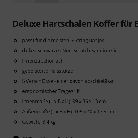
Deluxe Hartschalen Koffer für 
passt für die meisten 5-String Banjos
dickes Schwarzes Non-Scratch Samtinterieur
Innenzubehörfach
gepolsterte Halsstütze
5 Verschlüsse - einer davon abschließbar
ergonomischer Tragegriff
Innenmaße (L x B x H): 99 x 36 x 13 cm
Außenmaße (L x B x H): 105 x 40 x 17,5 cm
Gewicht: 3,4 kg