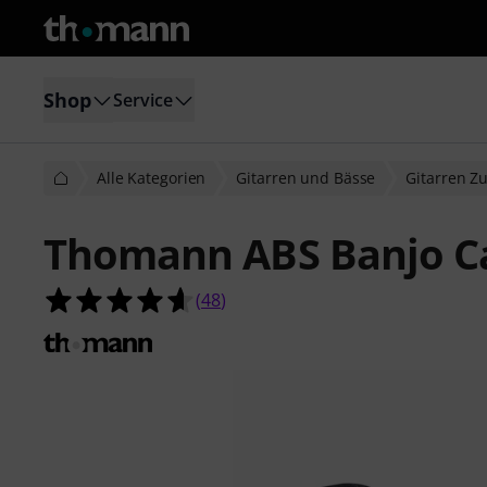
Shop
Service
Alle Kategorien
Gitarren und Bässe
Gitarren Z
Thomann ABS Banjo C
4.6 von 5 Sternen aus 48 Kundenb
(
48
)