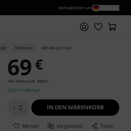
Kontakt
Über uns
DE / €
e mit Suchwort {searchTerm} starten
tige
Thomann
ABS Banjo Case
69
€
Alle Preise inkl. MwSt.
Sofort lieferbar
IN DEN WARENKORB
1
Merken
Vergleichen
Teilen