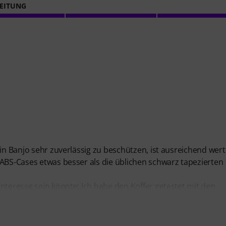
EITUNG
ein Banjo sehr zuverlässig zu beschützen, ist ausreichend wert
 ABS-Cases etwas besser als die üblichen schwarz tapezierten
nteresse sein könnte: Ich habe den Koffer getestet mit den