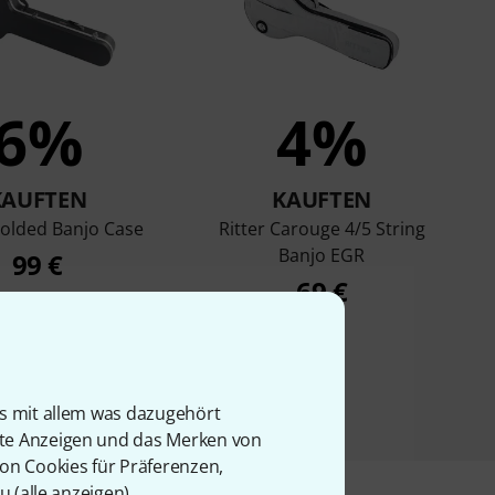
6%
4%
KAUFTEN
KAUFTEN
olded Banjo Case
Ritter Carouge 4/5 String
Banjo EGR
99 €
69 €
is mit allem was dazugehört
rte Anzeigen und das Merken von
von Cookies für Präferenzen,
u (
alle anzeigen
).