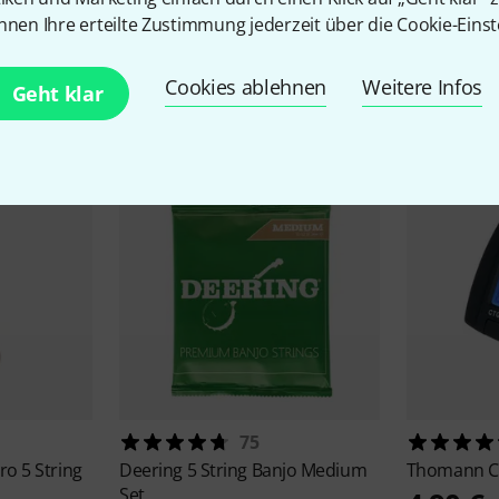
nnen Ihre erteilte Zustimmung jederzeit über die Cookie-Einst
Zubehör & passende Artike
Cookies ablehnen
Weitere Infos
Geht klar
75
ro 5 String
Deering
5 String Banjo Medium
Thomann
C
Set