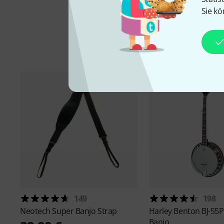
Sie kö
149
198
Neotech
Super Banjo Strap
Harley Benton
BJ-55P
Banjo