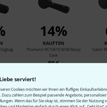
%
14%
N
KAUFTEN
 Gigbag
Thomann RC10610 B/SB Banjo
Gator M
Case
89 €
Liebe serviert!
Vergleichen
seren Cookies möchten wir Ihnen ein fluffiges Einkaufserlebn
n. Dazu zählen zum Beispiel passende Angebote, personalisie
llungen. Wenn das für Sie okay ist, stimmen Sie der Nutzung 
tiken und Marketing einfach durch einen Klick auf „Geht klar“ z