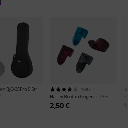
ton
BJO-35Pro 5 Str.
1387
g
Harley Benton
Fingerpick Set
H
2,50 €
1