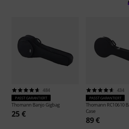
484
434
PASST GARANTIERT
PASST GARANTIERT
Thomann
Banjo Gigbag
Thomann
RC10610 B
Case
25 €
89 €