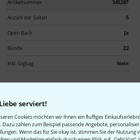
Artikelnummer
345287
Anzahl der Saiten
5
Open Back
Ja
Bünde
22
Inkl. Gigbag
Nein
Liebe serviert!
seren Cookies möchten wir Ihnen ein fluffiges Einkaufserlebn
n. Dazu zählen zum Beispiel passende Angebote, personalisie
llungen. Wenn das für Sie okay ist, stimmen Sie der Nutzung 
Harley Benton BJO-35Pro 5 Str. Banjo w/Bag
tiken und Marketing einfach durch einen Klick auf „Geht klar“ z