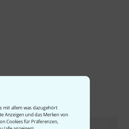
is mit allem was dazugehört
rte Anzeigen und das Merken von
von Cookies für Präferenzen,
Bundle selbst zusammenstellen
u (
alle anzeigen
).