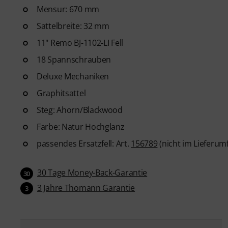
Mensur: 670 mm
Sattelbreite: 32 mm
11" Remo BJ-1102-LI Fell
18 Spannschrauben
Deluxe Mechaniken
Graphitsattel
Steg: Ahorn/Blackwood
Farbe: Natur Hochglanz
passendes Ersatzfell: Art.
156789
(nicht im Lieferum
30 Tage Money-Back-Garantie
30
3 Jahre Thomann Garantie
3