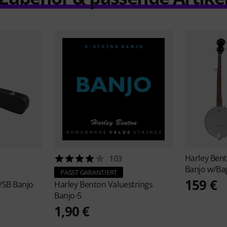
Harley Ben
103
Banjo w/Ba
PASST GARANTIERT
159 €
/SB Banjo
Harley Benton
Valuestrings
Banjo-5
1,90 €