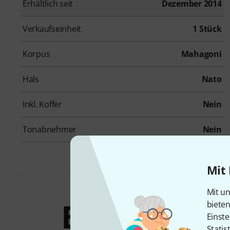
Erhältlich seit
Dezember 2014
Verkaufseinheit
1 Stück
Korpus
Mahagoni
Hals
Nato
Inkl. Koffer
Nein
Tonabnehmer
Nein
Mit 
Mit un
Bundles &
biete
Einste
Statis