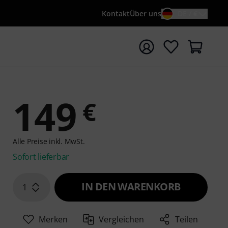
Kontakt
Über uns
DE / €
e mit Suchwort {searchTerm} starten
149
€
Alle Preise inkl. MwSt.
Sofort lieferbar
IN DEN WARENKORB
1
Merken
Vergleichen
Teilen