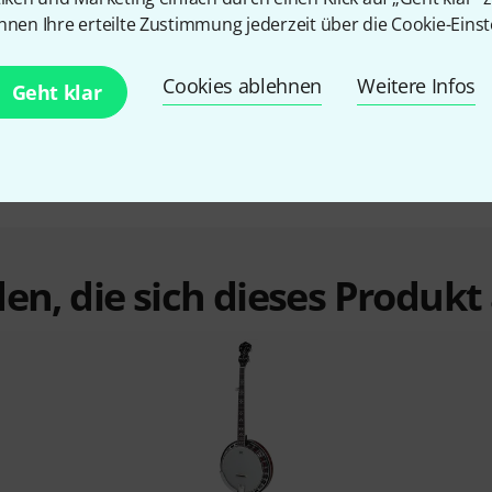
159 €
nnen Ihre erteilte Zustimmung jederzeit über die Cookie-Einst
Cookies ablehnen
Weitere Infos
Geht klar
en, die sich dieses Produk