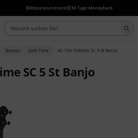
Reparaturservice
30 Tage Moneyback
Such
Banjos
Gold Tone
AC-12A Oldtime SC 5 St Banjo
ime SC 5 St Banjo
wertungen