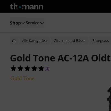
Shop
Service
Alle Kategorien
Gitarren und Bässe
Bluegrass
Gold Tone AC-12A Oldt
5.0 von 5 Sternen aus 3 Kundenbe
(
3
)