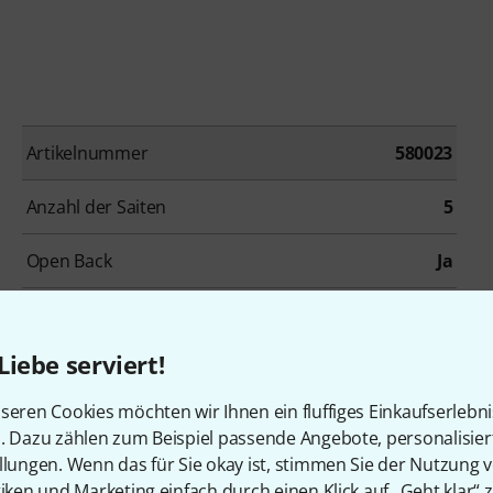
Artikelnummer
580023
Anzahl der Saiten
5
Open Back
Ja
Bünde
18
Liebe serviert!
Inkl. Gigbag
Ja
seren Cookies möchten wir Ihnen ein fluffiges Einkaufserlebn
n. Dazu zählen zum Beispiel passende Angebote, personalisie
llungen. Wenn das für Sie okay ist, stimmen Sie der Nutzung 
tiken und Marketing einfach durch einen Klick auf „Geht klar“ z