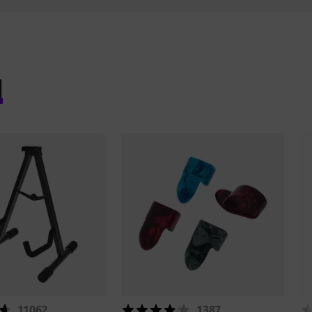
l
11062
1387