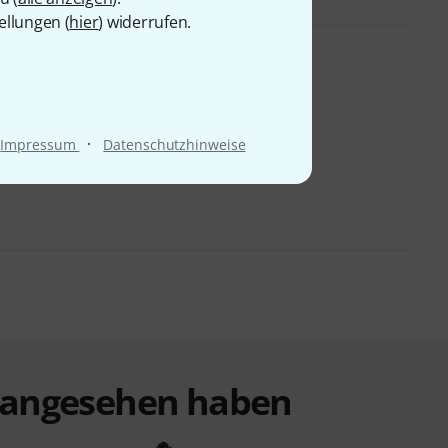
ellungen (
hier
) widerrufen.
·
Impressum
Datenschutzhinweise
t angesehen haben