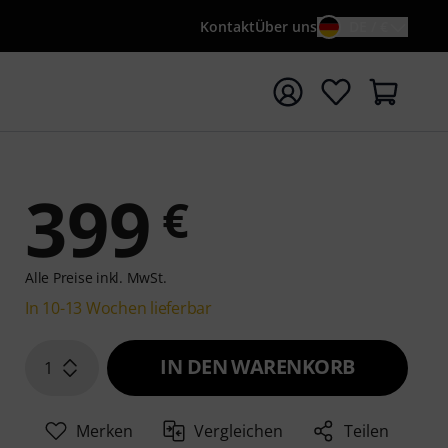
Kontakt
Über uns
DE / €
e mit Suchwort {searchTerm} starten
399
€
Alle Preise inkl. MwSt.
In 10-13 Wochen lieferbar
IN DEN WARENKORB
1
Merken
Vergleichen
Teilen