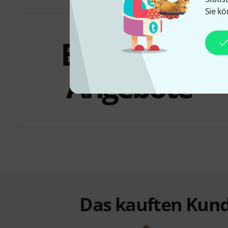
Sie kö
Bundles &
Angebote
Das kauften Kund