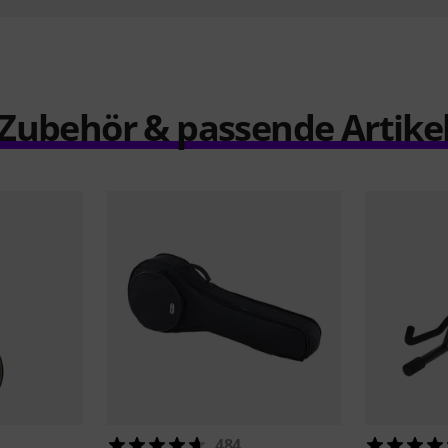
Zubehör & passende Artike
484