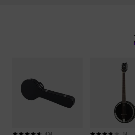
434
14