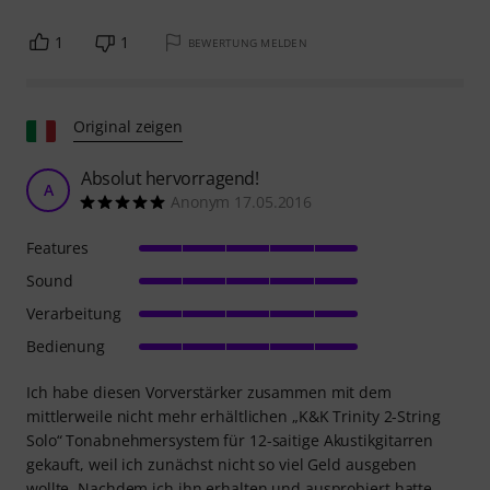
1
1
BEWERTUNG MELDEN
Original zeigen
Absolut hervorragend!
A
Anonym 17.05.2016
Features
Sound
Verarbeitung
Bedienung
Ich habe diesen Vorverstärker zusammen mit dem
mittlerweile nicht mehr erhältlichen „K&K Trinity 2-String
Solo“ Tonabnehmersystem für 12-saitige Akustikgitarren
gekauft, weil ich zunächst nicht so viel Geld ausgeben
wollte. Nachdem ich ihn erhalten und ausprobiert hatte,