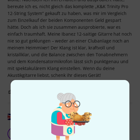
bereute ich es, nicht gleich das komplette „K&K Trinity Pro
12-String System“ gekauft zu haben, was mir im Vergleich
zum Einzelkauf der beiden Komponenten Geld gespart
hätte. Doch als ich sie zusammen ausprobierte, war es
einfach traumhaft. Meine Ibanez 12-saitige Gitarre hat noch
nie so gut geklungen – weder an einer Clubanlage noch an
meinem Heimmixer! Der Klang ist klar, kraftvoll und
kristallklar, und die Balance zwischen den Tonabnehmern
und dem Kondensatormikrofon lässt sich punktgenau und
mit spektakulärem Klang einstellen. Wenn du deine
Akustikgitarre liebst, schenk ihr dieses Gerät!
1
0
BEWERTUNG MELDEN
Original zeigen
einfach und effektiv
A
Anonym 11.03.2017