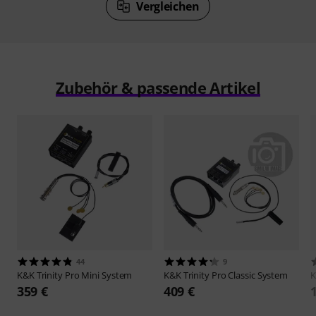
Vergleichen
Zubehör & passende Artikel
44
9
K&K
Trinity Pro Mini System
K&K
Trinity Pro Classic System
359 €
409 €