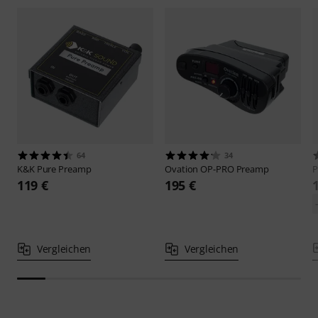
64
34
K&K
Pure Preamp
Ovation
OP-PRO Preamp
P
119 €
195 €
Vergleichen
Vergleichen