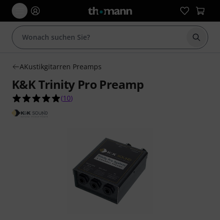
Suche 
AKustikgitarren Preamps
K&K Trinity Pro Preamp
4.9 von 5 Sternen aus 10 Kundenbewertungen
(
10
)