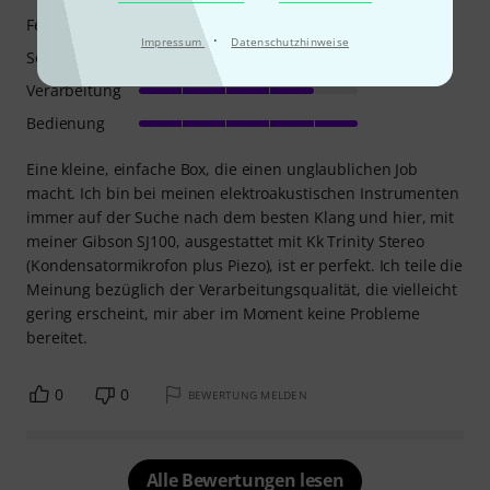
Features
·
Impressum
Datenschutzhinweise
Sound
Verarbeitung
Bedienung
Eine kleine, einfache Box, die einen unglaublichen Job
macht. Ich bin bei meinen elektroakustischen Instrumenten
immer auf der Suche nach dem besten Klang und hier, mit
meiner Gibson SJ100, ausgestattet mit Kk Trinity Stereo
(Kondensatormikrofon plus Piezo), ist er perfekt. Ich teile die
Meinung bezüglich der Verarbeitungsqualität, die vielleicht
gering erscheint, mir aber im Moment keine Probleme
bereitet.
0
0
BEWERTUNG MELDEN
Alle Bewertungen lesen