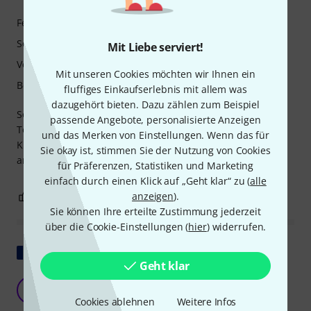
Features
Sound
Mit Liebe serviert!
Verarbeitung
Mit unseren Cookies möchten wir Ihnen ein
Bedienung
fluffiges Einkaufserlebnis mit allem was
dazugehört bieten. Dazu zählen zum Beispiel
So einfach zu bedienen und mischt die Mikrofon- und
passende Angebote, personalisierte Anzeigen
Tonabnehmersignale effektiv. Außerdem lässt sich der
und das Merken von Einstellungen. Wenn das für
Klang per Equalizer direkt im Gehäuse individuell
Sie okay ist, stimmen Sie der Nutzung von Cookies
anpassen. Empfehlenswert für das K&K Trinity Pro Solo.
für Präferenzen, Statistiken und Marketing
einfach durch einen Klick auf „Geht klar“ zu (
alle
0
0
anzeigen
).
BEWERTUNG MELDEN
Sie können Ihre erteilte Zustimmung jederzeit
über die Cookie-Einstellungen (
hier
) widerrufen.
Original zeigen
Geht klar
Ein toller Vorverstärker
B
beckophone 12.10.2018
Cookies ablehnen
Weitere Infos