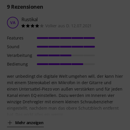
9
Rezensionen
Rustikal
VA
Volker aus D. 12.07.2021
Features
Sound
Verarbeitung
Bedienung
wer unbedingt die digitale Welt umgehen will, der kann hier
mit einem Stereokabel ein Mikrofon in der Gitarre und
einen Untersattel-Piezo von außen verstärken und für jeden
Kanal einen EQ einstellen. Dazu werden im Inneren vier
winzige Drehregler mit einem kleinen Schraubenzieher
eingestellt, nachdem man das obere Schutzblech entfernt
hat. Das wirkt alles ein wenig
Mehr anzeigen