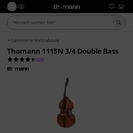
Suche 
Laminierte Kontrabässe
Thomann 111SN 3/4 Double Bass
4.4 von 5 Sternen aus 59 Kundenbewertungen
(
59
)