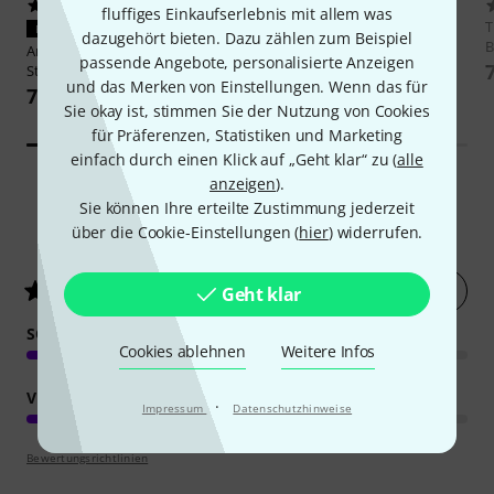
24
382
fluffiges Einkaufserlebnis mit allem was
Hercules Stands
HCDS-590B
PASST GARANTIERT
dazugehört bieten. Dazu zählen zum Beispiel
Double Bass Stand
B
Artino
SN-180 Double Bass
passende Angebote, personalisierte Anzeigen
66 €
Strings 3/4
und das Merken von Einstellungen. Wenn das für
74 €
Sie okay ist, stimmen Sie der Nutzung von Cookies
für Präferenzen, Statistiken und Marketing
einfach durch einen Klick auf „Geht klar“ zu (
alle
anzeigen
).
Sie können Ihre erteilte Zustimmung jederzeit
59
Kundenbewertungen
über die Cookie-Einstellungen (
hier
) widerrufen.
Jetzt bewerten
4.4
/ 5
Geht klar
SOUND
Cookies ablehnen
Weitere Infos
VERARBEITUNG
·
Impressum
Datenschutzhinweise
Bewertungsrichtlinien