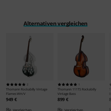
Alternativen vergleichen
2
1
Thomann
Rockabilly Vintage
Thomann
111TS Rockabilly
Flames WH/V
Vintage Bass
B
949 €
899 €
Vergleichen
Vergleichen