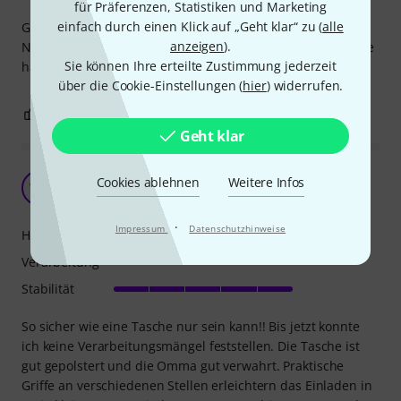
für Präferenzen, Statistiken und Marketing
einfach durch einen Klick auf „Geht klar“ zu (
alle
Gigbag ist für diesen Preis gut verarbeitet, hat jedoch den
anzeigen
).
Nachteil dass er keine Tragegurt, sondern nur Rückengurte
Sie können Ihre erteilte Zustimmung jederzeit
hat.
über die Cookie-Einstellungen (
hier
) widerrufen.
0
0
BEWERTUNG MELDEN
Geht klar
So bequem hätte ichs auch gern.
Cookies ablehnen
Weitere Infos
WA
Werner aus W. 28.12.2017
·
Impressum
Datenschutzhinweise
Handling
Verarbeitung
Stabilität
So sicher wie eine Tasche nur sein kann!! Bis jetzt konnte
ich keine Verarbeitungsmängel feststellen. Die Tasche ist
gut gepolstert und die Omma gut verwahrt. Praktische
Griffe an verschiedenen Stellen erleichtern das Einladen in