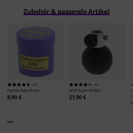
Zubehör & passende Artikel
250
461
Nyman
Bass Rosin
Wolf
Super Endpin
H
D
8,90 €
21,90 €