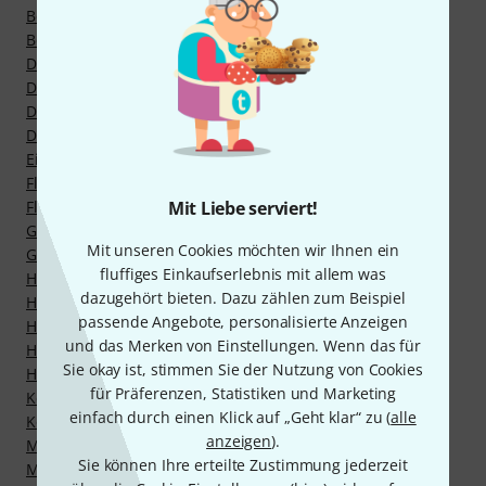
Beckenfilze
Beckenmuttern
Doppelfußmaschinen
Drummer Sitze
Drumracks
Drumsticks und Mallets
Einfache Fußmaschinen
Floortom Beine
Floortoms
Mit Liebe serviert!
Galgenbeckenständer
Mit unseren Cookies möchten wir Ihnen ein
Gerade Beckenständer
fluffiges Einkaufserlebnis mit allem was
Haltesysteme
dazugehört bieten. Dazu zählen zum Beispiel
Hardware Sets
passende Angebote, personalisierte Anzeigen
Hardware für E-Drums
und das Merken von Einstellungen. Wenn das für
Hi-Hat Clutches
Sie okay ist, stimmen Sie der Nutzung von Cookies
HiHat Maschinen
für Präferenzen, Statistiken und Marketing
Kesselsätze (ohne Hardware)
einfach durch einen Klick auf „Geht klar“ zu (
alle
Komplett-Drumsets
anzeigen
).
Memory Locks
Sie können Ihre erteilte Zustimmung jederzeit
Multiklammern