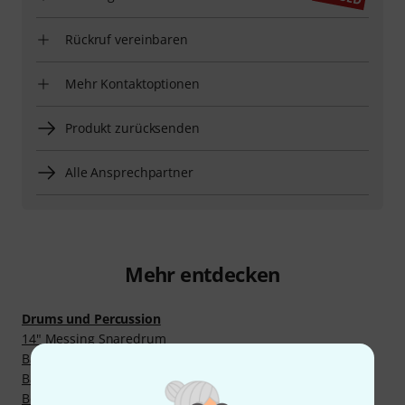
Rückruf vereinbaren
Mehr Kontaktoptionen
Produkt zurücksenden
Alle Ansprechpartner
Mehr entdecken
Drums und Percussion
14" Messing Snaredrum
Bass Drum Klauen
Bassdrums
Beckenarme