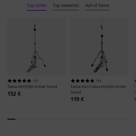
Top-Seller
Top bewertet
Hall of Fame
121
154
Tama
HH315D Hi-Hat Stand
Tama
Iron Cobra HH205 Hi-Hat
Stand
S
152 €
119 €