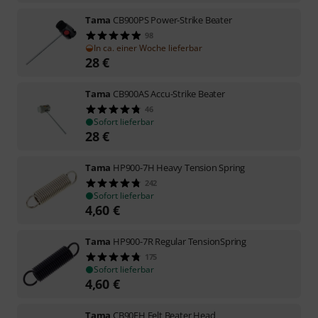
Tama
CB900PS Power-Strike Beater
98
In ca. einer Woche lieferbar
28
€
Tama
CB900AS Accu-Strike Beater
46
Sofort lieferbar
28
€
Tama
HP900-7H Heavy Tension Spring
242
Sofort lieferbar
4,60
€
Tama
HP900-7R Regular TensionSpring
175
Sofort lieferbar
4,60
€
Tama
CB90FH Felt Beater Head