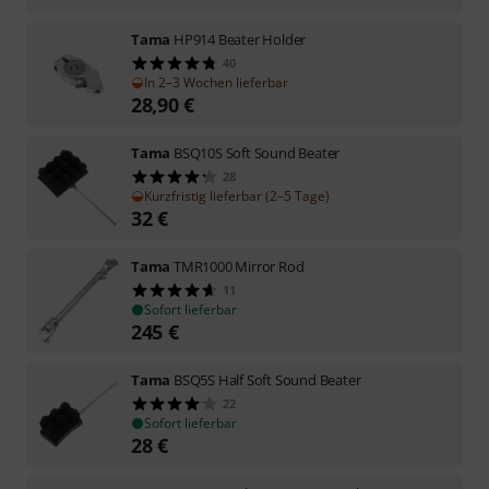
Tama
HP914 Beater Holder
40
In 2–3 Wochen lieferbar
28,90
€
Tama
BSQ10S Soft Sound Beater
28
Kurzfristig lieferbar (2–5 Tage)
32
€
Tama
TMR1000 Mirror Rod
11
Sofort lieferbar
245
€
Tama
BSQ5S Half Soft Sound Beater
22
Sofort lieferbar
28
€