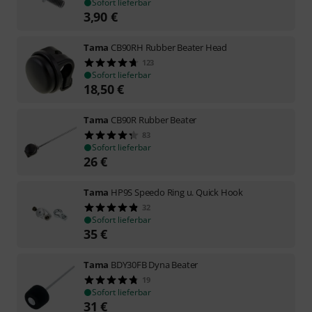
Sofort lieferbar
3,90
€
Tama
CB90RH Rubber Beater Head
123
Sofort lieferbar
18,50
€
Tama
CB90R Rubber Beater
83
Sofort lieferbar
26
€
Tama
HP9S Speedo Ring u. Quick Hook
32
Sofort lieferbar
35
€
Tama
BDY30FB Dyna Beater
19
Sofort lieferbar
31
€