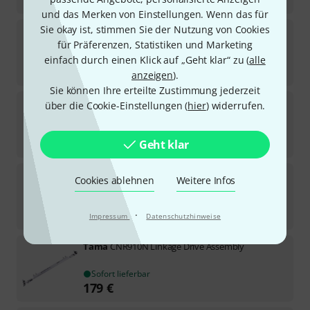
und das Merken von Einstellungen. Wenn das für
Sie okay ist, stimmen Sie der Nutzung von Cookies
Tama
DS30R Rubber / Plastic Beater
für Präferenzen, Statistiken und Marketing
7
Sofort lieferbar
einfach durch einen Klick auf „Geht klar“ zu (
alle
23
€
anzeigen
).
Sie können Ihre erteilte Zustimmung jederzeit
Tama
HP9-32 Para Clamp Bolt HP900
über die Cookie-Einstellungen (
hier
) widerrufen.
20
Sofort lieferbar
7,90
€
Geht klar
Tama
Spring Tight HP 900-77
Cookies ablehnen
Weitere Infos
17
Sofort lieferbar
10
€
·
Impressum
Datenschutzhinweise
Tama
CNR910N Linkage Drive Assembly
Sofort lieferbar
179
€