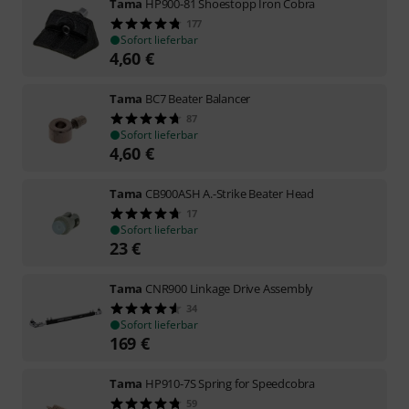
Tama
HP900-81 Shoestopp Iron Cobra
177
Sofort lieferbar
4,60
€
Tama
BC7 Beater Balancer
87
Sofort lieferbar
4,60
€
Tama
CB900ASH A.-Strike Beater Head
17
Sofort lieferbar
23
€
Tama
CNR900 Linkage Drive Assembly
34
Sofort lieferbar
169
€
Tama
HP910-7S Spring for Speedcobra
59