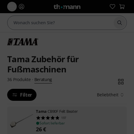
Suche 
Tama Zubehör für
Fußmaschinen
Beratung
36
Produkte
·
Filter
Beliebtheit
Tama
CB90F Felt Beater
197
Sofort lieferbar
26
€