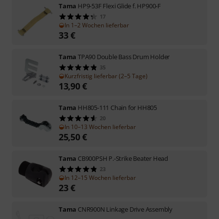
Tama
HP9-53F Flexi Glide f. HP900-F
17
In 1–2 Wochen lieferbar
33
€
Tama
TPA90 Double Bass Drum Holder
35
Kurzfristig lieferbar (2–5 Tage)
13,90
€
Tama
HH805-111 Chain for HH805
20
In 10–13 Wochen lieferbar
25,50
€
Tama
CB900PSH P.-Strike Beater Head
23
In 12–15 Wochen lieferbar
23
€
Tama
CNR900N Linkage Drive Assembly