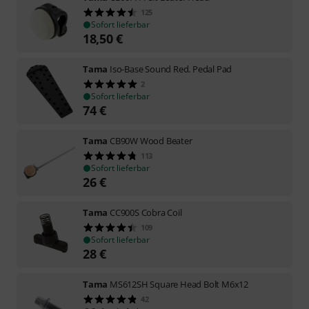
125
Sofort lieferbar
18,50
€
Tama
Iso-Base Sound Red. Pedal Pad
2
Sofort lieferbar
74
€
Tama
CB90W Wood Beater
113
Sofort lieferbar
26
€
Tama
CC900S Cobra Coil
109
Sofort lieferbar
28
€
Tama
MS612SH Square Head Bolt M6x12
42