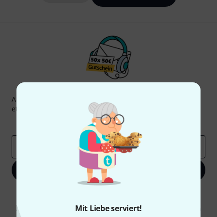
Thomann Newsletter
Abonniere den Thomann Newsletter und gewinne mit
etwas Glück einen von
50 Gutscheinen
über jeweils
50€
!
Inspirierende Beiträge
Deals
Thomann Insights
E-Mail-Adresse
*
Jetzt anmelden
Mit Klick auf „Jetzt anmelden“ stimmen Sie dem Erhalt von E-Mail-
Werbung und einer Messung des E-Mail-Nutzungsverhaltens zu. Die
Mit Liebe serviert!
Abmeldung ist jederzeit möglich. Weitere Informationen finden Sie in
unseren
Datenschutzhinweisen
.