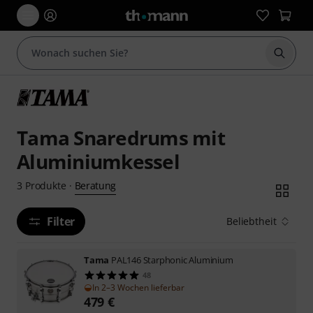
Suche 
Tama Snaredrums mit
Aluminiumkessel
Beratung
3
Produkte
·
Filter
Beliebtheit
Tama
PAL146 Starphonic Aluminium
48
In 2–3 Wochen lieferbar
479
€