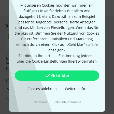
Mit unseren Cookies möchten wir Ihnen ein
* Pflichtfeld
fluffiges Einkaufserlebnis mit allem was
dazugehört bieten. Dazu zählen zum Beispiel
passende Angebote, personalisierte Anzeigen
Sicher einkaufen & bezahlen
und das Merken von Einstellungen. Wenn das für
Sie okay ist, stimmen Sie der Nutzung von Cookies
für Präferenzen, Statistiken und Marketing
einfach durch einen Klick auf „Geht klar“ zu (
alle
anzeigen
).
Sie können Ihre erteilte Zustimmung jederzeit
Bezahlen Sie vertraulich und sicher per Nachnahme,
über die Cookie-Einstellungen (
hier
) widerrufen.
Vorkasse, PayPal, Amazon Pay,
Klarna Sofort bezahlen
,
Klarna Ratenzahlung
oder Kreditkarte.
Geht klar
Ihre Vorteile
3 Jahre Thomann Garantie
Cookies ablehnen
Weitere Infos
30 Tage Money-Back-Garantie
·
Impressum
Datenschutzhinweise
Reparaturservice