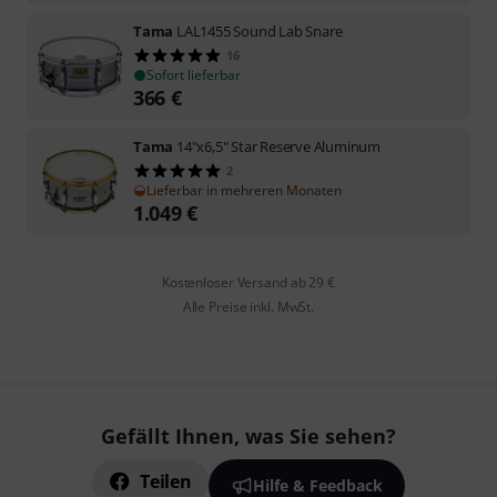
Tama
LAL1455 Sound Lab Snare
16
Sofort lieferbar
366
€
Tama
14"x6,5" Star Reserve Aluminum
2
Lieferbar in mehreren Monaten
1.049
€
Kostenloser Versand ab 29 €
Alle Preise inkl. MwSt.
Gefällt Ihnen, was Sie sehen?
Teilen
Hilfe & Feedback