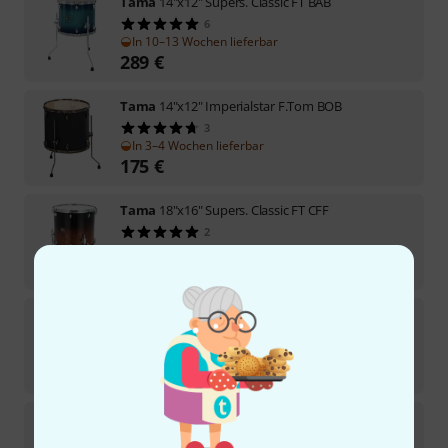
Tama
14"x12" Supers. Classic FT BAB
6
In 10–13 Wochen lieferbar
289
€
Tama
14"x12" Imperialstar F.Tom BOB
3
In 3–4 Wochen lieferbar
175
€
Tama
18"x16" Supers. Classic FT CFF
2
In 10–13 Wochen lieferbar
379
€
Tama
16"x14" Supers. Classic FT CFF
4
In 10–13 Wochen lieferbar
333
€
Tama
14"x12" Imperialstar F.Tom HLB