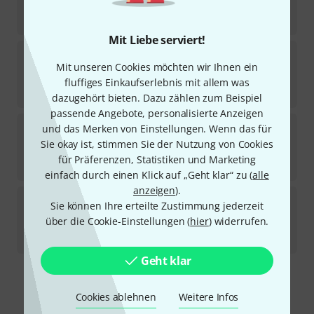
Kurzfristig lieferbar (2–5 Tage)
155
€
Mit Liebe serviert!
Tama
Club Jam Mini Add-on Pack -ISP
Mit unseren Cookies möchten wir Ihnen ein
1
Sofort lieferbar
fluffiges Einkaufserlebnis mit allem was
213
€
dazugehört bieten. Dazu zählen zum Beispiel
passende Angebote, personalisierte Anzeigen
Tama
16"x14" Supers. Classic FT TLB
und das Merken von Einstellungen. Wenn das für
1
Sie okay ist, stimmen Sie der Nutzung von Cookies
In 3–4 Wochen lieferbar
für Präferenzen, Statistiken und Marketing
339
€
einfach durch einen Klick auf „Geht klar“ zu (
alle
anzeigen
).
Tama
14"x12" Imperialstar F.Tom CTW
Sie können Ihre erteilte Zustimmung jederzeit
über die Cookie-Einstellungen (
hier
) widerrufen.
Auf Anfrage
159
€
Geht klar
Kostenloser Versand ab 29 €
Cookies ablehnen
Weitere Infos
Alle Preise inkl. MwSt.