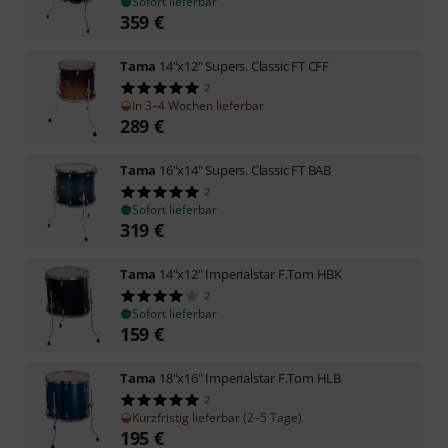
Sofort lieferbar
359
€
Tama
14"x12" Supers. Classic FT CFF
2
In 3–4 Wochen lieferbar
289
€
Tama
16"x14" Supers. Classic FT BAB
2
Sofort lieferbar
319
€
Tama
14"x12" Imperialstar F.Tom HBK
2
Sofort lieferbar
159
€
Tama
18"x16" Imperialstar F.Tom HLB
2
Kurzfristig lieferbar (2–5 Tage)
195
€