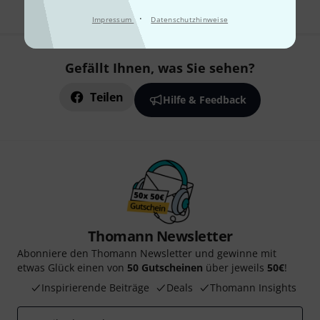
·
Impressum
Datenschutzhinweise
Gefällt Ihnen, was Sie sehen?
Teilen
Hilfe & Feedback
Thomann Newsletter
Abonniere den Thomann Newsletter und gewinne mit
etwas Glück einen von
50 Gutscheinen
über jeweils
50€
!
Inspirierende Beiträge
Deals
Thomann Insights