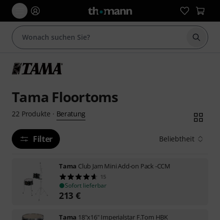
Suche 
Tama Floortoms
Beratung
22
Produkte
·
Filter
Beliebtheit
Tama
Club Jam Mini Add-on Pack -CCM
15
Sofort lieferbar
213
€
Tama
18"x16" Imperialstar F.Tom HBK