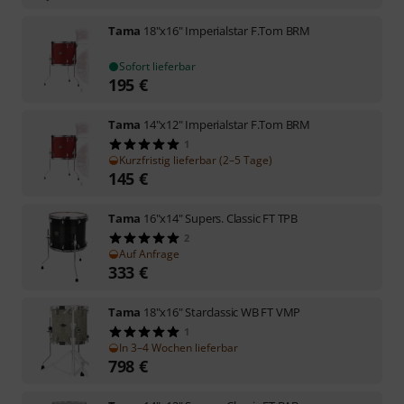
Tama
18"x16" Imperialstar F.Tom BRM
Sofort lieferbar
195
€
Tama
14"x12" Imperialstar F.Tom BRM
1
Kurzfristig lieferbar (2–5 Tage)
145
€
Tama
16"x14" Supers. Classic FT TPB
2
Auf Anfrage
333
€
Tama
18"x16" Starclassic WB FT VMP
1
In 3–4 Wochen lieferbar
798
€