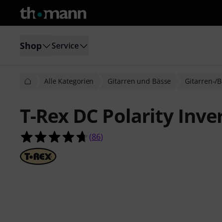
Shop
Service
Alle Kategorien
Gitarren und Bässe
Gitarren-/B
T-Rex DC Polarity Inve
4.7 von 5 Sternen aus 86 Kundenb
(
86
)