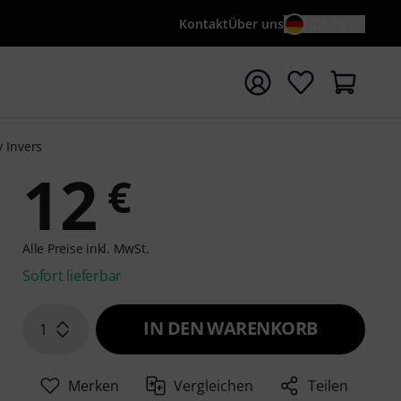
Kontakt
Über uns
DE / €
e mit Suchwort {searchTerm} starten
y Invers
12
€
Alle Preise inkl. MwSt.
Sofort lieferbar
IN DEN WARENKORB
1
Merken
Vergleichen
Teilen