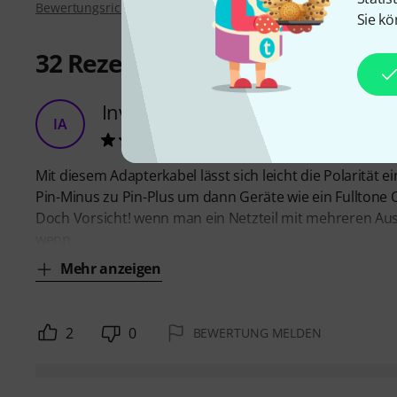
Bewertungsrichtlinien
Sie kö
32
Rezensionen
Invertierung leicht gemacht
IA
I aus B. 07.12.2012
Mit diesem Adapterkabel lässt sich leicht die Polarität
Pin-Minus zu Pin-Plus um dann Geräte wie ein Fulltone Oc
Doch Vorsicht! wenn man ein Netzteil mit mehreren Aus
wenn
Mehr anzeigen
2
0
BEWERTUNG MELDEN