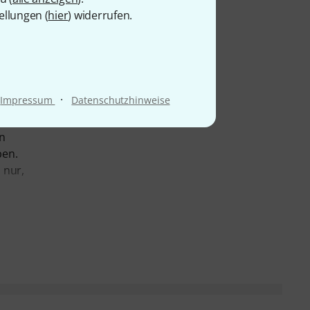
ellungen (
hier
) widerrufen.
·
Impressum
Datenschutzhinweise
on
ben.
 nur,