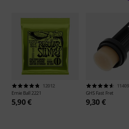
12012
1140
Ernie Ball
2221
GHS
Fast Fret
5,90 €
9,30 €