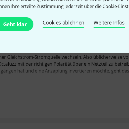
nnen Ihre erteilte Zustimmung jederzeit über die Cookie-Einst
Cookies ablehnen
Weitere Infos
Geht klar
 einer Gleichstrom-Stromquelle wechseln. Also üblicherweise v
tafuzz mit der richtigen Polarität über ein Netzteil zu betrei
gängen hat und eine Anzapfung invertieren möchte, geht das