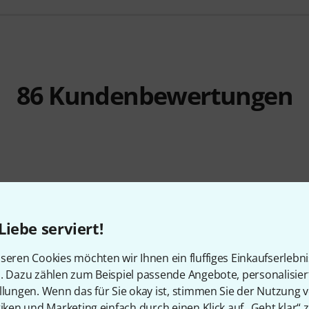
86
Kundenbewertungen
4.7
/ 5
Liebe serviert!
EITUNG
seren Cookies möchten wir Ihnen ein fluffiges Einkaufserlebn
n. Dazu zählen zum Beispiel passende Angebote, personalisie
llungen. Wenn das für Sie okay ist, stimmen Sie der Nutzung 
tiken und Marketing einfach durch einen Klick auf „Geht klar“ z