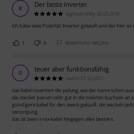
Der beste Inverter
B
bigbeatrobby 26.05.2018
Ich habe viele Polarität Inverter gekauft und der hier ist
1
0
BEWERTUNG MELDEN
teuer aber funktionsfähig
O
owihn 27.10.2017
das kabel invertiert die polung, wie der name schon aus
die stecker passen sehr gut in die meisten buchsen a
günstigere kabel für den zweck gekauft. die wackeln j
versorgung.
das ist beim t-rex-kabel hingegen alles bestens.