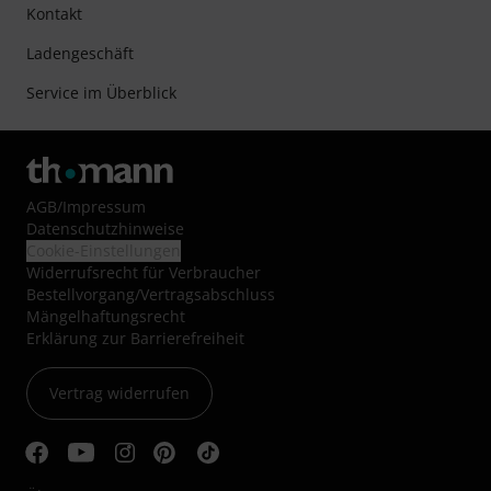
Kontakt
Ladengeschäft
Service im Überblick
AGB
/
Impressum
Datenschutzhinweise
Cookie-Einstellungen
Widerrufsrecht für Verbraucher
Bestellvorgang/Vertragsabschluss
Mängelhaftungsrecht
Erklärung zur Barrierefreiheit
Vertrag widerrufen