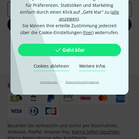
für Präferenzen, Statistiken und Marketing
E-Mail-Adresse
*
einfach durch einen Klick auf „Geht klar“ zu (
alle
anzeigen
).
Jetzt anmelden
Sie können Ihre erteilte Zustimmung jederzeit
über die Cookie-Einstellungen (
hier
) widerrufen.
Mit Klick auf „Jetzt anmelden“ stimmen Sie dem Erhalt von E-Mail-
Werbung und einer Messung des E-Mail-Nutzungsverhaltens zu. Die
Abmeldung ist jederzeit möglich. Weitere Informationen finden Sie in
Geht klar
unseren
Datenschutzhinweisen
.
* Pflichtfeld
Cookies ablehnen
Weitere Infos
·
Impressum
Datenschutzhinweise
Sicher einkaufen & bezahlen
Bezahlen Sie vertraulich und sicher per Nachnahme,
Vorkasse, PayPal, Amazon Pay,
Klarna Sofort bezahlen
,
Klarna Ratenzahlung
oder Kreditkarte.