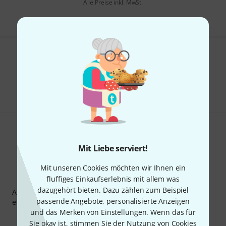
Alle Preise inkl. MwSt.
Gefällt Ihnen, was Sie sehen?
Teilen
Hilfe & Feedback
Mit Liebe serviert!
Mit unseren Cookies möchten wir Ihnen ein
Thomann Newsletter
fluffiges Einkaufserlebnis mit allem was
dazugehört bieten. Dazu zählen zum Beispiel
Abonniere den Thomann Newsletter und gewinne mit
passende Angebote, personalisierte Anzeigen
etwas Glück einen von
50 Gutscheinen
über jeweils
50€
!
und das Merken von Einstellungen. Wenn das für
Inspirierende Beiträge
Deals
Thomann Insights
Sie okay ist, stimmen Sie der Nutzung von Cookies