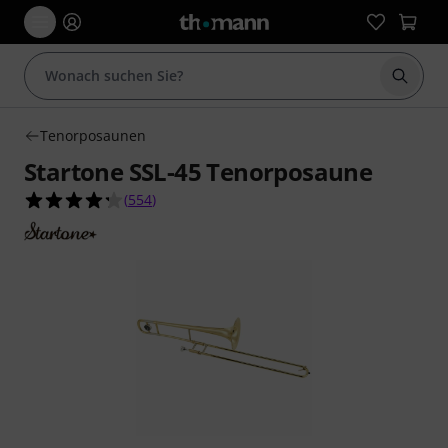
Suche 
Tenorposaunen
Startone SSL-45 Tenorposaune
4.3 von 5 Sternen aus 554 Kundenbewertungen
(
554
)