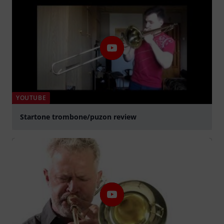
YOUTUBE
Startone trombone/puzon review
abspielen