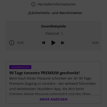
Herstellerinformationen
Sicherheits- und Warnhinweise
Soundbeispiele
Classical
0:00
0:00
SONDERAKTION
90 Tage tonestro PREMIUM geschenkt!
Beim Kauf dieser Posaune schenken wir dir 90 Tage
Premium-Zugang zu tonestro - der weltweit führenden
und beliebtesten Musiklern-App, die dich beim
Erlernen deiner Posaune unterstützt und das Üben
zum Vergnügen wird. Entdecke die Welt der Musik mit
MEHR ANZEIGEN
60 interaktiven Schritt-für-Schritt-Lektionen
, über
400