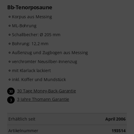
Songs mit hochwertiger Begleitmusik
, und mehr als
Bb-Tenorposaune
270 zielgerichteten Übungen
.
Das interaktive Live-Feedback von tonestro hört dir
Korpus aus Messing
beim Spielen zu, analysiert jeden gespielten Ton und
ML-Bohrung
gibt dir unmittelbar Rückmeldung zur Tonhöhe und
Schallbecher: Ø 205 mm
Rhythmus. Ergreife jetzt die Chance, deiner
Posaunenfähigkeiten flexibel, effektiv und mit Freude
Bohrung: 12,2 mm
zu entwickeln – zu jeder Zeit, an jedem Ort. Keine
Außenzug und Zugbogen aus Messing
automatische Verlängerung!
verchromter Neusilber-Innenzug
mit Klarlack lackiert
inkl. Koffer und Mundstück
30 Tage Money-Back-Garantie
30
3 Jahre Thomann Garantie
3
Erhältlich seit
April 2006
Artikelnummer
193514