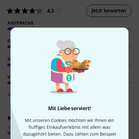
Jetzt bewerten
4.3
/ 5
ANSPRACHE
FEATURES
SOUND
VERARBEITUNG
Bewertungsrichtlinien
Mit Liebe serviert!
Kundenrezensionen im Überblick
Mit unseren Cookies möchten wir Ihnen ein
fluffiges Einkaufserlebnis mit allem was
Aus echten Käuferbewertungen, zusammengefasst durch KI
Was Käufern gefiel:
dazugehört bieten. Dazu zählen zum Beispiel