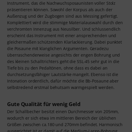
Instrument, das die Nachwuchsposaunisten voller Stolz
präsentieren können. Sowohl der Korpus als auch der
Außenzug und der Zugbogen sind aus Messing gefertigt.
Komplettiert wird die stimmige Materialauswahl durch den
verchromten Innenzug aus Neusilber. Und schlussendlich
erscheint das Instrument mit einer ansprechenden und
gleichermaßen schützenden Klarlackierung. Dabei punktet
die Posaune mit klanglichen Argumenten. Geradezu
überraschenderweise angesichts der engen Bohrung und
des kleinen Schalltrichters geht die SSL-45 sehr gut in die
Tiefe bis zu den Pedaltönen, ohne dass es dabei an
durchsetzungsfähiger Lautstärke mangelt. Ebenso ist die
Intonation ordentlich, dafür möchte die Bb-Posaune aber
selbstredend erstmal behutsam warmgespielt werden.
Gute Qualität für wenig Geld
Der Schallbecher besitzt einen Durchmesser von 205mm,
wodurch er sich etwa im mittleren Bereich der üblichen
Größen zwischen ca.180 und 270mm befindet. Harmonisch
ausgerichtet ist er damit auf die Medium-Large-Bohrung