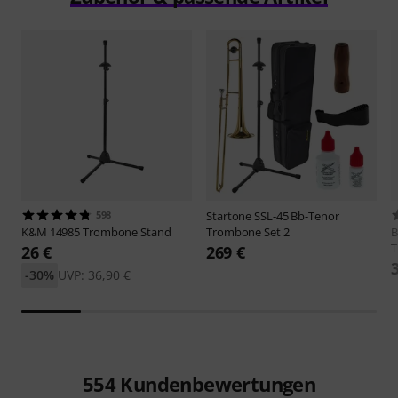
598
Startone
SSL-45 Bb-Tenor
K&M
14985 Trombone Stand
Trombone Set 2
B
T
26 €
269 €
-30%
UVP: 36,90 €
554
Kundenbewertungen