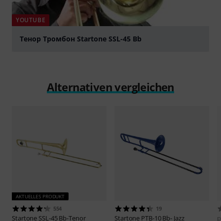
YOUTUBE
Тенор Тромбон Startone SSL-45 Bb
abspielen
Alternativen vergleichen
AKTUELLES PRODUKT
554
19
Startone
SSL-45 Bb-Tenor
Startone
PTB-10 Bb- Jazz
p