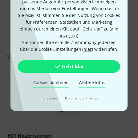
passende Angebote, personalisierte Anzeigen
Es bietet ein ausgezeichnetes Preis-Leistungs-Verhältnis und ist
und das Merken von Einstellungen. Wenn das für
daher ideal für Anfänger oder den gelegentlichen Gebrauch.
Sie okay ist, stimmen Sie der Nutzung von Cookies
Das Instrument erzeugt eine gute Klangqualität, die die
für Präferenzen, Statistiken und Marketing
Erwartungen für seine Preisklasse oft übertrifft.
einfach durch einen Klick auf „Geht klar“ zu (
alle
anzeigen
).
Es eignet sich aufgrund seiner einfachen Spielbarkeit und
Sie können Ihre erteilte Zustimmung jederzeit
robusten Bauweise gut für Anfänger.
über die Cookie-Einstellungen (
hier
) widerrufen.
Was Sie außerdem wissen sollten:
Geht klar
Der Schlitten kann manchmal kratzen oder Geräusche machen,
selbst mit Schmiermittel.
Cookies ablehnen
Weitere Infos
Das mitgelieferte Etui könnte Mängel in der Haltbarkeit
aufweisen, insbesondere bei den Reißverschlüssen.
Ist diese Zusammenfassung hilfreich?
·
Impressum
Datenschutzhinweise
Markieren Sie diese Zusammenfassung
Markieren Sie diese Zusammen
301
Rezensionen