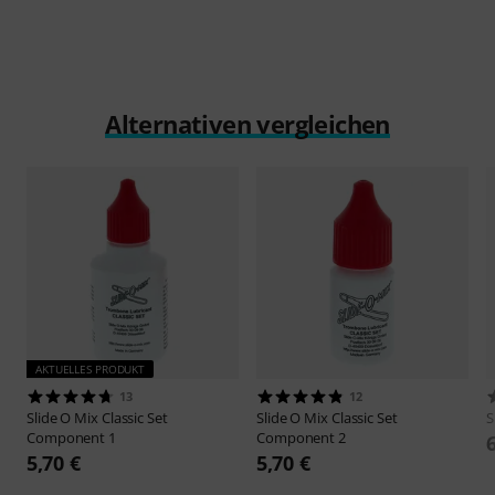
Alternativen vergleichen
AKTUELLES PRODUKT
13
12
Slide O Mix
Classic Set
Slide O Mix
Classic Set
S
Component 1
Component 2
5,70 €
5,70 €