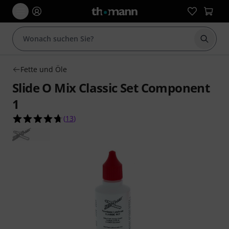
Suche 
Fette und Öle
Slide O Mix Classic Set Component
1
4.7 von 5 Sternen aus 13 Kundenbewertungen
(
13
)