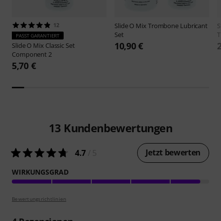
12
Slide O Mix
Trombone Lubricant
S
Set
T
PASST GARANTIERT
10,90 €
Slide O Mix
Classic Set
Component 2
5,70 €
13
Kundenbewertungen
Jetzt bewerten
4.7
/ 5
WIRKUNGSGRAD
Bewertungsrichtlinien