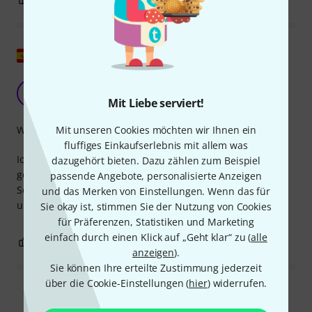
Original zeigen
Ein Klassiker
E
Emiliotb 28.03.2026
Mit Liebe serviert!
Mit unseren Cookies möchten wir Ihnen ein
Wirkungsgrad
fluffiges Einkaufserlebnis mit allem was
Ich benutze es seit Jahren und es hat mich nie im Stich
dazugehört bieten. Dazu zählen zum Beispiel
gelassen. Ich habe andere ausprobiert, und OMix ist ein
passende Angebote, personalisierte Anzeigen
Schmiermittel, das für jede Posaune geeignet ist,
und das Merken von Einstellungen. Wenn das für
unabhängig von Marke oder Modell.
Sie okay ist, stimmen Sie der Nutzung von Cookies
für Präferenzen, Statistiken und Marketing
einfach durch einen Klick auf „Geht klar“ zu (
alle
0
0
BEWERTUNG MELDEN
anzeigen
).
Sie können Ihre erteilte Zustimmung jederzeit
über die Cookie-Einstellungen (
hier
) widerrufen.
Alle Bewertungen lesen