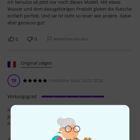
Ich benutze ab jetzt nur noch dieses Modell. Mit etwas
Wasser und dem dazugehörigen Produkt gleitet die Rutsche
einfach perfekt. Und sie ist nicht so teuer wie andere, dabei
aber genauso gut!
0
0
BEWERTUNG MELDEN
Original zeigen
TB
trombone bass 24.02.2026
Wirkungsgrad
Ich kenne dieses Produkt sehr gut; ich benutze es seit
Jahren. Nach sechs Monaten lässt seine Wirkung jedoch
nach. Trotzdem kann ich es empfehlen.
0
0
BEWERTUNG MELDEN