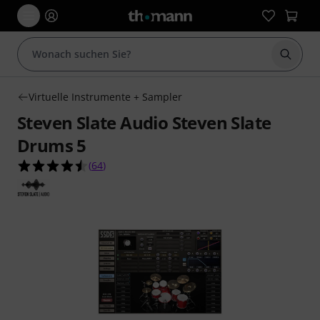
Suche 
Virtuelle Instrumente + Sampler
Steven Slate Audio Steven Slate
Drums 5
4.5 von 5 Sternen aus 64 Kundenbewertungen
(
64
)