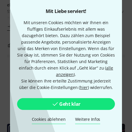
ehesten mit Ez Drummer 2 vergleichen. Wobei mir da die
Mit Liebe serviert!
SSD5 Sounds besser gefallen. Das Interface ist recht intuitiv
zu handhaben, bietet aber nicht mal
Mit unseren Cookies möchten wir Ihnen ein
Mehr anzeigen
fluffiges Einkaufserlebnis mit allem was
dazugehört bieten. Dazu zählen zum Beispiel
passende Angebote, personalisierte Anzeigen
2
1
BEWERTUNG MELDEN
und das Merken von Einstellungen. Wenn das für
Sie okay ist, stimmen Sie der Nutzung von Cookies
für Präferenzen, Statistiken und Marketing
Alle Bewertungen lesen
einfach durch einen Klick auf „Geht klar“ zu (
alle
anzeigen
).
Sie können Ihre erteilte Zustimmung jederzeit
über die Cookie-Einstellungen (
hier
) widerrufen.
Schon gewusst?
Geht klar
Alle
Videos
Ratgeber
Testberichte
Cookies ablehnen
Weitere Infos