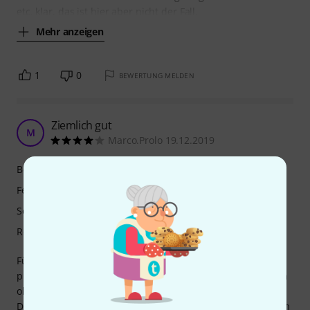
etc. klar, das ist hier aber nicht der Fall.
Mehr anzeigen
1
0
BEWERTUNG MELDEN
Ziemlich gut
M
Marco.Prolo 19.12.2019
Bedienung
Features
Sound/Qualität
Rechner Auslastung
Für den Preis ist SSD5 wirklich gut. Zum Drums
programmieren ist alles mit dabei und die Sounds drücken
ohne ende. Allerdings sind sie, anders als bei Superior
Drummer 3, bereits recht stark eingefärbt. Man kann es am