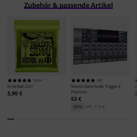
Zubehör & passende Artikel
12014
180
Ernie Ball
2221
Steven Slate Audio
Trigger 2
t
Platinum
5,90 €
53 €
-55%
UVP: 119 €