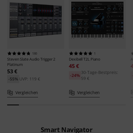
180
1
Steven Slate Audio
Trigger 2
Dexibell
T2L Piano
A
Platinum
45 €
53 €
30-Tage-Bestpreis:
-24%
59 €
-55%
UVP: 119 €
Vergleichen
Vergleichen
Smart Navigator