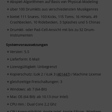
Abspiel-Algorithmen auf Basis von Physical-Modeling
über 100 Drumkits aus verschiedensten Musikgenres
bietet 111 Snares, 103 Kicks, 115 Toms, 16 HiHats, 49
Crashbecken, 10 Ridebecken, 3 Splashes und 5 Chinas
Drumkit- oder Pad-Cell-Ansicht mit bis zu 32 Drum-
Instrumenten
Systemvoraussetzungen
Version: 5.5
Lieferform: E-Mail
Lizenzgültigkeit: Unbegrenzt
Kopierschutz: iLok 2 / iLok 3 (
401447
) / Machine License
gleichzeitige Freischaltungen: 3
Windows: ab 7 (64-Bit)
Mac OS (64 Bit): ab 10.13 (nur Intel)
CPU min.: Dual Core 2,2 Ghz
CPU Kompatibilität: Apple Intel, Apple Silicon, Windows