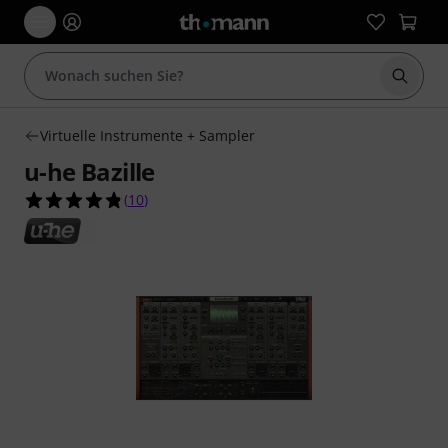
Suche 
Virtuelle Instrumente + Sampler
u-he Bazille
4.8 von 5 Sternen aus 10 Kundenbewertungen
(
10
)