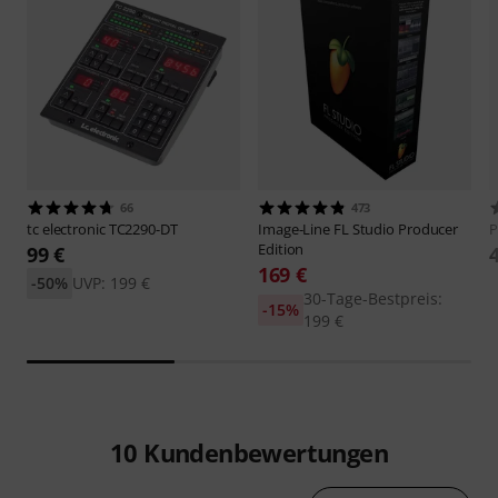
66
473
tc electronic
TC2290-DT
Image-Line
FL Studio Producer
P
Edition
99 €
169 €
-50%
UVP: 199 €
30-Tage-Bestpreis:
-15%
199 €
10
Kundenbewertungen