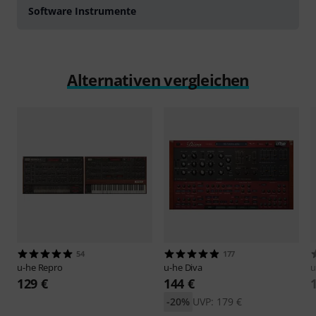
Software Instrumente
Alternativen vergleichen
54
177
u-he
Repro
u-he
Diva
u
129 €
144 €
-20%
UVP: 179 €