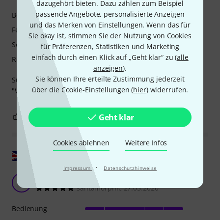
dazugehört bieten. Dazu zählen zum Beispiel
passende Angebote, personalisierte Anzeigen
Bedienung
und das Merken von Einstellungen. Wenn das für
Features
Sie okay ist, stimmen Sie der Nutzung von Cookies
Sound/Qualität
für Präferenzen, Statistiken und Marketing
einfach durch einen Klick auf „Geht klar“ zu (
alle
Rechner Auslastung
anzeigen
).
Sie können Ihre erteilte Zustimmung jederzeit
Super fetter Sound, sehr gutes GUI, sehr gute Anleitung.
über die Cookie-Einstellungen (
hier
) widerrufen.
"Wenn nur einige Kabel nicht zu kurz wären...:-)"
0
0
Geht klar
BEWERTUNG MELDEN
Cookies ablehnen
Weitere Infos
Original zeigen
·
Impressum
Datenschutzhinweise
Ein weiterer toller Synthesizer von u-he
S
santamorphic 27.05.2020
Bedienung