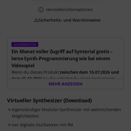
Herstellerinformationen
Sicherheits- und Warnhinweise
SONDERAKTION
Ein Monat voller Zugriff auf Syntorial gratis –
lerne Synth-Programmierung wie bei einem
Videospiel
Wenn du dieses Produkt
zwischen dem 15.07.2026 und
dem 15.10.2026
kaufst, erhältst du einen kostenlosen
MEHR ANZEIGEN
30-tägigen Testzugang für die Vollversion von
Syntorial
, der interaktiven Gehörbildungs-Software für
Synth-Programmierung.
Virtueller Synthesizer (Download)
Anstatt nur Videos anzuschauen, baust du Leads,
eigenständiger Modular-Synthesizer mit weitreichenden
Bässe, Pads und mehr selbst nach. Erhalte direktes
Möglichkeiten
Feedback, während du lernst, wie Oszillatoren, Filter,
Modulation und Effekte zusammenwirken, um echte
vier digitale Oszillatoren mit FM
Patches zu erstellen. Dein persönlicher Gutscheincode