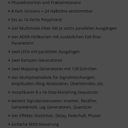
Phasedistortion und Fraktalresonanz
wird nach deiner Bestellung automatisch per E-Mail
8-fach Unisono +-24 Halbtöne verstimmbar
versendet. Keine Kreditkarte erforderlich. Der
Testzugang endet nach Ablauf automatisch. Bitte
bis zu 16-fache Polyphonie
beachte, dass die Software nur in englisch verfügbar
vier Multimode Filter mit je sechs parallelen Ausgängen
ist.
vier ADSR-Hüllkurven mit zusätzlichen Fall-Rise-
Parametern
zwei LFOs mit parallelen Ausgängen
zwei Rampen-Generatoren
zwei Mapping-Generatoren mit 128 Schritten
vier Multiplexmodule für Signalmischungen,
Amplituden-/Ring-Modulation, Überblenden, etc.
morphbarer 8 x 16-Step-Morphing-Sequenzer
weitere Signalprozessoren: Inverter, Rectifier,
Sample&Hold, Lag Generatoren, Quantizer
vier Effekte: Distortion, Delay, Federhall, Phaser
einfache MIDI-Steuerung