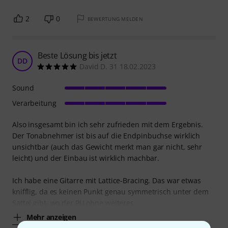
2
0
BEWERTUNG MELDEN
Beste Lösung bis jetzt
DD
David D. 31 18.02.2023
Sound
Verarbeitung
Also insgesamt bin ich sehr zufrieden mit dem Ergebnis.
Der Tonabnehmer ist bis auf die Endpinbuchse wirklich
unsichtbar (auch das Gewicht merkt man gar nicht, sehr
leicht) und der Einbau ist wirklich machbar.
Ich habe eine Gitarre mit Lattice-Bracing. Das war etwas
knifflig, da es keinen Punkt genau symmetrisch unter dem
Sattel gibt, wo der PU ohne weiteres
Mehr anzeigen