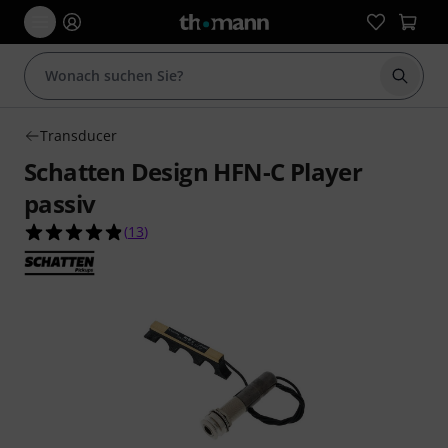
Suche 
Transducer
Schatten Design HFN-C Player
passiv
4.8 von 5 Sternen aus 13 Kundenbewertungen
(
13
)