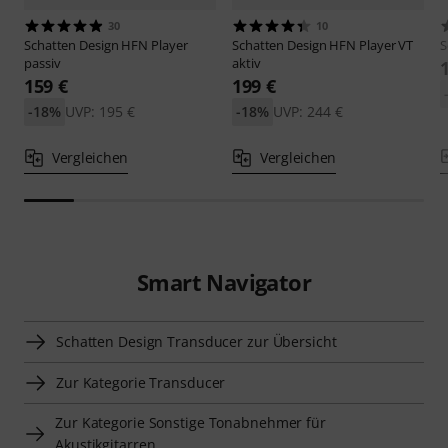
30
10
Schatten Design
HFN Player
Schatten Design
HFN Player VT
S
passiv
aktiv
159 €
199 €
-18%
UVP: 195 €
-18%
UVP: 244 €
Vergleichen
Vergleichen
Smart Navigator
Schatten Design Transducer zur Übersicht
Zur Kategorie Transducer
Zur Kategorie Sonstige Tonabnehmer für
Akustikgitarren