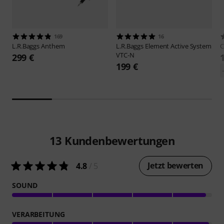
169
16
L.R.Baggs
Anthem
L.R.Baggs
Element Active System
C
VTC-N
299 €
199 €
13
Kundenbewertungen
Jetzt bewerten
4.8
/ 5
SOUND
VERARBEITUNG