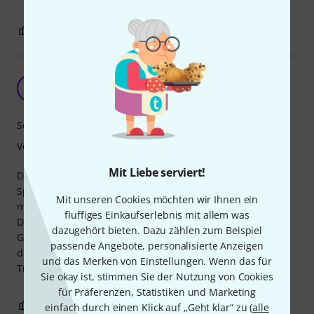
2
1
BEWERTUNG MELDEN
Irre guter sound
M
MajoMajo 26.08.2019
Sound
Verarbeitung
Mit Liebe serviert!
Dieser Tonabnehmer ist klanglich ein Hammer, einem
Spitzenklassemikrofon ebenbürtig. Der Originalklang
Mit unseren Cookies möchten wir Ihnen ein
meiner Konzertgitarre scheint nahezu unverfälscht.
fluffiges Einkaufserlebnis mit allem was
Der Einbau war nicht ohne - am liebsten hätte ich die
dazugehört bieten. Dazu zählen zum Beispiel
Gitarre auseinandergenommen. Für einen Männerarm (für
passende Angebote, personalisierte Anzeigen
die Innenmontage) unmöglich. Geht nur mit Tricks.
und das Merken von Einstellungen. Wenn das für
Trotzallem in der Funktion super.
Sie okay ist, stimmen Sie der Nutzung von Cookies
für Präferenzen, Statistiken und Marketing
1
0
BEWERTUNG MELDEN
einfach durch einen Klick auf „Geht klar“ zu (
alle