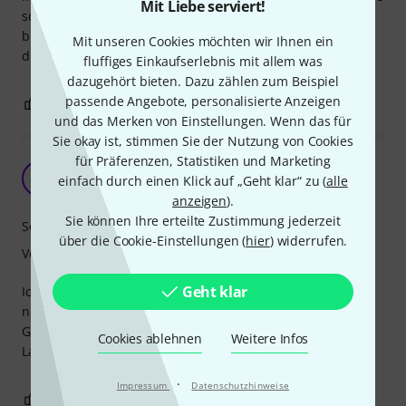
Mit Liebe serviert!
schon den zweiten Satz. Klingt einfach wunderbar und
bringt immer wieder erstaunte Nachfragen beim Anblick
Mit unseren Cookies möchten wir Ihnen ein
der kleinen Gitarre und dem brillanten und vollen Klang.
fluffiges Einkaufserlebnis mit allem was
dazugehört bieten. Dazu zählen zum Beispiel
passende Angebote, personalisierte Anzeigen
0
0
BEWERTUNG MELDEN
und das Merken von Einstellungen. Wenn das für
Sie okay ist, stimmen Sie der Nutzung von Cookies
für Präferenzen, Statistiken und Marketing
Sehr solide Saiten
TO
einfach durch einen Klick auf „Geht klar“ zu (
alle
Tower of light 22.02.2021
anzeigen
).
Sie können Ihre erteilte Zustimmung jederzeit
Sound
über die Cookie-Einstellungen (
hier
) widerrufen.
Verarbeitung
Geht klar
Ich spiele diese Saiten täglich bis zu drei Stunden. Selbst
nach einigen Wochen bleibt der Klang auf der Flamenco-
Gitarre erstaunlich frisch und lebendig. Auch die
Cookies ablehnen
Weitere Infos
Langlebigkeit überzeugt durchaus.
·
Impressum
Datenschutzhinweise
1
0
BEWERTUNG MELDEN