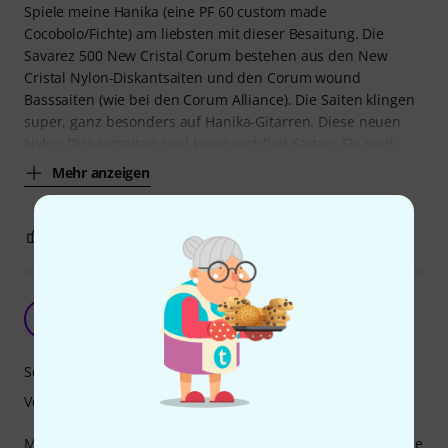
Spiele meine Hanika (eine PF 60 custom made
Cocobolo/Fichte) am liebsten mit dieser Besaitung. Die
Savarez 500 New Cristal Corum bestehen aus den New
Cristal Nylon-Diskantsaiten und den Corum wound
Basssaiten (wie bei den Corum Alliance). Die Saiten klingen
super, ganz besonders auf Hanika-Gitarren. Diese neuen
Nylon-Diskantsaiten sind keine rectified-Saiten. Sie sind
Mehr anzeigen
3
0
BEWERTUNG MELDEN
Top
B
Brügge 14.12.2020
Sound
Verarbeitung
Meine Lieblingssaiten auf der La Mancha CM 53 (1/2). Spiele