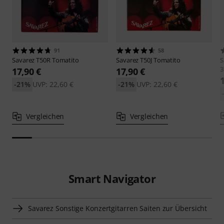
91
58
Savarez
T50R Tomatito
Savarez
T50J Tomatito
S
3
17,90 €
17,90 €
-21%
UVP: 22,60 €
-21%
UVP: 22,60 €
Vergleichen
Vergleichen
Smart Navigator
Savarez Sonstige Konzertgitarren Saiten zur Übersicht