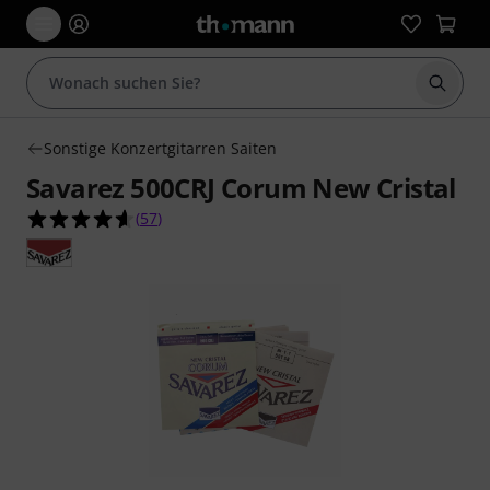
Suche 
Sonstige Konzertgitarren Saiten
Savarez 500CRJ Corum New Cristal
4.6 von 5 Sternen aus 57 Kundenbewertungen
(
57
)