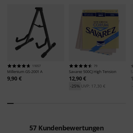
11057
79
Millenium
GS-2001 A
Savarez
500CJ High Tension
S
9,90 €
12,90 €
-25%
UVP: 17,30 €
57
Kundenbewertungen