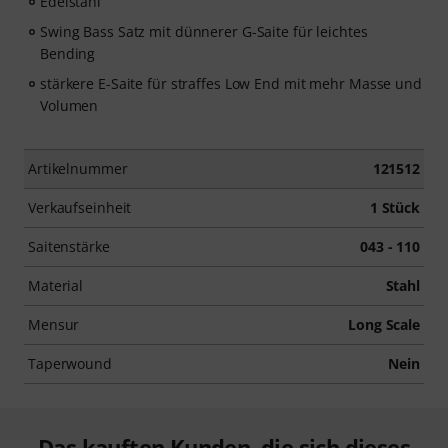
Edelstahl
Swing Bass Satz mit dünnerer G-Saite für leichtes
Bending
stärkere E-Saite für straffes Low End mit mehr Masse und
Volumen
Artikelnummer
121512
Verkaufseinheit
1 Stück
Saitenstärke
043 - 110
Material
Stahl
Mensur
Long Scale
Taperwound
Nein
Das kauften Kunden, die sich dieses