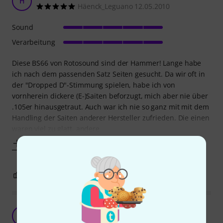
H
Häenck_Leguano 12.05.2010
Sound
Verarbeitung
Diese BS66 von Rotosound sind der Hammer! Lange habe
ich nach dem passenden Satz Seiten gesucht. Da wir oft in
der "Dropped D"-Stimmung spielen, habe ich von
vornherein dickere (E-)Saiten beforzugt, mich aber nie über
.105er hinausgetraut. Auch war ich nie so ganz mit mit dem
Handling der Saiten anderer Hersteller zufrieden. Die einen
waren viel zu glatt, andere
Mehr anzeigen
2
0
BEWERTUNG MELDEN
Super Bass-Saiten nicht nur für Sheehan-Fans!
HF
Hauke F. 01.08.2020