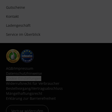
Gutscheine
Kontakt
Ladengeschäft
Service im Überblick
AGB
/
Impressum
Datenschutzhinweise
Cookie-Einstellungen
Widerrufsrecht für Verbraucher
Bestellvorgang/Vertragsabschluss
Mängelhaftungsrecht
Erklärung zur Barrierefreiheit
Vertrag widerrufen