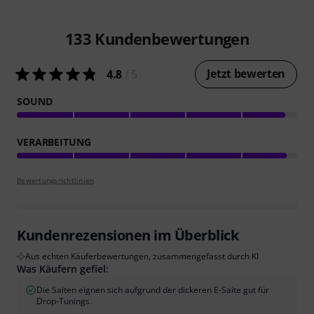
133
Kundenbewertungen
Jetzt bewerten
4.8
/ 5
SOUND
VERARBEITUNG
Bewertungsrichtlinien
Kundenrezensionen im Überblick
Aus echten Käuferbewertungen, zusammengefasst durch KI
Was Käufern gefiel:
Die Saiten eignen sich aufgrund der dickeren E-Saite gut für
Drop-Tunings.