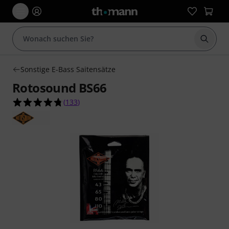
Suche 
Sonstige E-Bass Saitensätze
Rotosound BS66
4.8 von 5 Sternen aus 133 Kundenbewertungen
(
133
)