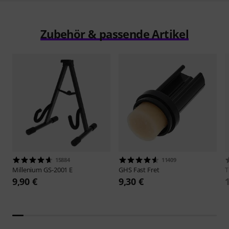
Zubehör & passende Artikel
15884
11409
Millenium
GS-2001 E
GHS
Fast Fret
9,90 €
9,30 €