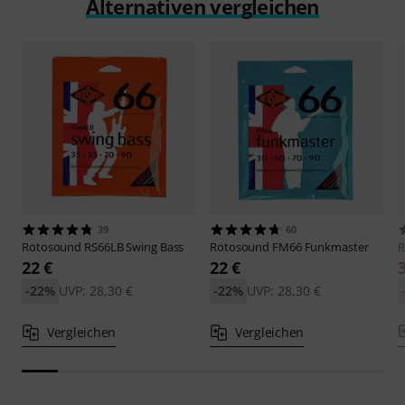
Alternativen vergleichen
39
60
Rotosound
RS66LB Swing Bass
Rotosound
FM66 Funkmaster
R
22 €
22 €
-22%
UVP: 28,30 €
-22%
UVP: 28,30 €
Vergleichen
Vergleichen