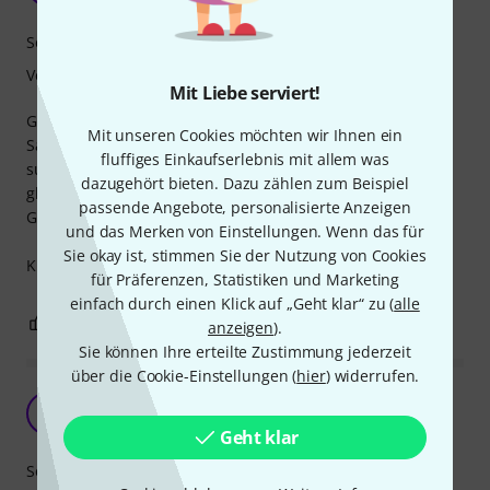
Sound
Verarbeitung
Mit Liebe serviert!
Gut verarbeitete Basssaiten, die durch die extra dicke E-
Mit unseren Cookies möchten wir Ihnen ein
Saite ordentlich Wumms liefern und auch für drop-tunings
fluffiges Einkaufserlebnis mit allem was
super geeignet sind. Die dünne G-Saite ermöglicht
dazugehört bieten. Dazu zählen zum Beispiel
gleichzeitig ordentliche Bends und sorget dafür, dass die
passende Angebote, personalisierte Anzeigen
Gesamtspannung der Saiten nicht zu hoch ist.
und das Merken von Einstellungen. Wenn das für
Sie okay ist, stimmen Sie der Nutzung von Cookies
Klare Empfehlung!
für Präferenzen, Statistiken und Marketing
einfach durch einen Klick auf „Geht klar“ zu (
alle
1
0
BEWERTUNG MELDEN
anzeigen
).
Sie können Ihre erteilte Zustimmung jederzeit
über die Cookie-Einstellungen (
hier
) widerrufen.
Gute Mischung.
A
AA66 17.08.2019
Geht klar
Sound