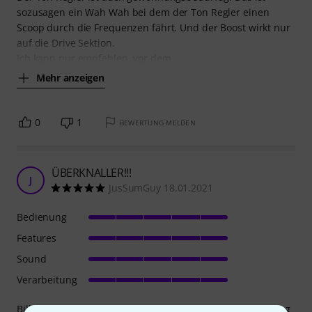
sozusagen ein Wah Wah bei dem der Ton Regler einen
Scoop durch die Frequenzen fährt. Und der Boost wirkt nur
auf die Drive Sektion.
Ich kann nur empfehlen, vor dem
Mehr anzeigen
0
1
BEWERTUNG MELDEN
ÜBERKNALLER!!!
J
JusSumGuy 18.01.2021
Bedienung
Features
Sound
Verarbeitung
Billy, Billy, Billy da legst du uns was auf den Tisch. Das ding