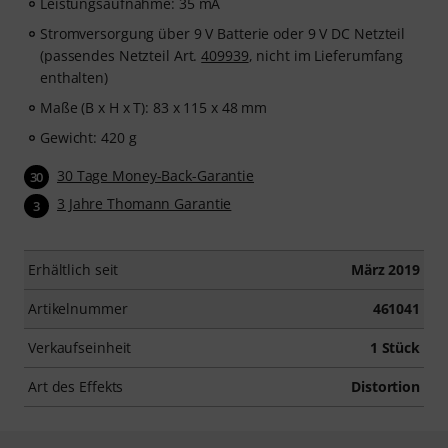
Leistungsaufnahme: 35 mA
Stromversorgung über 9 V Batterie oder 9 V DC Netzteil
(passendes Netzteil Art.
409939
, nicht im Lieferumfang
enthalten)
Maße (B x H x T): 83 x 115 x 48 mm
Gewicht: 420 g
30 Tage Money-Back-Garantie
30
3 Jahre Thomann Garantie
3
Erhältlich seit
März 2019
Artikelnummer
461041
Verkaufseinheit
1 Stück
Art des Effekts
Distortion