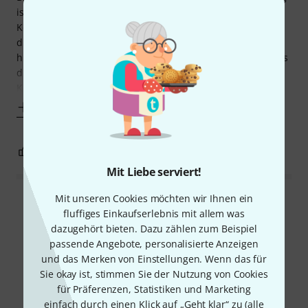
ist der absolute Wahnsinn, mit dem Intigrierten EBS
Kompressor (wahrscheinlich der beste überhaupt) und
diesem wahnsinnig vielseitigem Hi+Lo Filter ist das ding
hier für mich Persönlich unschlagbar. denn da sind Sounds
drin von wummig tief und bassig bis hin zu Kreischenden
Kreissägeblättern... Drive
Mehr anzeigen
1
0
BEWERTUNG MELDEN
Mit Liebe serviert!
Mit unseren Cookies möchten wir Ihnen ein
Alle Bewertungen lesen
fluffiges Einkaufserlebnis mit allem was
dazugehört bieten. Dazu zählen zum Beispiel
passende Angebote, personalisierte Anzeigen
und das Merken von Einstellungen. Wenn das für
Schon gewusst?
Sie okay ist, stimmen Sie der Nutzung von Cookies
für Präferenzen, Statistiken und Marketing
Alle
Videos
Ratgeber
einfach durch einen Klick auf „Geht klar“ zu (
alle