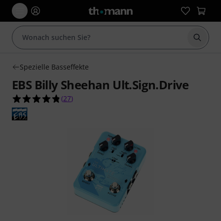
Suche 
Spezielle Basseffekte
EBS Billy Sheehan Ult.Sign.Drive
4.8 von 5 Sternen aus 27 Kundenbewertungen
(
27
)