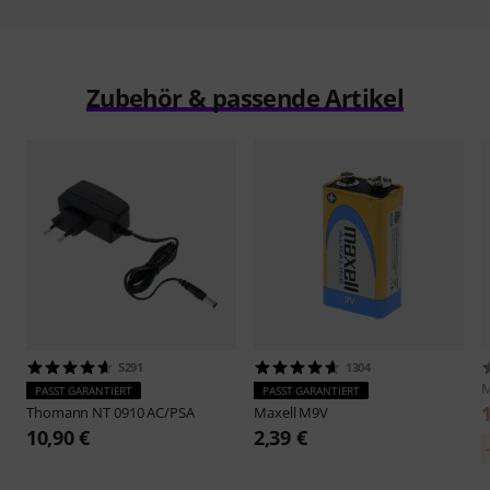
Zubehör & passende Artikel
5291
1304
PASST GARANTIERT
PASST GARANTIERT
Thomann
NT 0910 AC/PSA
Maxell
M9V
10,90 €
2,39 €