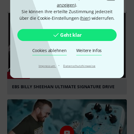
anzeigen
).
Sie können Ihre erteilte Zustimmung jederzeit
über die Cookie-Einstellungen (
hier
) widerrufen.
Geht klar
Cookies ablehnen
Weitere Infos
·
Impressum
Datenschutzhinweise
YOUTUBE
EBS BILLY SHEEHAN ULTIMATE SIGNATURE DRIVE
abspielen