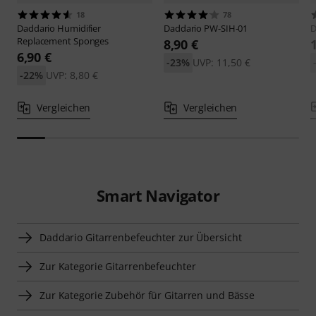
18
78
Daddario
Humidifier
Daddario
PW-SIH-01
D
Replacement Sponges
8,90 €
6,90 €
-23%
UVP: 11,50 €
-22%
UVP: 8,80 €
Vergleichen
Vergleichen
Smart Navigator
Daddario Gitarrenbefeuchter zur Übersicht
Zur Kategorie Gitarrenbefeuchter
Zur Kategorie Zubehör für Gitarren und Bässe