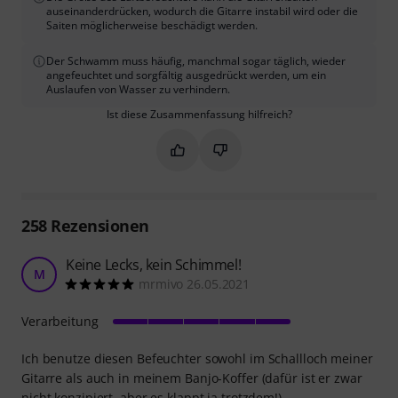
auseinanderdrücken, wodurch die Gitarre instabil wird oder die
Saiten möglicherweise beschädigt werden.
Der Schwamm muss häufig, manchmal sogar täglich, wieder
angefeuchtet und sorgfältig ausgedrückt werden, um ein
Auslaufen von Wasser zu verhindern.
Ist diese Zusammenfassung hilfreich?
Markieren Sie diese Zusammenfassung
Markieren Sie diese Zusammen
258
Rezensionen
Keine Lecks, kein Schimmel!
M
mrmivo 26.05.2021
Verarbeitung
Ich benutze diesen Befeuchter sowohl im Schallloch meiner
Gitarre als auch in meinem Banjo-Koffer (dafür ist er zwar
nicht konzipiert, aber es klappt ja trotzdem!).