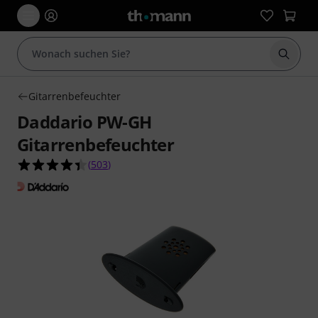
Suche 
Gitarrenbefeuchter
Daddario PW-GH
Gitarrenbefeuchter
4.4 von 5 Sternen aus 503 Kundenbewertungen
(
503
)