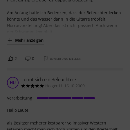
Am Anfang hatte ich Bedenken, dass der Befeuchter lecken
könnte und das Wasser dann in die Gitarre tröpfelt.
Horrorvorstellung! Aber das ist nicht passiert. Auch wenn
der Schwamm komplett
Mehr anzeigen
2
0
BEWERTUNG MELDEN
Lohnt sich ein Befeuchter?
HU
Holger U. 16.10.2009
Verarbeitung
Hallo Leute,
als Besitzer meherer kostbarer vollmasiver Western
Gitarren macht man sich doch Sorgen um den Werterhalt.