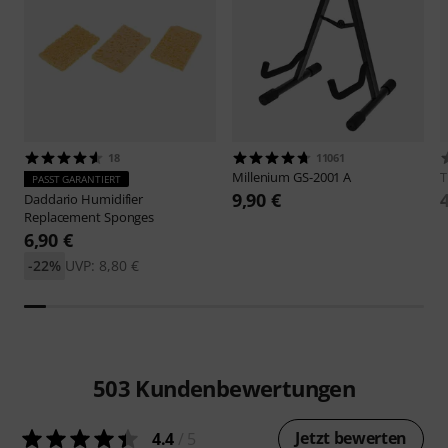
18
11061
Millenium
GS-2001 A
PASST GARANTIERT
9,90 €
Daddario
Humidifier
Replacement Sponges
6,90 €
-22%
UVP: 8,80 €
503
Kundenbewertungen
Jetzt bewerten
4.4
/ 5