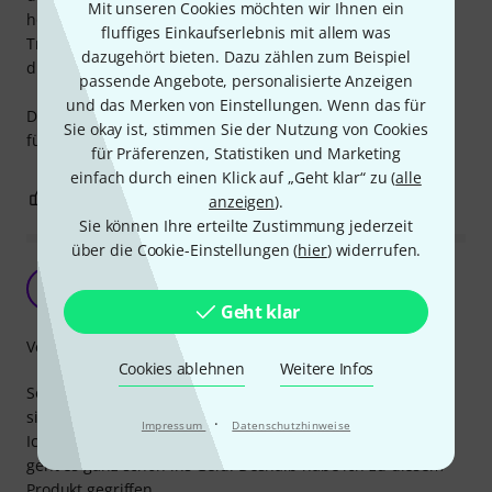
Mit unseren Cookies möchten wir Ihnen ein
hoher E-Saite lege. Das funktioniert, aber nur im Liegen.
fluffiges Einkaufserlebnis mit allem was
Transportiert man die Gitarre fliegt der Befeuchter dann
dazugehört bieten. Dazu zählen zum Beispiel
durch die Gegend.
passende Angebote, personalisierte Anzeigen
und das Merken von Einstellungen. Wenn das für
Da ich eh nur liegend im Koffer befeuchte, funktioniert es
Sie okay ist, stimmen Sie der Nutzung von Cookies
für mich.
für Präferenzen, Statistiken und Marketing
einfach durch einen Klick auf „Geht klar“ zu (
alle
0
1
BEWERTUNG MELDEN
anzeigen
).
Sie können Ihre erteilte Zustimmung jederzeit
über die Cookie-Einstellungen (
hier
) widerrufen.
Absolut Top!
B
Bluesman79 26.11.2021
Geht klar
Verarbeitung
Cookies ablehnen
Weitere Infos
Sowas braucht jeder der eine vollmassive Gitarre hat und
sie im Koffer lagert.
·
Impressum
Datenschutzhinweise
Ich habe sonst die Humipacks benutzt, aber mit der Zeit
geht es ganz schön ins Geld. Deshalb habe ich zu diesem
Produkt gegriffen.