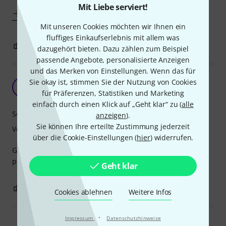
Mit Liebe serviert!
Mehr anzeigen
Mit unseren Cookies möchten wir Ihnen ein
fluffiges Einkaufserlebnis mit allem was
0
0
BEWERTUNG MELDEN
dazugehört bieten. Dazu zählen zum Beispiel
passende Angebote, personalisierte Anzeigen
und das Merken von Einstellungen. Wenn das für
2002er eben...
Sie okay ist, stimmen Sie der Nutzung von Cookies
H
Hardy1991 14.01.2021
für Präferenzen, Statistiken und Marketing
einfach durch einen Klick auf „Geht klar“ zu (
alle
Sound
anzeigen
).
Sie können Ihre erteilte Zustimmung jederzeit
Verarbeitung
über die Cookie-Einstellungen (
hier
) widerrufen.
Geiles Becken, passt zum Rest meiner bisherigen Becken
perfekt.
Geht klar
0
0
BEWERTUNG MELDEN
Cookies ablehnen
Weitere Infos
·
Impressum
Datenschutzhinweise