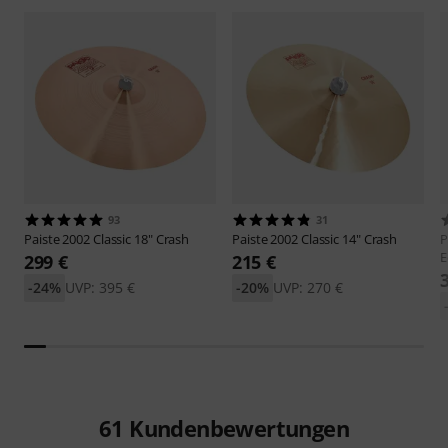
93
31
Paiste
2002 Classic 18" Crash
Paiste
2002 Classic 14" Crash
P
E
299 €
215 €
-24%
UVP: 395 €
-20%
UVP: 270 €
61
Kundenbewertungen