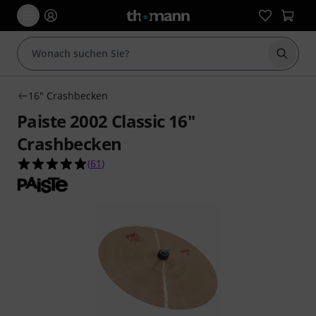
Suche 
16" Crashbecken
Paiste 2002 Classic 16"
Crashbecken
4.9 von 5 Sternen aus 61 Kundenbewertungen
(
61
)