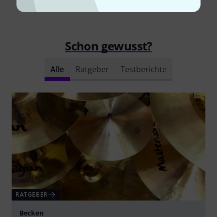
Alle Bewertungen lesen
Schon gewusst?
Alle
Ratgeber
Testberichte
RATGEBER
Becken