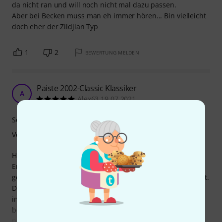
da nicht ran und will noch nicht mal dazu passen.
Aber bei Becken muss man eh immer hören... Bin vielleicht
doch eher der Zildjian Typ
1
2
BEWERTUNG MELDEN
Paiste 2002-Classic Klassiker
A
Alex63 19.07.2021
Sound
Verarbeitung
Habe das Paiste 2002 Classic Crash in 16" kürzlich als
Ergänzung zum 18er bestellt, welches ich im Vorjahr
gekauft hatte und dafür ein Paiste 502er 16" Crash verkauft.
Die beiden Becken passen sehr gut zusammen und ich bin
im Endeffekt wirklich sehr zufrieden mit dem Sound. Wie
beim 18er anfänglich irgendwie anders als erwartet, aber
nach ein paar Tagen wirklich ganz