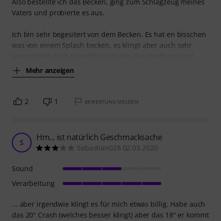
Also bestellte ich das Becken, ging zum Schlagzeug meines
Vaters und probierte es aus.
Ich bin sehr begesitert von dem Becken. Es hat en bisschen
was von einem Splash becken, es klingt aber auch sehr
warm (steht auch ungefähr so in der Beschreibung und
Mehr anzeigen
2
1
BEWERTUNG MELDEN
Hm... ist natürlich Geschmacksache
S
Sebastian028 02.03.2020
Sound
Verarbeitung
... aber irgendwie klingt es für mich etwas billig. Habe auch
das 20" Crash (welches besser klingt) aber das 18" er kommt