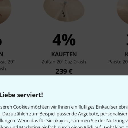
%
4%
N
KAUFTEN
sic 20"
Zultan 20" Caz Crash
Paiste 20
ash
239 €
Liebe serviert!
Vergleichen
seren Cookies möchten wir Ihnen ein fluffiges Einkaufserlebn
n. Dazu zählen zum Beispiel passende Angebote, personalisie
llungen. Wenn das für Sie okay ist, stimmen Sie der Nutzung 
tiken und Marketing einfach durch einen Klick auf „Geht klar“ z