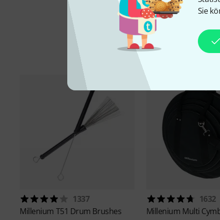
Sie kö
1337
1632
Millenium
T51 Drum Brushes
Millenium
Multi Cymb