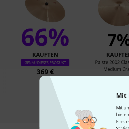
66%
7
KAUFTEN
KAUFTE
Paiste 2002 Clas
GENAU DIESES PRODUKT
Medium Cr
369 €
369 €
Mit 
Mit un
biete
Einste
Statis