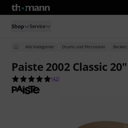
Shop
Service
Alle Kategorien
Drums und Percussion
Becken
Paiste 2002 Classic 20
5.0 von 5 Sternen aus 42 Kundenb
(
42
)