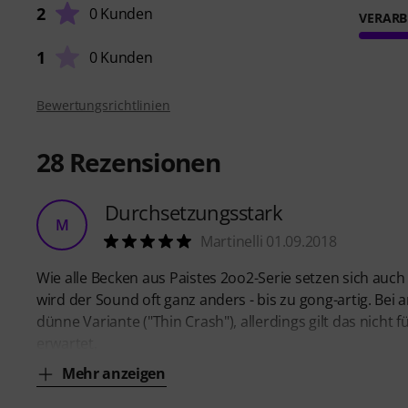
2
0 Kunden
VERARB
1
0 Kunden
Bewertungsrichtlinien
28
Rezensionen
Durchsetzungsstark
M
Martinelli 01.09.2018
Wie alle Becken aus Paistes 2oo2-Serie setzen sich auch
wird der Sound oft ganz anders - bis zu gong-artig. Bei
dünne Variante ("Thin Crash"), allerdings gilt das nich
erwartet,
Mehr anzeigen