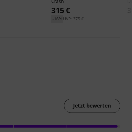
Crash
D
315 €
3
-16%
UVP: 375 €
Jetzt bewerten