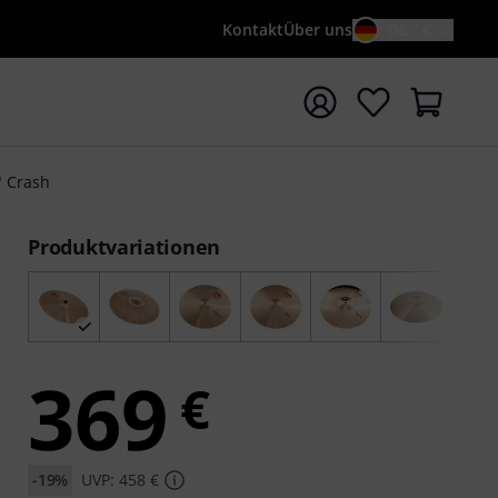
Kontakt
Über uns
DE / €
e mit Suchwort {searchTerm} starten
" Crash
Produktvariationen
369
€
-19%
UVP: 458 €