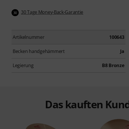
30 Tage Money-Back-Garantie
30
Artikelnummer
100643
Becken handgehämmert
Ja
Legierung
B8 Bronze
Das kauften Kund