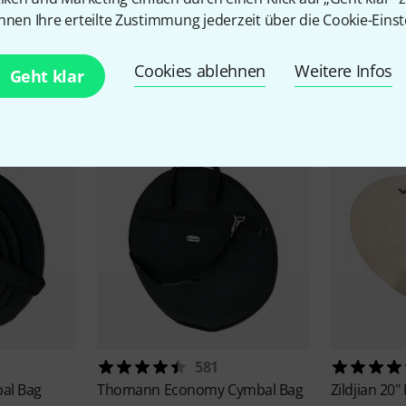
nnen Ihre erteilte Zustimmung jederzeit über die Cookie-Einst
Zubehör & passende Artike
Cookies ablehnen
Weitere Infos
Geht klar
581
al Bag
Thomann
Economy Cymbal Bag
Zildjian
20"