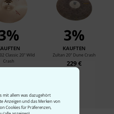
3%
3%
KAUFTEN
KAUFTEN
02 Classic 20" Wild
Zultan 20" Dune Crash
Crash
229 €
359 €
is mit allem was dazugehört
rte Anzeigen und das Merken von
von Cookies für Präferenzen,
u (
alle anzeigen
).