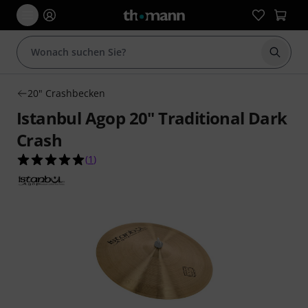
Suche 
20" Crashbecken
Istanbul Agop 20" Traditional Dark
Crash
5.0 von 5 Sternen aus 1 Kundenbewertungen
(
1
)