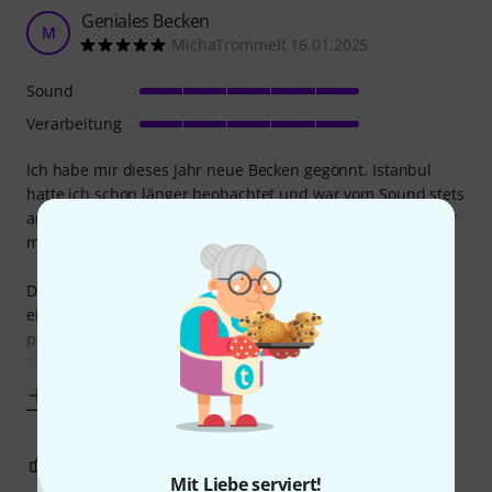
Geniales Becken
M
MichaTrommelt 16.01.2025
Sound
Verarbeitung
Ich habe mir dieses Jahr neue Becken gegönnt. Istanbul
hatte ich schon länger beobachtet und war vom Sound stets
angetan. Außerdem bekomme ich hier noch viel Becken für
mein Geld, gerade im vergleich zu Sabian oder Zildjian.
Das 20er dark Crash ist mein Main Crash aktuell, neben
einem 22 traditional Jazz Ride und einem Mehmet 19
paperthin Crash.
Das
Mehr anzeigen
1
0
BEWERTUNG MELDEN
Mit Liebe serviert!