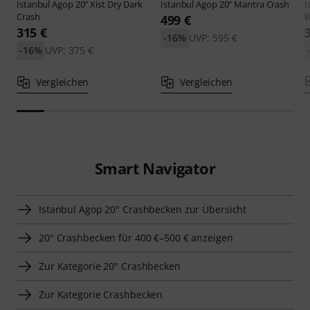
Istanbul Agop
20" Xist Dry Dark
Istanbul Agop
20" Mantra Crash
I
Crash
B
499 €
315 €
-16%
UVP: 595 €
-16%
UVP: 375 €
Vergleichen
Vergleichen
Smart Navigator
Istanbul Agop 20" Crashbecken zur Übersicht
20" Crashbecken für 400 €–500 € anzeigen
Zur Kategorie 20" Crashbecken
Zur Kategorie Crashbecken