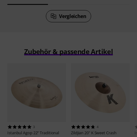
Vergleichen
Zubehör & passende Artikel
3
4
Istanbul Agop
22" Traditional
Zildjian
20" K Sweet Crash
I