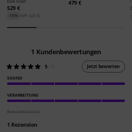
Dark Crash
C
479 €
529 €
-15%
UVP: 625 €
1
Kundenbewertungen
Jetzt bewerten
5
/ 5
SOUND
VERARBEITUNG
Bewertungsrichtlinien
1
Rezension