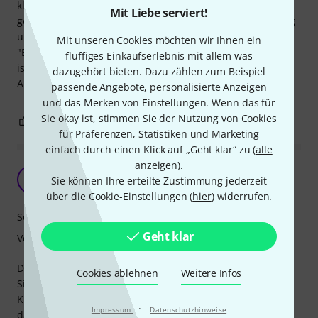
klingt sehr verwaschen und tief- ideal zum wash-riding
Mit Liebe serviert!
geeignet. Es ist schön laut und das Sustain ist nicht zu lang
und nicht zu kurz. Ich finde es schade dass es eher als
Mit unseren Cookies möchten wir Ihnen ein
"Effekt" abgestempelt wird, da es wirklich ein super Crash
fluffiges Einkaufserlebnis mit allem was
ist. Verarbeitung ist wie von Zildjian gewohnt
dazugehört bieten. Dazu zählen zum Beispiel
Ausgezeichnet.
passende Angebote, personalisierte Anzeigen
und das Merken von Einstellungen. Wenn das für
Sie okay ist, stimmen Sie der Nutzung von Cookies
5
0
BEWERTUNG MELDEN
für Präferenzen, Statistiken und Marketing
einfach durch einen Klick auf „Geht klar“ zu (
alle
anzeigen
).
VERDAMMT gut
B
Sie können Ihre erteilte Zustimmung jederzeit
Boris0304 28.10.2014
über die Cookie-Einstellungen (
hier
) widerrufen.
Sound
Geht klar
Verarbeitung
Das Becken ist mehr als nur ein Effekt-Crash für 2-3
Cookies ablehnen
Weitere Infos
Situationen im Gig. Es hat einen tollen dunklen
Kuppensound, es ist auch als Ride einsetzbar und klingt
·
Impressum
Datenschutzhinweise
dann entsprechend gespielt keinesfalls zu trashy oder