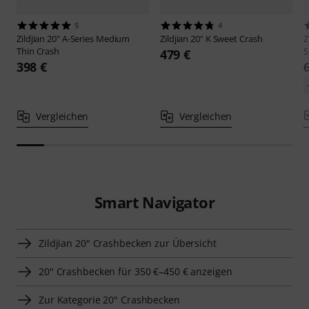
5
4
Zildjian
20" A-Series Medium
Zildjian
20" K Sweet Crash
Z
Thin Crash
S
479 €
398 €
Vergleichen
Vergleichen
Smart Navigator
Zildjian 20" Crashbecken zur Übersicht
20" Crashbecken für 350 €–450 € anzeigen
Zur Kategorie 20" Crashbecken