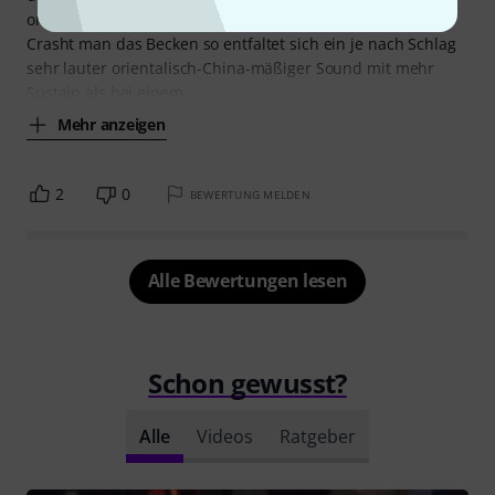
orientalisch.
Crasht man das Becken so entfaltet sich ein je nach Schlag
sehr lauter orientalisch-China-mäßiger Sound mit mehr
Sustain als bei einem
Mehr anzeigen
2
0
BEWERTUNG MELDEN
Alle Bewertungen lesen
Schon gewusst?
Alle
Videos
Ratgeber