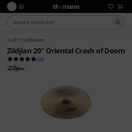
Suche 
20" Crashbecken
Zildjian 20" Oriental Crash of Doom
4.9 von 5 Sternen aus 29 Kundenbewertungen
(
29
)