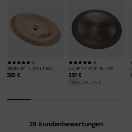
22
68
Zildjian
20" FX China Trash
Zildjian
18" FX China Trash
Z
389 €
339 €
-11%
UVP: 379 €
29
Kundenbewertungen