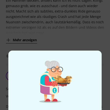
Ein Hammer-Becken, anders kann ich es nicht sagen. Klingt
genauso grob, wie es ausschaut - und dann auch wieder
nicht. Macht sich als subtiles, extra-dunkles Ride genauso
ausgezeichnet wie als räudiges Crash und hat jede Menge
Nuancen zwischendrin, auch lautstärkemäßig. Dass es noch
extremer verzogen ist als es auf den Bildern und Videos den
Anschein hat, war zwar
Mehr anzeigen
3
0
BEWERTUNG MELDEN
Doom!
S
Schlattner 08.08.2011
Sound
Verarbeitung
Das Oriental Crash of Doom hat einen mächtigen sound! Es