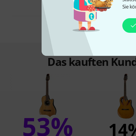
Sie kö
Das kauften Kund
53%
14