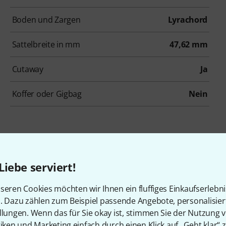
Boden und Zargen
Lyrachord
Sattelbreite in mm
47,62 mm
Cutaway
Ja
Koffer oder Gigbag
Nein
Liebe serviert!
Ovation 1773AX-4 NAT B-Stock
seren Cookies möchten wir Ihnen ein fluffiges Einkaufserlebn
Ggf. mit leichten Gebrauchsspuren
n. Dazu zählen zum Beispiel passende Angebote, personalisie
849 €
llungen. Wenn das für Sie okay ist, stimmen Sie der Nutzung 
tiken und Marketing einfach durch einen Klick auf „Geht klar“ z