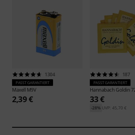
1304
187
PASST GARANTIERT
PASST GARANTIERT
Maxell
M9V
Hannabach
Goldin 
2,39 €
33 €
-28%
UVP: 45,70 €