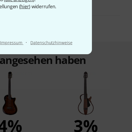
ellungen (
hier
) widerrufen.
·
Impressum
Datenschutzhinweise
t angesehen haben
4%
3%