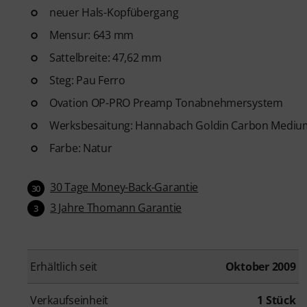
neuer Hals-Kopfübergang
Mensur: 643 mm
Sattelbreite: 47,62 mm
Steg: Pau Ferro
Ovation OP-PRO Preamp Tonabnehmersystem
Werksbesaitung: Hannabach Goldin Carbon Medium
Farbe: Natur
30 Tage Money-Back-Garantie
30
3 Jahre Thomann Garantie
3
Erhältlich seit
Oktober 2009
Verkaufseinheit
1 Stück