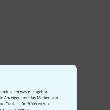
is mit allem was dazugehört
rte Anzeigen und das Merken von
von Cookies für Präferenzen,
u (
alle anzeigen
).