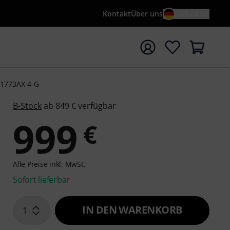
Kontakt
Über uns
DE / €
e mit Suchwort {searchTerm} starten
c 1773AX-4-G
B-Stock
ab 849 € verfügbar
999
€
Alle Preise inkl. MwSt.
Sofort lieferbar
IN DEN WARENKORB
1