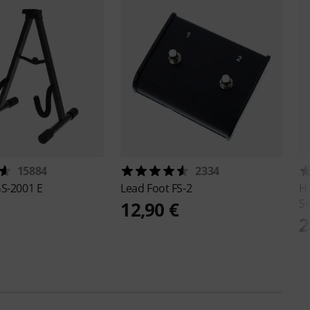
15884
2334
S-2001 E
Lead Foot
FS-2
H
Se
12,90 €
2