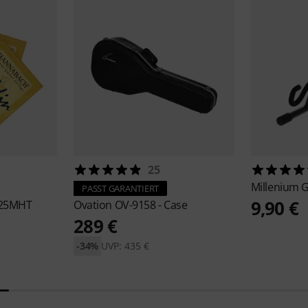
25
Millenium
G
PASST GARANTIERT
9,90 €
725MHT
Ovation
OV-9158 - Case
289 €
-34%
UVP: 435 €