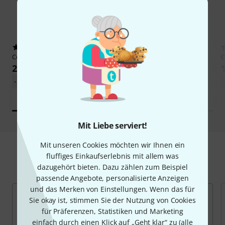
126
219
Cordial
CSM 2,5 FM GOLD 250
Cordial
CTM 1,5 FM-BK
C
23,50 €
15,50 €
-27%
UVP: 32,25 €
-27%
UVP: 21,18 €
Mit Liebe serviert!
Mit unseren Cookies möchten wir Ihnen ein
fluffiges Einkaufserlebnis mit allem was
Mikrofonkabel finden
dazugehört bieten. Dazu zählen zum Beispiel
passende Angebote, personalisierte Anzeigen
und das Merken von Einstellungen. Wenn das für
Sie okay ist, stimmen Sie der Nutzung von Cookies
für Präferenzen, Statistiken und Marketing
einfach durch einen Klick auf „Geht klar“ zu (
alle