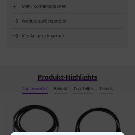
Mehr Kontaktoptionen
Produkt zurücksenden
Alle Ansprechpartner
Produkt-Highlights
Top bewertet
Beliebt
Top-Seller
Trends