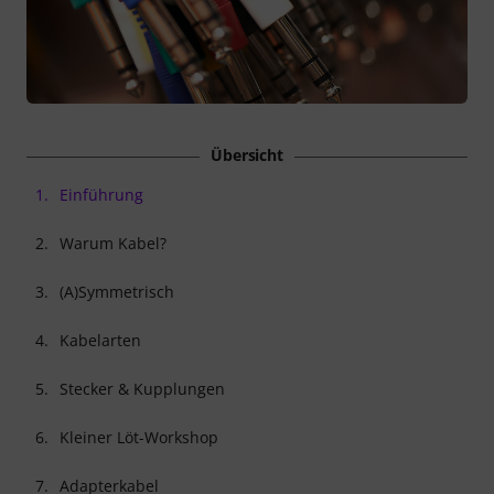
Übersicht
1.
Einführung
2.
Warum Kabel?
3.
(A)Symmetrisch
4.
Kabelarten
5.
Stecker & Kupplungen
6.
Kleiner Löt-Workshop
7.
Adapterkabel