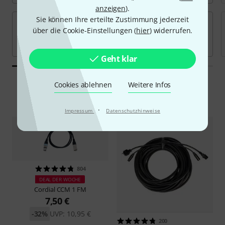
anzeigen
).
Sie können Ihre erteilte Zustimmung jederzeit
über die Cookie-Einstellungen (
hier
) widerrufen.
Geht klar
Cookies ablehnen
Weitere Infos
Angebote
·
Impressum
Datenschutzhinweise
804
DEAL DER WOCHE
Cordial
CCM 1 FM
7,50 €
-32%
UVP: 10,95 €
200