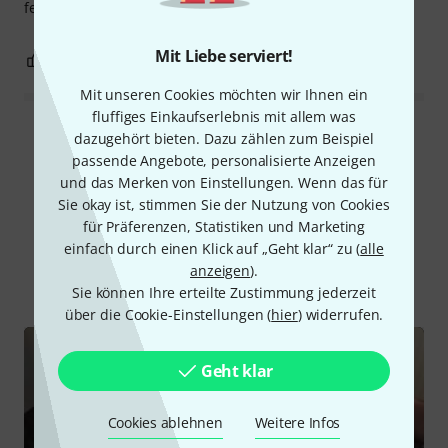
feststellen sehr stark und lässt nicht nach.
Mit Liebe serviert!
1
1
BEWERTUNG MELDEN
Mit unseren Cookies möchten wir Ihnen ein
fluffiges Einkaufserlebnis mit allem was
Alle Bewertungen lesen
dazugehört bieten. Dazu zählen zum Beispiel
passende Angebote, personalisierte Anzeigen
und das Merken von Einstellungen. Wenn das für
Sie okay ist, stimmen Sie der Nutzung von Cookies
Schon gewusst?
für Präferenzen, Statistiken und Marketing
einfach durch einen Klick auf „Geht klar“ zu (
alle
anzeigen
).
Alle
Videos
Ratgeber
Sie können Ihre erteilte Zustimmung jederzeit
über die Cookie-Einstellungen (
hier
) widerrufen.
Geht klar
Cookies ablehnen
Weitere Infos