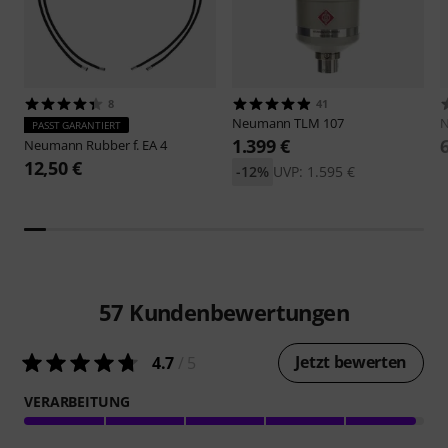
8
41
Neumann
TLM 107
PASST GARANTIERT
1.399 €
Neumann
Rubber f. EA 4
12,50 €
-12%
UVP: 1.595 €
57
Kundenbewertungen
Jetzt bewerten
4.7
/ 5
VERARBEITUNG