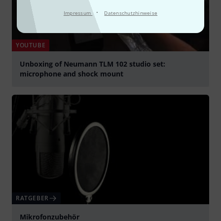
·
Impressum
Datenschutzhinweise
YOUTUBE
Unboxing of Neumann TLM 102 studio set:
microphone and shock mount
abspielen
RATGEBER
Mikrofonzubehör