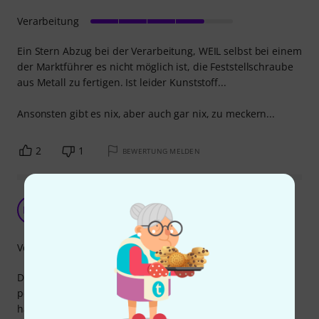
Verarbeitung
Ein Stern Abzug bei der Verarbeitung, WEIL selbst bei einem
der Marktführer es nicht möglich ist, die Feststellschraube
aus Metall zu fertigen. Ist leider Kunststoff...
Ansonsten gibt es nix, aber auch gar nix, zu meckern...
2
1
BEWERTUNG MELDEN
Top! Sehr gute Verarbeitung und robust
NM
Nexor Music 01.10.2012
Verarbeitung
Durch die verschraubte Halterung des Mikros, wird es
perfekt gefedert und von Stößen etc beschützt. Selbst bei
häufigem einstellen des Winkels bleibt die Schraube zum