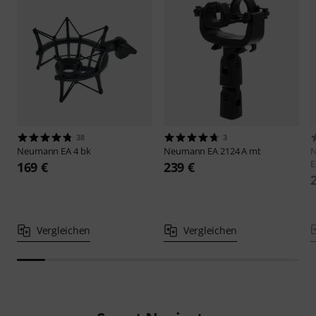
38
3
Neumann
EA 4 bk
Neumann
EA 2124 A mt
E
169 €
239 €
Vergleichen
Vergleichen