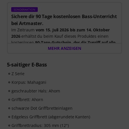
SONDERAKTION
Sichere dir 90 Tage kostenlosen Bass-Unterricht
bei Artmaster.
Im Zeitraum
vom 15. Juli 2026 bis zum 14. Oktober
2026
erhältst du beim Kauf dieses Produktes einen
kostenlosen
90-Tage-Gutschein, der dir Zugriff auf alle
MEHR ANZEIGEN
Artmaster-Kurse bietet
– einschließlich des Bass-
Kurses, der gezielt darauf ausgelegt ist, deinen Groove,
dein Timing, deine Technik und deine musikalische
5-saitiger E-Bass
Kreativität zu stärken. ArtMaster.com – deine Online-
Z Serie
Plattform für Bass-Ausbildung und modernes
Musizieren. Bitte beachte, dass die Kurse nur in
Korpus: Mahagoni
Englisch verfügbar sind.
geschraubter Hals: Ahorn
Griffbrett: Ahorn
ArtMaster.com – lerne direkt von dem renommierten
Bass-Dozenten Marek Bero, der für seinen
schwarze Dot Griffbretteinlagen
ganzheitlichen Ansatz, seine rhythmische
Edgeless Griffbrett (abgerundete Kanten)
Meisterklasse und seine praktischen Übungen bekannt
Griffbrettradius: 305 mm (12")
ist, die jedem Bassisten weiterhelfen — vom Anfänger