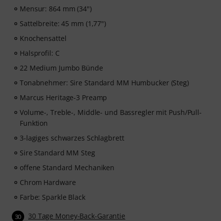
bis zum Fortgeschrittenen. Entdecke strukturierte
Mensur: 864 mm (34")
Lektionen, Play-along-Tracks, Technik-Workouts und
Sattelbreite: 45 mm (1,77")
musikalische Konzepte, die dein Bassspiel auf das
nächste Level heben werden.
Knochensattel
Halsprofil: C
Nachdem deine Bestellung versandt wurde, erhältst du
22 Medium Jumbo Bünde
den Aktivierungscode per E-Mail. Das Abonnement
endet nach Ablauf automatisch.
Tonabnehmer: Sire Standard MM Humbucker (Steg)
Marcus Heritage-3 Preamp
Volume-, Treble-, Middle- und Bassregler mit Push/Pull-
Funktion
3-lagiges schwarzes Schlagbrett
Sire Standard MM Steg
offene Standard Mechaniken
Chrom Hardware
Farbe: Sparkle Black
30 Tage Money-Back-Garantie
30