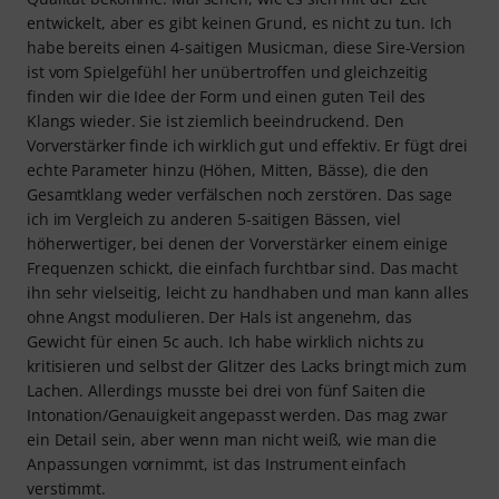
entwickelt, aber es gibt keinen Grund, es nicht zu tun. Ich
habe bereits einen 4-saitigen Musicman, diese Sire-Version
ist vom Spielgefühl her unübertroffen und gleichzeitig
finden wir die Idee der Form und einen guten Teil des
Klangs wieder. Sie ist ziemlich beeindruckend. Den
Vorverstärker finde ich wirklich gut und effektiv. Er fügt drei
echte Parameter hinzu (Höhen, Mitten, Bässe), die den
Gesamtklang weder verfälschen noch zerstören. Das sage
ich im Vergleich zu anderen 5-saitigen Bässen, viel
höherwertiger, bei denen der Vorverstärker einem einige
Frequenzen schickt, die einfach furchtbar sind. Das macht
ihn sehr vielseitig, leicht zu handhaben und man kann alles
ohne Angst modulieren. Der Hals ist angenehm, das
Gewicht für einen 5c auch. Ich habe wirklich nichts zu
kritisieren und selbst der Glitzer des Lacks bringt mich zum
Lachen. Allerdings musste bei drei von fünf Saiten die
Intonation/Genauigkeit angepasst werden. Das mag zwar
ein Detail sein, aber wenn man nicht weiß, wie man die
Anpassungen vornimmt, ist das Instrument einfach
verstimmt.