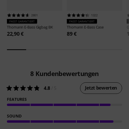
2801
1322
PASST GARANTIERT
PASST GARANTIERT
Thomann
E-Bass Gigbag BK
Thomann
E-Bass Case
G
22,90 €
89 €
8
Kundenbewertungen
Jetzt bewerten
4.8
/ 5
FEATURES
SOUND