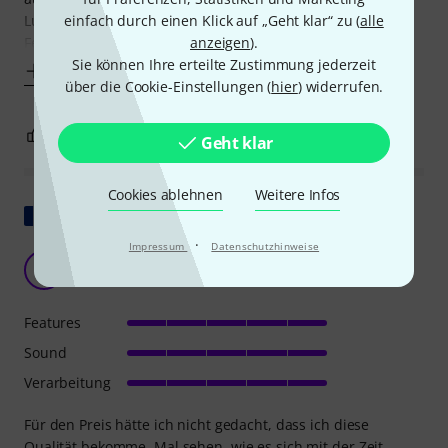
einfach durch einen Klick auf „Geht klar“ zu (
alle
Lust am Bass spielen gepackt hatte, ist der Kauf eines
anzeigen
).
Fender Jazz Bass der Serie Player II nicht allzu
Sie können Ihre erteilte Zustimmung jederzeit
Mehr anzeigen
über die Cookie-Einstellungen (
hier
) widerrufen.
5
0
BEWERTUNG MELDEN
Geht klar
Cookies ablehnen
Weitere Infos
Original zeigen
·
Impressum
Datenschutzhinweise
Überraschend!!
L
LeDab 06.06.2025
Features
Sound
Verarbeitung
Für den Preis hätte ich nicht gedacht, dass ich diese
Qualität bekomme. Mal sehen, wie es sich mit der Zeit