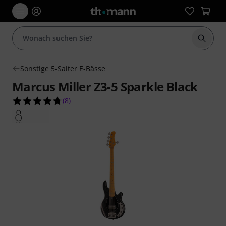
Suche 
Sonstige 5-Saiter E-Bässe
Marcus Miller Z3-5 Sparkle Black
4.8 von 5 Sternen aus 8 Kundenbewertungen
(
8
)