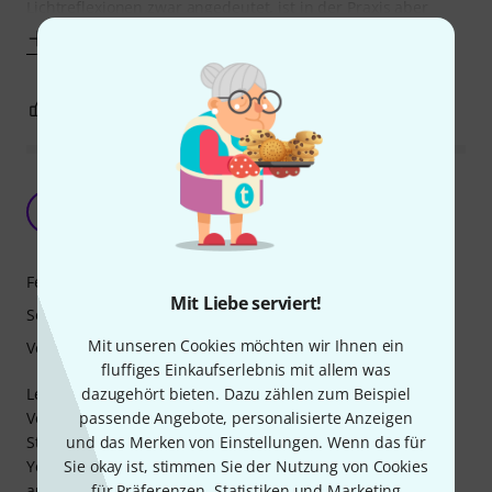
Lichtreflexionen zwar angedeutet, ist in der Praxis aber
Mehr anzeigen
4
0
BEWERTUNG MELDEN
Richtig stark abgeliefert Herr Miller - Stingray by
MM kann sich warm anziehen
P
Phinter93 08.10.2025
Features
Mit Liebe serviert!
Sound
Mit unseren Cookies möchten wir Ihnen ein
Verarbeitung
fluffiges Einkaufserlebnis mit allem was
dazugehört bieten. Dazu zählen zum Beispiel
Leider ging mein alter aktiv OLP Stingray Nachbau kaputt.
passende Angebote, personalisierte Anzeigen
Von Beginn an lag mein Hauptaugenmerk auf der Marke
und das Merken von Einstellungen. Wenn das für
Stingray by MM, sodass ich zwangsläufig über mehrere
Sie okay ist, stimmen Sie der Nutzung von Cookies
Youtube Videos auf die Marke Sire/Marcus Miller
für Präferenzen, Statistiken und Marketing
aufmerksam wurde. Da mich vor kurzem wieder die totale