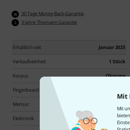
30 Tage Money-Back-Garantie
30
3 Jahre Thomann Garantie
3
Erhältlich seit
Januar 2025
Verkaufseinheit
1 Stück
Korpus
Okoume
Fingerboard
Jatoba
Mit 
Mensur
Longscale
Mit un
biete
Elektronik
Aktiv
Einste
Statis