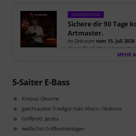
SONDERAKTION
Sichere dir 90 Tage 
Artmaster.
Im Zeitraum
vom 15. Juli 2026
dieses Produktes einen koste
MEHR A
Artmaster-Kurse bietet
– eins
ausgelegt ist, deinen Groove, 
Kreativität zu stärken. ArtMas
und modernes Musizieren. Bitte
5-Saiter E-Bass
sind.
Korpus: Okoume
ArtMaster.com – lerne direkt
der für seinen ganzheitlichen 
geschraubter 5-teiliger Hals: Ahorn / Walnuss
praktischen Übungen bekannt i
Griffbrett: Jatoba
Anfänger bis zum Fortgeschritt
weiße Dot Griffbretteinlagen
Tracks, Technik-Workouts und 