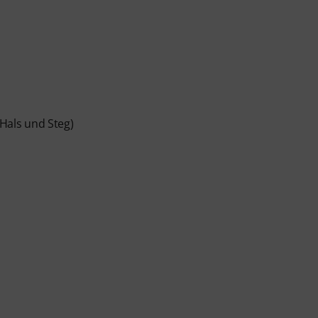
andt wurde, erhältst du den Aktivierungscode per E-
ach Ablauf automatisch.
als und Steg)