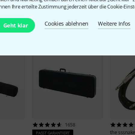
nnen Ihre erteilte Zustimmung jederzeit über die Cookie-Einst
Cookies ablehnen
Weitere Infos
Geht klar
Zubehör & passende Artike
1658
the sssnak
PASST GARANTIERT