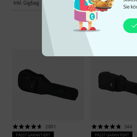
Inkl. Gigbag
Nein
Sie kö
2801
344
PASST GARANTIERT
PASST GARANTIERT