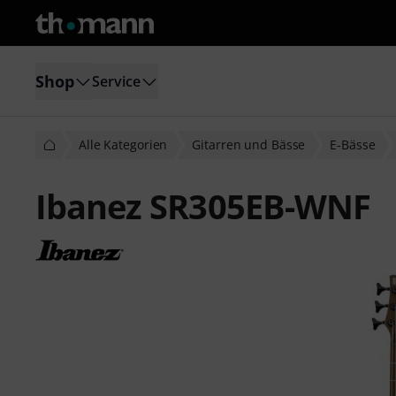
Shop
Service
Alle Kategorien
Gitarren und Bässe
E-Bässe
Ibanez SR305EB-WNF