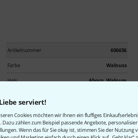
Artikelnummer
606656
Farbe
Walnuss
Hals
Ahorn, Walnuss
Bünde
24
Liebe serviert!
Tonabnehmerbestückung
HH
seren Cookies möchten wir Ihnen ein fluffiges Einkaufserlebn
n. Dazu zählen zum Beispiel passende Angebote, personalisie
Inkl. Koffer
Nein
llungen. Wenn das für Sie okay ist, stimmen Sie der Nutzung 
tiken und Marketing einfach durch einen Klick auf „Geht klar“ z