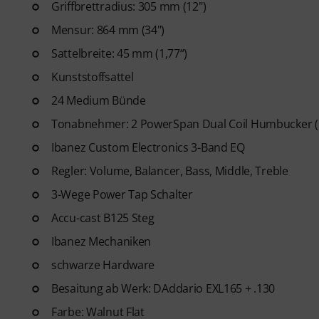
nächste Level heben werden.
Griffbrettradius: 305 mm (12")
Mensur: 864 mm (34")
Nachdem deine Bestellung vers
Sattelbreite: 45 mm (1,77“)
Mail. Das Abonnement endet n
Kunststoffsattel
24 Medium Bünde
Tonabnehmer: 2 PowerSpan Dual Coil Humbucker (H
Ibanez Custom Electronics 3-Band EQ
Regler: Volume, Balancer, Bass, Middle, Treble
3-Wege Power Tap Schalter
Accu-cast B125 Steg
Ibanez Mechaniken
schwarze Hardware
Besaitung ab Werk: DAddario EXL165 + .130
Farbe: Walnut Flat