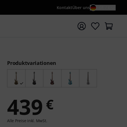
Kontakt
Über uns
DE / €
e mit Suchwort {searchTerm} starten
Produktvariationen
439
€
Alle Preise inkl. MwSt.