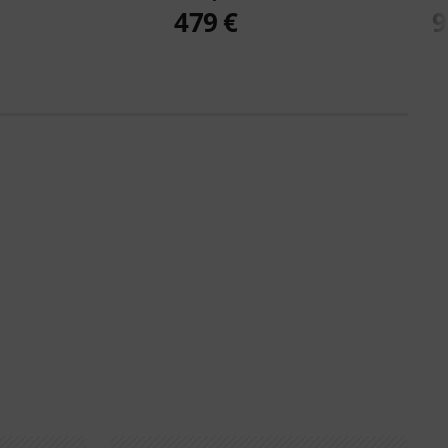
479 €
9