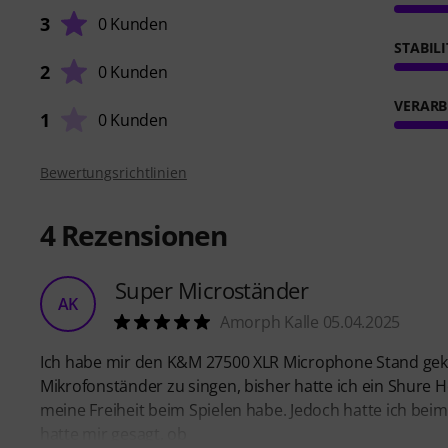
3
0 Kunden
STABIL
2
0 Kunden
VERARB
1
0 Kunden
Bewertungsrichtlinien
4
Rezensionen
Super Microständer
AK
Amorph Kalle 05.04.2025
Ich habe mir den K&M 27500 XLR Microphone Stand gekauf
Mikrofonständer zu singen, bisher hatte ich ein Shure H
meine Freiheit beim Spielen habe. Jedoch hatte ich bei
hatte mir gesagt, ob