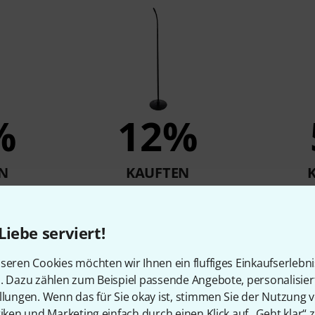
%
12%
N
KAUFTEN
lack
Gravity MS 23 XLR B
Microphone Stand
64 €
Liebe serviert!
seren Cookies möchten wir Ihnen ein fluffiges Einkaufserlebn
n. Dazu zählen zum Beispiel passende Angebote, personalisie
Vergleichen
llungen. Wenn das für Sie okay ist, stimmen Sie der Nutzung 
tiken und Marketing einfach durch einen Klick auf „Geht klar“ z