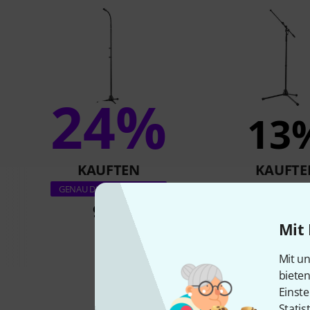
24%
13
KAUFTEN
KAUFTE
K&M 210/9 B
GENAU DIESES PRODUKT
98 €
55 €
Mit 
Mit un
biete
Einste
Statis