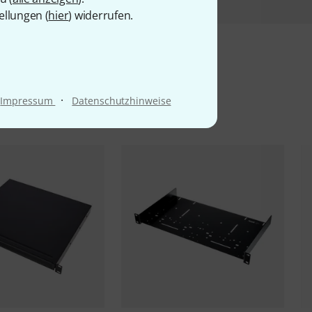
ellungen (
hier
) widerrufen.
l
·
Impressum
Datenschutzhinweise