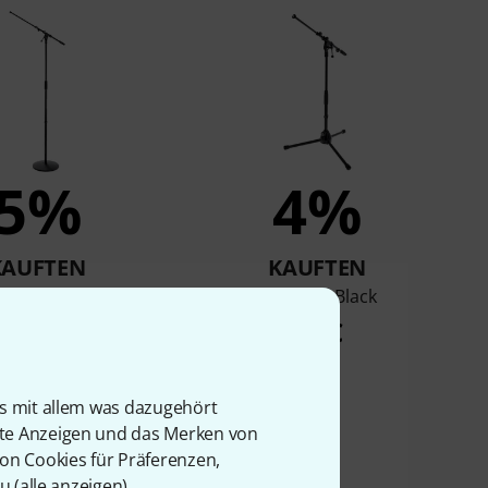
5%
4%
KAUFTEN
KAUFTEN
K&M 26145
K&M 259 Black
78 €
58 €
is mit allem was dazugehört
rte Anzeigen und das Merken von
von Cookies für Präferenzen,
u (
alle anzeigen
).