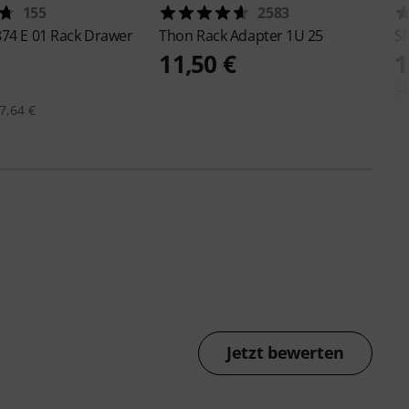
155
2583
874 E 01 Rack Drawer
Thon
Rack Adapter 1U 25
S
11,50 €
1
-
7,64 €
Jetzt bewerten