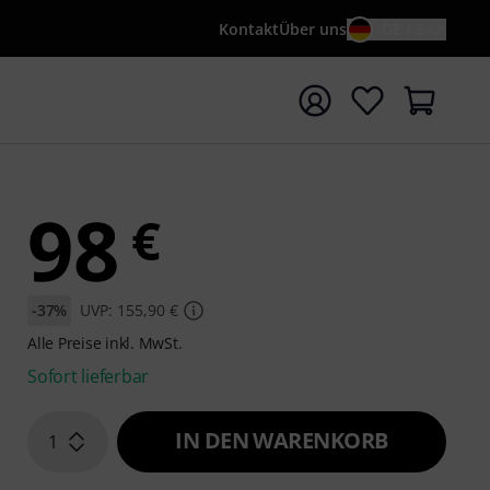
Kontakt
Über uns
DE / €
e mit Suchwort {searchTerm} starten
98
€
-37%
UVP: 155,90 €
Alle Preise inkl. MwSt.
Sofort lieferbar
IN DEN WARENKORB
1