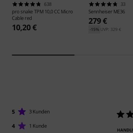
638
33
pro snake
TPM 10,0 CC Micro
Sennheiser
ME36
Cable red
279 €
10,20 €
-15%
UVP: 329 €
5
3 Kunden
4
1 Kunde
HANDL