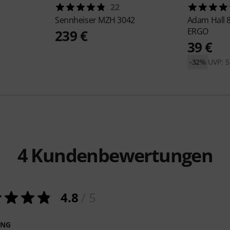
22
Sennheiser
MZH 3042
Adam Hall
ERGO
239 €
39 €
-32%
UVP: 5
4
Kundenbewertungen
4.8
/ 5
ING