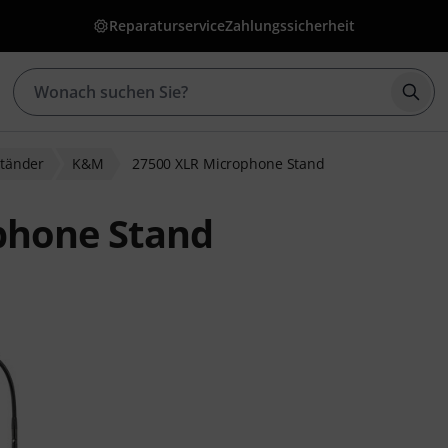
Reparaturservice
Zahlungssicherheit
Such
ständer
K&M
27500 XLR Microphone Stand
phone Stand
wertungen