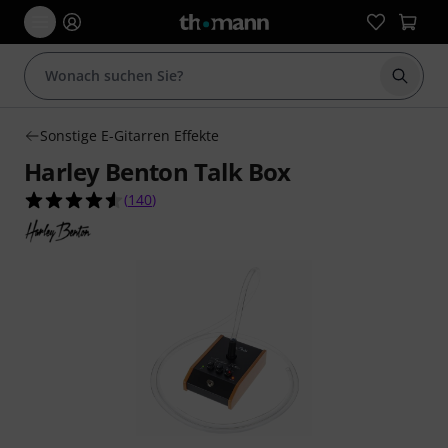
Suche 
Sonstige E-Gitarren Effekte
Harley Benton Talk Box
4.5 von 5 Sternen aus 140 Kundenbewertungen
(
140
)