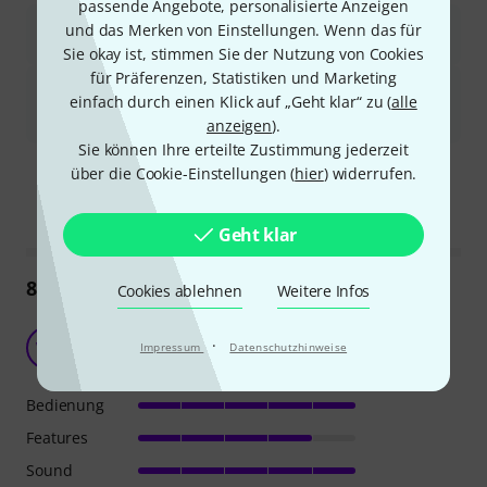
passende Angebote, personalisierte Anzeigen
Die mitgelieferte Tube kann steif sein und einen chemischen
und das Merken von Einstellungen. Wenn das für
Geschmack haben.
Sie okay ist, stimmen Sie der Nutzung von Cookies
für Präferenzen, Statistiken und Marketing
Einige Benutzer berichteten von Rauschen oder Verzerrungen,
einfach durch einen Klick auf „Geht klar“ zu (
alle
insbesondere bei höheren Verstärkungs- oder
Lautstärkeeinstellungen.
anzeigen
).
Sie können Ihre erteilte Zustimmung jederzeit
Ist diese Zusammenfassung hilfreich?
über die Cookie-Einstellungen (
hier
) widerrufen.
Markieren Sie diese Zusammenfassung
Markieren Sie diese Zusammen
Geht klar
89
Rezensionen
Cookies ablehnen
Weitere Infos
Bequem anzuschließende Talkbox
·
WG
Impressum
Datenschutzhinweise
Walter G. 12.02.2022
Bedienung
Features
Sound