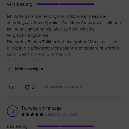
Verarbeitung
Ich hatte bereits eine Original-Talkbox von Helix, die
allerdings an einen Speaker-Out eines Amps anzuschließen
ist. Relativ umständlich, aber so habe ich eine
Vergleichsmöglichkeit.
DIe Harley Benton Talkbox hat den großen Virteil, dass sie
direkt in die Effektkette der Bodentreter eingereiht werden
kann, weil ein Preamp verbaut ist.
Zusätzlich wurden 3
Mehr anzeigen
4
2
BEWERTUNG MELDEN
Tut was ich ihr sage
B
Basko 05.07.2021
Bedienung