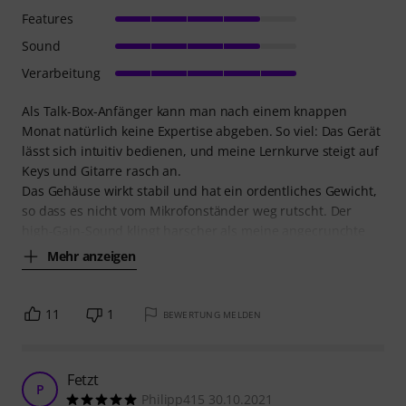
Features
Sound
Verarbeitung
Als Talk-Box-Anfänger kann man nach einem knappen
Monat natürlich keine Expertise abgeben. So viel: Das Gerät
lässt sich intuitiv bedienen, und meine Lernkurve steigt auf
Keys und Gitarre rasch an.
Das Gehäuse wirkt stabil und hat ein ordentliches Gewicht,
so dass es nicht vom Mikrofonständer weg rutscht. Der
high-Gain-Sound klingt harscher als meine angecrunchte
Mehr anzeigen
11
1
BEWERTUNG MELDEN
Fetzt
P
Philipp415 30.10.2021