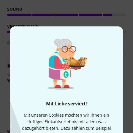
SOUND
VERARBEITUNG
Bewertungsrichtlinien
Kundenrezensionen im Überblick
Aus echten Käuferbewertungen, zusammengefasst durch KI
Was Käufern gefiel:
Die Talkbox bietet ein ausgezeichnetes Preis-Leistungs-
Verhältnis.
Mit Liebe serviert!
Es ist robust gebaut und einfach zu bedienen.
Mit unseren Cookies möchten wir Ihnen ein
Es erzeugt einen kraftvollen und authentischen Talkbox-Sound.
fluffiges Einkaufserlebnis mit allem was
dazugehört bieten. Dazu zählen zum Beispiel
Was Sie außerdem wissen sollten: