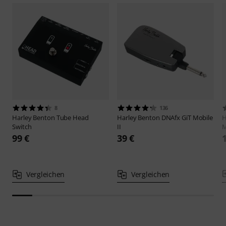
8
136
Harley Benton
Tube Head
Harley Benton
DNAfx GiT Mobile
H
Switch
II
M
99 €
39 €
Vergleichen
Vergleichen