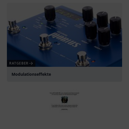
abspielen
RATGEBER
Modulationseffekte