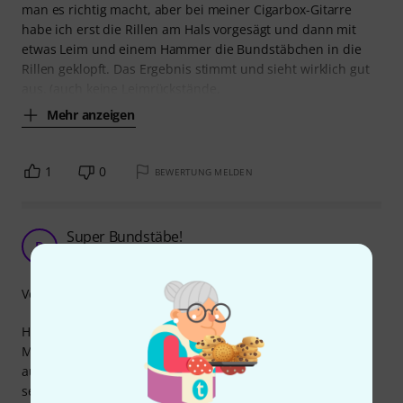
man es richtig macht, aber bei meiner Cigarbox-Gitarre
habe ich erst die Rillen am Hals vorgesägt und dann mit
etwas Leim und einem Hammer die Bundstäbchen in die
Rillen geklopft. Das Ergebnis stimmt und sieht wirklich gut
aus. (auch keine Leimrückstände,
Mehr anzeigen
1
0
BEWERTUNG MELDEN
Super Bundstäbe!
D
DajaKie 04.01.2023
Verarbeitung
Habe die Bundstäbe für meinen 4-saitigen Dulcimer Stick
Marke "Eigenbau" gekauft. Ich wollte nicht viel Geld
ausgeben (fals das Projekt scheitert), da es mein erster
selbstgebauter Stick ist. Und der Preis ist unschlagbar für