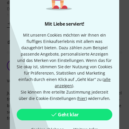
die Qualität die man bekommt!
Die Stäbchen sind leicht gebogen (für E-Gitarre) und ich
habe das Griffbrett einfach etwas gundgeschliffen
Mehr anzeigen
Mit Liebe serviert!
Mit unseren Cookies möchten wir Ihnen ein
fluffiges Einkaufserlebnis mit allem was
0
0
BEWERTUNG MELDEN
dazugehört bieten. Dazu zählen zum Beispiel
passende Angebote, personalisierte Anzeigen
und das Merken von Einstellungen. Wenn das für
Great and affordable
AG
Sie okay ist, stimmen Sie der Nutzung von Cookies
Alexis Guitars 09.08.2021
für Präferenzen, Statistiken und Marketing
einfach durch einen Klick auf „Geht klar“ zu (
alle
Verarbeitung
anzeigen
).
Sie können Ihre erteilte Zustimmung jederzeit
Just re-fretted a guitar with the harley benton stainless steel
über die Cookie-Einstellungen (
hier
) widerrufen.
fret wire and really happy with the results. Pre-cut and pre-
bent, it made installation easy. One thing to point out: make
sure you have the tools to work with stainless steel. These
Geht klar
frets are so much tougher than ordinary nickel frets.