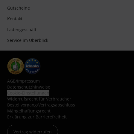
Gutscheine
Kontakt
Ladengeschäft
Service im Überblick
AGB
/
Impressum
Datenschutzhinweise
Cookie-Einstellungen
Widerrufsrecht für Verbraucher
Bestellvorgang/Vertragsabschluss
Mängelhaftungsrecht
Erklärung zur Barrierefreiheit
Vertrag widerrufen