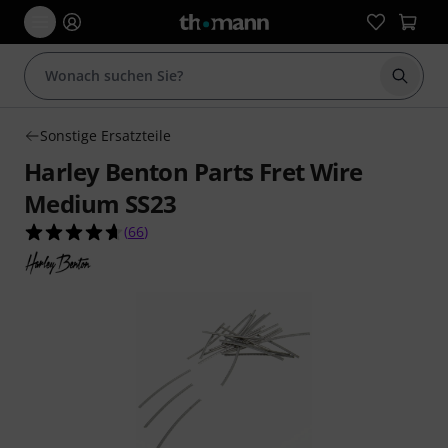
Suche 
Sonstige Ersatzteile
Harley Benton Parts Fret Wire
Medium SS23
4.7 von 5 Sternen aus 66 Kundenbewertungen
(
66
)