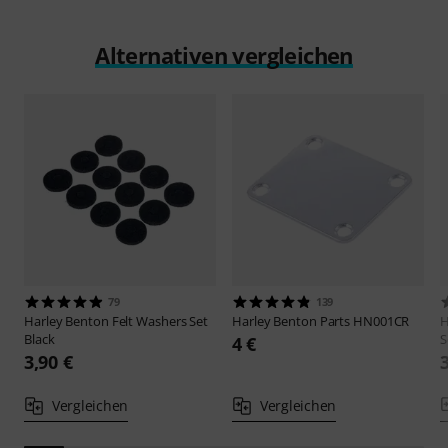
Alternativen vergleichen
79
139
Harley Benton
Felt Washers Set
Harley Benton
Parts HN001CR
H
Black
S
4 €
3,90 €
Vergleichen
Vergleichen