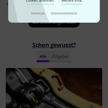
Cookies ablehnen
Weitere Infos
2
0
BEWERTUNG MELDEN
·
Impressum
Datenschutzhinweise
Alle Bewertungen lesen
Schon gewusst?
Alle
Ratgeber