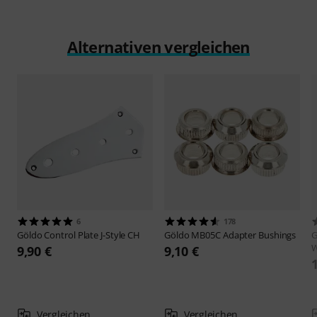
Alternativen vergleichen
6
178
Göldo
Control Plate J-Style CH
Göldo
MB05C Adapter Bushings
G
9,90 €
9,10 €
Vergleichen
Vergleichen