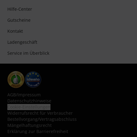
Hilfe-Center
Gutscheine
Kontakt
Ladengeschäft
Service im Überblick
AGB
/
Impressum
Datenschutzhinweise
Cookie-Einstellungen
Widerrufsrecht für Verbraucher
Bestellvorgang/Vertragsabschluss
Mängelhaftungsrecht
Erklärung zur Barrierefreiheit