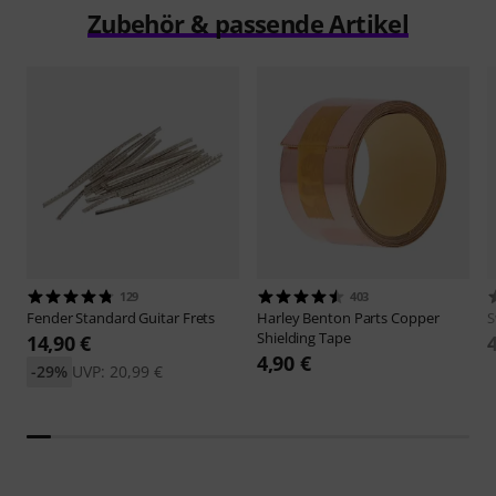
Zubehör & passende Artikel
129
403
Fender
Standard Guitar Frets
Harley Benton
Parts Copper
S
Shielding Tape
14,90 €
4,90 €
-29%
UVP: 20,99 €