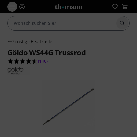
Suche 
Sonstige Ersatzteile
Göldo WS44G Trussrod
4.6 von 5 Sternen aus 140 Kundenbewertungen
(
140
)