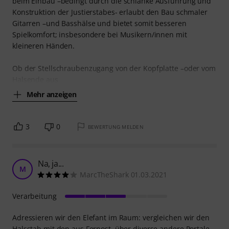
beim Einbau –bedingt durch die schlanke Ausführung und
Konstruktion der Justierstabes- erlaubt den Bau schmaler
Gitarren –und Basshälse und bietet somit besseren
Spielkomfort; insbesondere bei Musikern/innen mit
kleineren Händen.
Ob der Stellschraubenzugang von der Kopfplatte –oder vom
Halsende aus
Mehr anzeigen
3
0
BEWERTUNG MELDEN
Na, ja...
M
MarcTheShark 01.03.2021
Verarbeitung
Adressieren wir den Elefant im Raum: vergleichen wir den
Halsstab mit den aus Fernost, über diverse andere Portale.