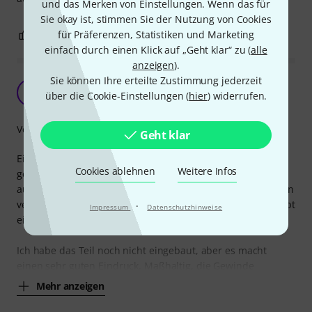
und das Merken von Einstellungen. Wenn das für
Sie okay ist, stimmen Sie der Nutzung von Cookies
für Präferenzen, Statistiken und Marketing
0
0
BEWERTUNG MELDEN
einfach durch einen Klick auf „Geht klar“ zu (
alle
anzeigen
).
Sie können Ihre erteilte Zustimmung jederzeit
Gute Qualität
M
über die Cookie-Einstellungen (
hier
) widerrufen.
mariobl 17.06.2018
Verarbeitung
Geht klar
Eigentlich hatte ich einen Trussrod für einen Ukulelenhals
Cookies ablehnen
Weitere Infos
gesucht, aber so etwas ist anscheinend weltweit nicht
aufzutreiben. Es sei denn, man schlachtet eine der wenigen
verfügbaren Stahlsaiten-Ukulelen aus (sofern die überhaupt
·
Impressum
Datenschutzhinweise
einen Trussrod haben).
Ich habe das Teil noch nicht eingebaut, aber es macht
einen sehr guten Eindruck. Maßhaltig, die Gewinde
Mehr anzeigen