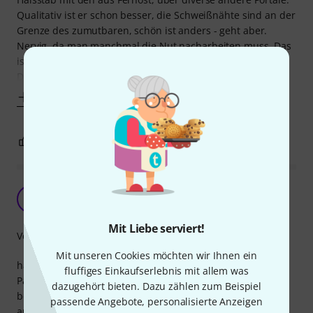
Qualitativ ist er schon besser, die Schweißnähte sind an der
Grenze des zumutbaren, schön ist anders - geht aber.
Nervig, da man manchmal die Nut nacharbeiten muss. Das
ist bei den Chinaprügeln ähnlich, etwas unsauberer noch.
Die Funktion... mei,
Mehr anzeigen
1
0
BEWERTUNG MELDEN
Passt perfekt
P
Philerill 09.02.2026
Mit Liebe serviert!
Verarbeitung
Mit unseren Cookies möchten wir Ihnen ein
hält auch meine selbst gebaute aus "Brenn- &
fluffiges Einkaufserlebnis mit allem was
Pallettenholz" gerade!
dazugehört bieten. Dazu zählen zum Beispiel
beim Einbau lieber anfangs zu knapp fräsen oder
passende Angebote, personalisierte Anzeigen
ausarbeiten um den perfekten Sitz zu erlangen!