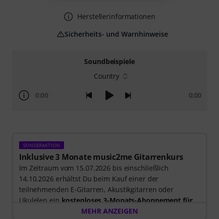
Herstellerinformationen
Sicherheits- und Warnhinweise
Soundbeispiele
Country
0:00
0:00
SONDERAKTION
Inklusive 3 Monate music2me Gitarrenkurs
Im Zeitraum vom 15.07.2026 bis einschließlich
14.10.2026 erhältst Du beim Kauf einer der
teilnehmenden E-Gitarren, Akustikgitarren oder
Ukulelen ein
kostenloses 3-Monats-Abonnement für
einen Onlinekurs von music2me im Wert von EUR
MEHR ANZEIGEN