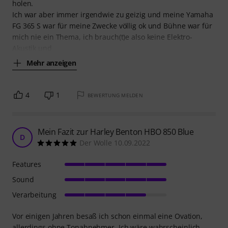
holen.
Ich war aber immer irgendwie zu geizig und meine Yamaha
FG 365 S war für meine Zwecke völlig ok und Bühne war für
mich nie ein Thema, ich brauch(t)e also keine Elektro-
Akustik und
Mehr anzeigen
4
1
BEWERTUNG MELDEN
Mein Fazit zur Harley Benton HBO 850 Blue
D
Der Wolle 10.09.2022
Features
Sound
Verarbeitung
Vor einigen Jahren besaß ich schon einmal eine Ovation,
allerdings ohne Tonabnehmer. Ich wäre wahrscheinlich