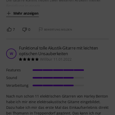
Die Gitarre kommt neben zwei weiteren Artikeln meiner
Bestellung in einem
Mehr anzeigen
7
0
BEWERTUNG MELDEN
Funktional tolle Akustik-Gitarre mit leichten
optischen Unsauberkeiten
W
Willbur 11.01.2022
Features
Sound
Verarbeitung
Nach nun schon 11 elektrischen Gitarren von Harley Benton
habe ich mir eine elektroakustische Gitarre eingebildet.
Dazu habe ich mir das erste Mal das Einkaufserlebnis direkt
bei Thomann in Treppendorf gegönnt. Das kann ich nur