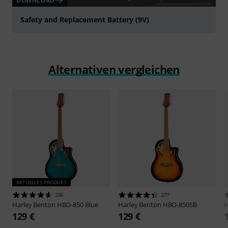
DOWNLOAD
Safety and Replacement Battery (9V)
Alternativen vergleichen
AKTUELLES PRODUKT
286
277
Harley Benton
HBO-850 Blue
Harley Benton
HBO-850SB
H
129 €
129 €