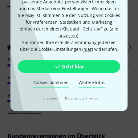
passende Angebote, personalisierte Anzeigen
und das Merken von Einstellungen. Wenn das für
Sie okay ist, stimmen Sie der Nutzung von Cookies
für Präferenzen, Statistiken und Marketing
einfach durch einen Klick auf „Geht klar“ zu (
alle
286
Kundenbewertungen
anzeigen
).
Sie können Ihre erteilte Zustimmung jederzeit
Jetzt bewerten
4.5
/ 5
über die Cookie-Einstellungen (
hier
) widerrufen.
FEATURES
Geht klar
SOUND
Cookies ablehnen
Weitere Infos
VERARBEITUNG
·
Impressum
Datenschutzhinweise
Bewertungsrichtlinien
Kundenrezensionen im Überblick