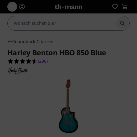
Suche 
Roundback Gitarren
Harley Benton HBO 850 Blue
4.5 von 5 Sternen aus 286 Kundenbewertungen
(
286
)