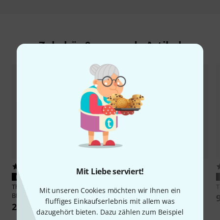
Zubehör & passende Artikel
6078
762
Mit Liebe serviert!
PASST GARANTIERT
PASST GARANTIERT
Thomann
Acoustic-Steel Gigbag
Thomann
9V 6LR
Mit unseren Cookies möchten wir Ihnen ein
BK
1,90 €
fluffiges Einkaufserlebnis mit allem was
24,90 €
dazugehört bieten. Dazu zählen zum Beispiel