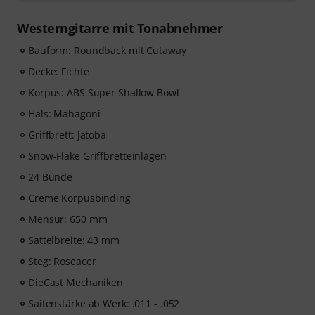
57,00
. Nach dem Versand deiner Bestellung bekommst
du den Freischaltcode automatisch per E-Mail
Westerngitarre mit Tonabnehmer
zugesendet. Das music2me Abo endet nach Ablauf
automatisch.
Bauform: Roundback mit Cutaway
Music2Me, dein Online-Lernportal für Musik mit einem
Decke: Fichte
pädagogischen Konzept von studierten Musiklehrern.
Korpus: ABS Super Shallow Bowl
Ausgezeichnet mit dem deutschen Bildungs-Award
2025/2026 in der Kategorie “E-Learning
Hals: Mahagoni
Instrumentalunterricht”! Mit über 400 Gitarren
Griffbrett: Jatoba
Videolektionen für Anfänger und Fortgeschrittene – von
Snow-Flake Griffbretteinlagen
Pop, Rock und Blues bis Metal und mehr. Mit
persönlichem Support per Chat, Noten zum
24 Bünde
Ausdrucken sowie intelligentem Videoplayer mit
Creme Korpusbinding
Übungsfunktion, Zeitlupe und weitere Features.
Mensur: 650 mm
Sattelbreite: 43 mm
Steg: Roseacer
DieCast Mechaniken
Saitenstärke ab Werk: .011 - .052