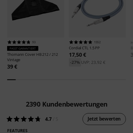
93
1552
H
Cordial
CTL 1.5 PP
B
PASST GARANTIERT
17,50 €
Thomann
Cover HB 212 / 212
Vintage
-27%
UVP: 23,92 €
39 €
2390
Kundenbewertungen
Jetzt bewerten
4.7
/ 5
FEATURES