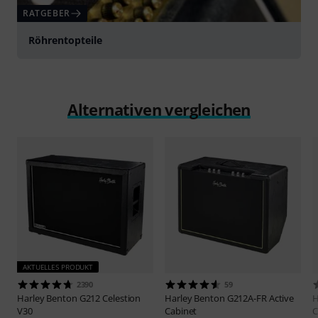
RATGEBER
Röhrentopteile
Alternativen vergleichen
AKTUELLES PRODUKT
2390
59
Harley Benton
G212 Celestion
Harley Benton
G212A-FR Active
H
V30
Cabinet
C