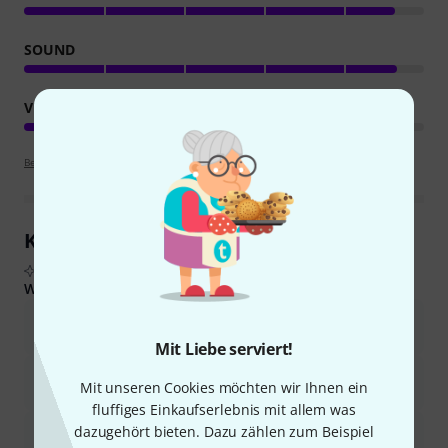
SOUND
VERARBEITUNG
Bewertungsrichtlinien
Kundenrezensionen im Überblick
Aus echten Käuferbewertungen, zusammengefasst durch KI
Was Käufern gefiel:
Ausgezeichnetes Preis-Leistungs-Verhältnis, oft günstiger als die
Lautsprecher allein.
Mit Liebe serviert!
Ausgestattet mit hochwertigen Celestion V30-Lautsprechern, die
Mit unseren Cookies möchten wir Ihnen ein
für hervorragenden Klang und Lautstärke sorgen.
fluffiges Einkaufserlebnis mit allem was
dazugehört bieten. Dazu zählen zum Beispiel
Langlebige und robuste Konstruktion, die auch nach vielen
Jahren des Gebrauchs gut hält.