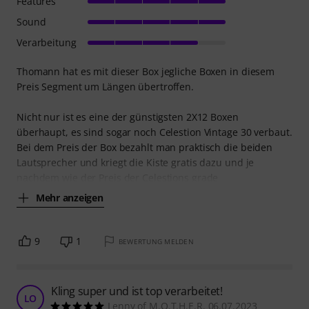
Features
Sound
Verarbeitung
Thomann hat es mit dieser Box jegliche Boxen in diesem
Preis Segment um Längen übertroffen.
Nicht nur ist es eine der günstigsten 2X12 Boxen
überhaupt, es sind sogar noch Celestion Vintage 30 verbaut.
Bei dem Preis der Box bezahlt man praktisch die beiden
Lautsprecher und kriegt die Kiste gratis dazu und je
nachdem wie der Preis der Celestions grade
Mehr anzeigen
9
1
BEWERTUNG MELDEN
Kling super und ist top verarbeitet!
LO
Lenny of M.O.T.H.E.R. 06.07.2023