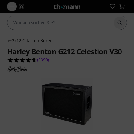
Suche 
2x12 Gitarren Boxen
Harley Benton G212 Celestion V30
4.7 von 5 Sternen aus 2390 Kundenbewertunge
(
2390
)