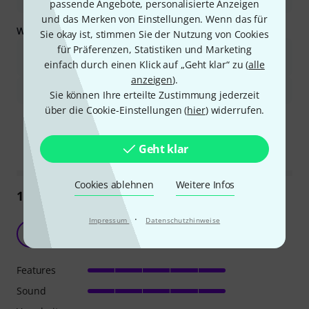
passende Angebote, personalisierte Anzeigen
und das Merken von Einstellungen. Wenn das für
Was Sie außerdem wissen sollten:
Sie okay ist, stimmen Sie der Nutzung von Cookies
für Präferenzen, Statistiken und Marketing
Der Tolex-Bezug kann dünn sein oder kleinere Mängel wie
Luftblasen oder unebene Ecken aufweisen.
einfach durch einen Klick auf „Geht klar“ zu (
alle
anzeigen
).
Enthält keine Rollen, was den Transport erschweren kann.
Sie können Ihre erteilte Zustimmung jederzeit
über die Cookie-Einstellungen (
hier
) widerrufen.
Ist diese Zusammenfassung hilfreich?
Markieren Sie diese Zusammenfassung
Markieren Sie diese Zusammen
Geht klar
Cookies ablehnen
Weitere Infos
1502
Rezensionen
·
Impressum
Datenschutzhinweise
Schlicht und Schön :)
F
Frankenstein 03.09.2021
Features
Sound