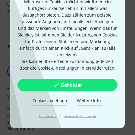
Mit unseren Cookies möchten wir Ihnen ein
verbogen, sodass die Schraube neben den Ständer drückt.
fluffiges Einkaufserlebnis mit allem was
Topp: Thomann's haben mir einen Ersatz gratis geliefert,
dazugehört bieten. Dazu zählen zum Beispiel
aber der ist auch nicht besser ? wie
passende Angebote, personalisierte Anzeigen
Mehr anzeigen
und das Merken von Einstellungen. Wenn das für
Sie okay ist, stimmen Sie der Nutzung von Cookies
für Präferenzen, Statistiken und Marketing
0
0
BEWERTUNG MELDEN
einfach durch einen Klick auf „Geht klar“ zu (
alle
anzeigen
).
Sie können Ihre erteilte Zustimmung jederzeit
Tut, was es soll...
über die Cookie-Einstellungen (
hier
) widerrufen.
JD
Jäcky Diamond 22.03.2021
Geht klar
Stabilität
Verarbeitung
Cookies ablehnen
Weitere Infos
Natürlich schade, dass bei jeder iPad Generation auch ein
neuer Holder angeschafft werden muss ... aber hier hält
·
Impressum
Datenschutzhinweise
sich die Investition im rahemn und das Teil tut, was es soll.
Bin zufrieden !