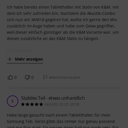
Ich habe bereits einen Tablethalter mit Stativ von K&M, mit
dem ich sehr zufrieden bin. Nachdem die Akustik-Combo
sich nun ein XAIR18 gegönnt hat, wollte ich gerne den Mix
zusätzlich im Auge haben und habe zum Gewa gegriffen,
weil dieser einfach günstiger als die K&M Variante war, um
diesen zusätzliche an das K&M Stativ zu hängen.
Die Stabilität
Mehr anzeigen
0
0
BEWERTUNG MELDEN
Stabiles Teil - etwas unhandlich
S
sens33 25.01.2018
Habe lange gesucht nach einem Tabletthalter für mein
Samsung Tab. Sonst gibts das immer nur genau passend
und nur fürs ipad. Da passen dann halt nur ipads rein. Für