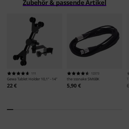
Zubehör & passende Artikel
111
12373
Gewa
Tablet Holder 10,1" - 14"
the sssnake
SM6BK
22 €
5,90 €