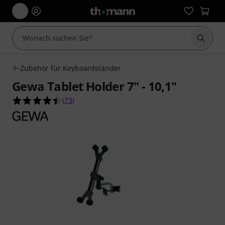
Suche 
Zubehör für Keyboardständer
Gewa Tablet Holder 7" - 10,1"
4.5 von 5 Sternen aus 73 Kundenbewertungen
(
73
)