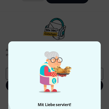
Thomann Newsletter
Abonniere den Thomann Newsletter und gewinne mit
etwas Glück einen von
50 Gutscheinen
über jeweils
50€
!
Inspirierende Beiträge
Deals
Thomann Insights
E-Mail-Adresse
*
Jetzt anmelden
Mit Klick auf „Jetzt anmelden“ stimmen Sie dem Erhalt von E-Mail-
Werbung und einer Messung des E-Mail-Nutzungsverhaltens zu. Die
Mit Liebe serviert!
Abmeldung ist jederzeit möglich. Weitere Informationen finden Sie in
unseren
Datenschutzhinweisen
.