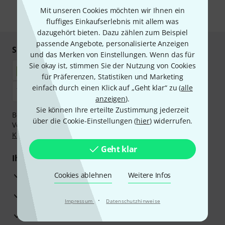
Mit unseren Cookies möchten wir Ihnen ein
* Pflichtfeld
fluffiges Einkaufserlebnis mit allem was
dazugehört bieten. Dazu zählen zum Beispiel
passende Angebote, personalisierte Anzeigen
Sicher einkaufen & bezahlen
und das Merken von Einstellungen. Wenn das für
Sie okay ist, stimmen Sie der Nutzung von Cookies
für Präferenzen, Statistiken und Marketing
einfach durch einen Klick auf „Geht klar“ zu (
alle
anzeigen
).
Sie können Ihre erteilte Zustimmung jederzeit
Bezahlen Sie vertraulich und sicher per Nachnahme,
über die Cookie-Einstellungen (
hier
) widerrufen.
Vorkasse, PayPal, Amazon Pay,
Klarna Sofort bezahlen
,
Klarna Ratenzahlung
oder Kreditkarte.
Geht klar
Ihre Vorteile
3 Jahre Thomann Garantie
Cookies ablehnen
Weitere Infos
30 Tage Money-Back-Garantie
·
Impressum
Datenschutzhinweise
Reparaturservice