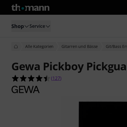
Shop
Service
Alle Kategorien
Gitarren und Bässe
Git/Bass Er
Gewa Pickboy Pickgua
4.5 von 5 Sternen aus 127 Kunden
(
127
)