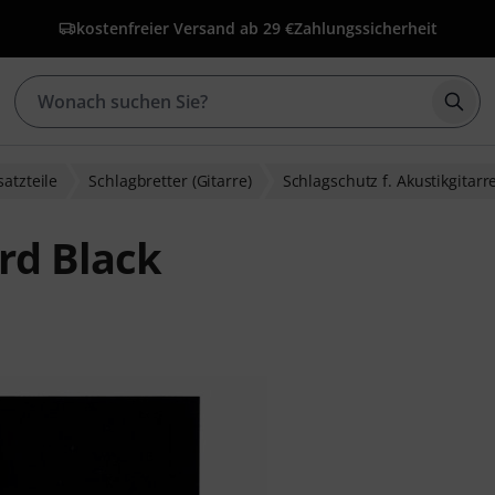
kostenfreier Versand ab 29 €
Zahlungssicherheit
Such
satzteile
Schlagbretter (Gitarre)
Schlagschutz f. Akustikgitarr
rd Black
bewertungen