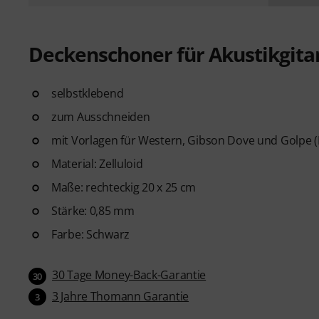
Deckenschoner für Akustikgita
selbstklebend
zum Ausschneiden
mit Vorlagen für Western, Gibson Dove und Golpe 
Material: Zelluloid
Maße: rechteckig 20 x 25 cm
Stärke: 0,85 mm
Farbe: Schwarz
30 Tage Money-Back-Garantie
30
3 Jahre Thomann Garantie
3