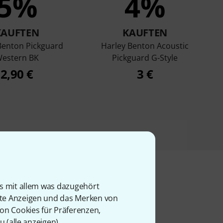
5%
4%
KAUFTEN
KAUFTEN
Benton Pickguard
Harley Benton Acoustic
estern BK
Pickguard G-Style
2,90 €
3 €
is mit allem was dazugehört
rte Anzeigen und das Merken von
l
von Cookies für Präferenzen,
u (
alle anzeigen
).