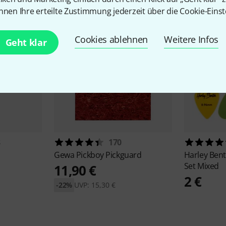
nnen Ihre erteilte Zustimmung jederzeit über die Cookie-Einst
Cookies ablehnen
Weitere Infos
Geht klar
8
170
Gewa
Pickboy Pickguard
Harley Ben
Set Mixed
11,90 €
2 €
-22%
UVP: 15,30 €