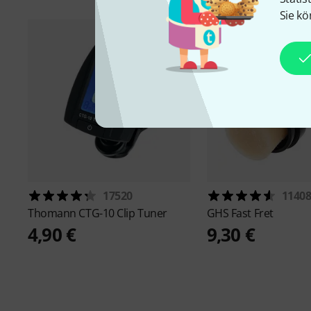
Sie kö
17520
1140
Thomann
CTG-10 Clip Tuner
GHS
Fast Fret
4,90 €
9,30 €