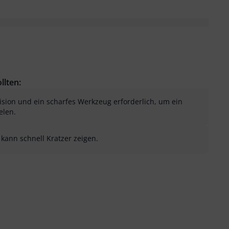
llten:
sion und ein scharfes Werkzeug erforderlich, um ein
elen.
kann schnell Kratzer zeigen.
sung als hilfreich
menfassung als nicht hilfreich