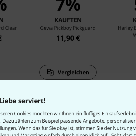
%
7%
N
KAUFTEN
rd Clear
Gewa Pickboy Pickguard
Harley 
W
€
11,90 €
Vergleichen
Liebe serviert!
seren Cookies möchten wir Ihnen ein fluffiges Einkaufserlebn
n. Dazu zählen zum Beispiel passende Angebote, personalisie
Zubehör & passende Artike
llungen. Wenn das für Sie okay ist, stimmen Sie der Nutzung 
tiken und Marketing einfach durch einen Klick auf „Geht klar“ z