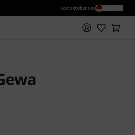
Kontakt
Über uns
DE / €
e mit Suchwort {searchTerm} starten
 Gewa