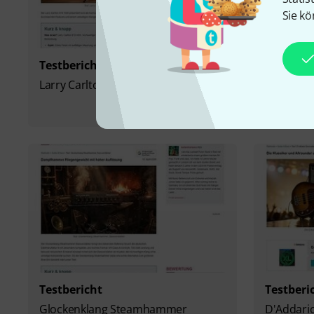
Sie kö
Testbericht
Testberi
Larry Carlton S10 HSS
Yamaha Pa
PACP12 
Testbericht
Testberi
Glockenklang Steamhammer
D'Addario