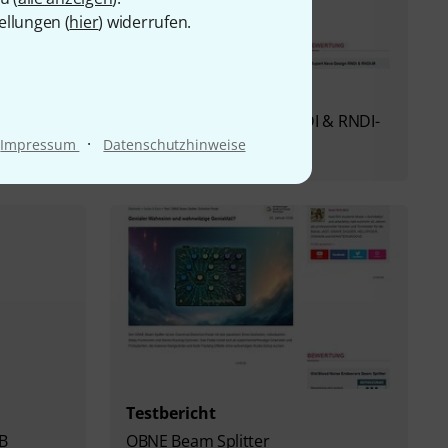
ellungen (
hier
) widerrufen.
Testbericht
Rupert Neve Designs RNDI & RNDI-
·
M
Impressum
Datenschutzhinweise
Testbericht
SB
OBNE Beam Splitter