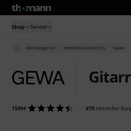
Shop
Service
Alle Kategorien
Herstellerübersicht G
Gewa
Gitar
15494
#70
Hersteller-Ran