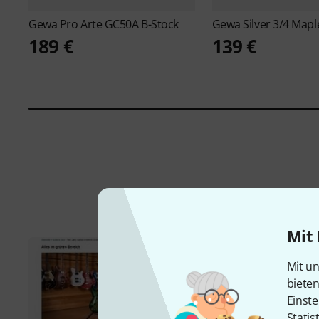
Gewa
Pro Arte GC50A B-Stock
Gewa
Silver 3/4 Mapl
189 €
139 €
Mit 
Mit un
biete
Einste
Statis