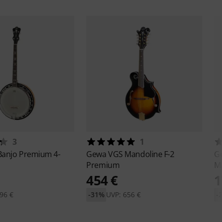
3
1
Banjo Premium 4-
Gewa
VGS Mandoline F-2
G
Premium
M
454 €
1
96 €
-31%
UVP: 656 €
-