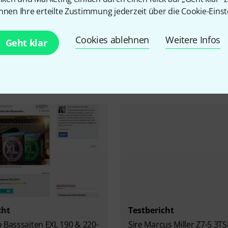
nnen Ihre erteilte Zustimmung jederzeit über die Cookie-Einst
Cookies ablehnen
Weitere Infos
Geht klar
cht
Testbericht
cifica Professional
Zoom MS-50G+
& PACP12M
cht
Testbericht
 Basssaiten EXL 190 & 220-
Sire Marcus Miller Z7-5 3T