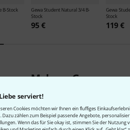
e B-Stock
Gewa
Student Natural 3/4 B-
Gewa
Stude
Stock
Stock
95 €
119 €
Mehr zu Gewa
Liebe serviert!
seren Cookies möchten wir Ihnen ein fluffiges Einkaufserlebn
n. Dazu zählen zum Beispiel passende Angebote, personalisie
llungen. Wenn das für Sie okay ist, stimmen Sie der Nutzung 
tiken und Marketing einfach durch einen Klick auf „Geht klar“ z