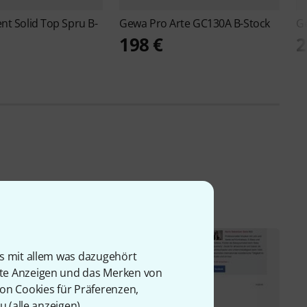
nt Solid Top Spru B-
Gewa
Pro Arte GC130A B-Stock
G
198 €
2
is mit allem was dazugehört
rte Anzeigen und das Merken von
von Cookies für Präferenzen,
u (
alle anzeigen
).