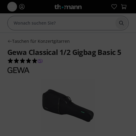
Suche 
Taschen für Konzertgitarren
Gewa Classical 1/2 Gigbag Basic 5
5.0 von 5 Sternen aus 5 Kundenbewertungen
(
5
)