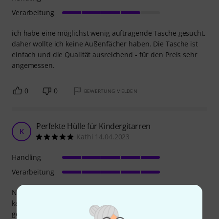
Verarbeitung
ich habe eine möglichst wenig auftragende Tasche gesucht,
daher wollte ich keine Außenfächer haben. Die Tasche ist
einfach und die Qualität ausreichend - für den Preis sehr
angemessen.
0
0
BEWERTUNG MELDEN
Perfekte Hülle für Kindergitarren
K
Kathi 14.04.2023
Handling
Verarbeitung
Nachdem wir die Gitarrenhülle nun schon 7 Jahre besitzen
kann ich sagen: sie tut was sie soll. Sie ist nicht zu knapp
geschnitten, so dass auch Kinderhände das Instrument