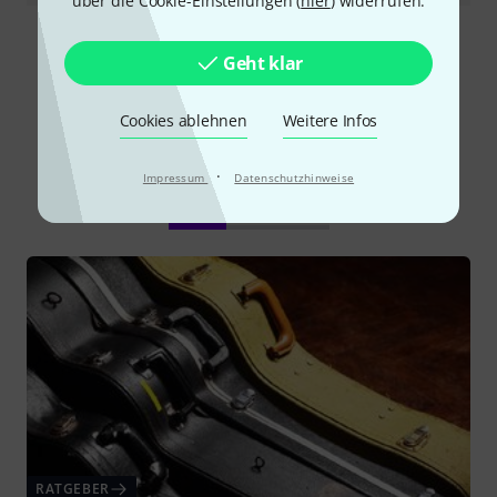
über die Cookie-Einstellungen (
hier
) widerrufen.
Alle Bewertungen lesen
Geht klar
Cookies ablehnen
Weitere Infos
Schon gewusst?
·
Impressum
Datenschutzhinweise
Alle
Ratgeber
RATGEBER