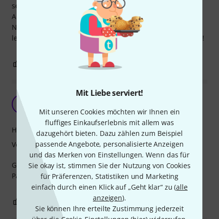
selbstständig problemlos ein-und auspacken können.
Außerdem ist sie immer noch in tadellosem Zustand. Das
Notenfach ist gross genug, die Reißverschlüsse sind
leichgängig und verhaken nicht. Absolute Kaufempfehlung!
0
0
BEWERTUNG MELDEN
Mit Liebe serviert!
Gut
T
Taamii 06.11.2025
Mit unseren Cookies möchten wir Ihnen ein
fluffiges Einkaufserlebnis mit allem was
Handling
dazugehört bieten. Dazu zählen zum Beispiel
passende Angebote, personalisierte Anzeigen
Verarbeitung
und das Merken von Einstellungen. Wenn das für
Gut verarbeitet, sehr gutes Preis-Leistungs-Verhältnis.
Sie okay ist, stimmen Sie der Nutzung von Cookies
Passt auch für eine kleine Junior Westerngitarre.
für Präferenzen, Statistiken und Marketing
einfach durch einen Klick auf „Geht klar“ zu (
alle
anzeigen
).
0
0
BEWERTUNG MELDEN
Sie können Ihre erteilte Zustimmung jederzeit