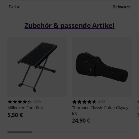
Farbe
Schwarz
Zubehör & passende Artikel
3379
2136
Millenium
Foot Rest
Thomann
Classic-Guitar Gigbag
M
BK
5,50 €
24,90 €