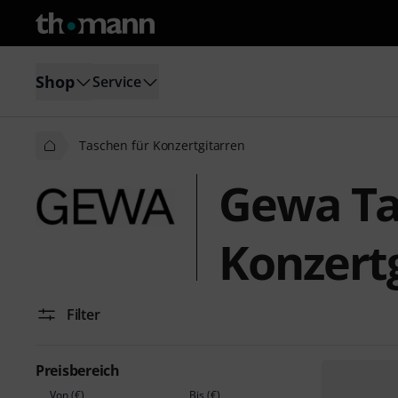
Shop
Service
Taschen für Konzertgitarren
Gewa Ta
Konzert
Filter
Preisbereich
Von (€)
Bis (€)