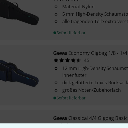
Material: Nylon
5 mm High-Density Schaumsto
alle tragenden Teile extra vers
Sofort lieferbar
Gewa
Economy Gigbag 1/8 - 1/4
45
12 mm High-Density Schaumsto
Innenfutter
dick gefütterte Luxus-Rucksac
großes Noten/Zubehörfach
Sofort lieferbar
Gewa
Classical 4/4 Gigbag Basic
18