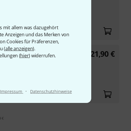
ffpolsterung
tärkt
is mit allem was dazugehört
rte Anzeigen und das Merken von
von Cookies für Präferenzen,
u (
alle anzeigen
).
21,90
€
 5
ellungen (
hier
) widerrufen.
ffpolsterung
tärkt
·
Impressum
Datenschutzhinweise
9 €