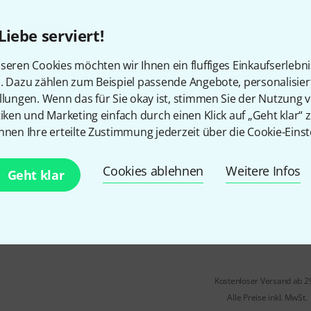
Material: Nylon
5 mm High-Density Schaumsto
Liebe serviert!
alle tragenden Teile extra vers
seren Cookies möchten wir Ihnen ein fluffiges Einkaufserlebn
Sofort lieferbar
n. Dazu zählen zum Beispiel passende Angebote, personalisie
llungen. Wenn das für Sie okay ist, stimmen Sie der Nutzung 
tiken und Marketing einfach durch einen Klick auf „Geht klar“ z
Gewa
Classical 1/2 Gigbag Basic
nnen Ihre erteilte Zustimmung jederzeit über die Cookie-Einst
5
Material: Nylon
Cookies ablehnen
Weitere Infos
Geht klar
5 mm High-Density Schaumsto
alle tragenden Teile extra vers
Sofort lieferbar
Kostenloser Versand ab 2
Alle Preise inkl. MwSt.