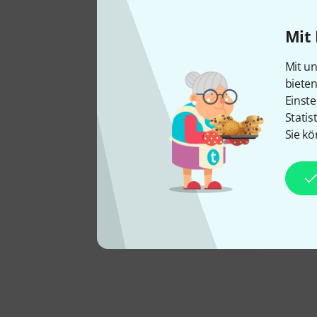
Mit 
Mit un
biete
Einste
Statis
Sie kö