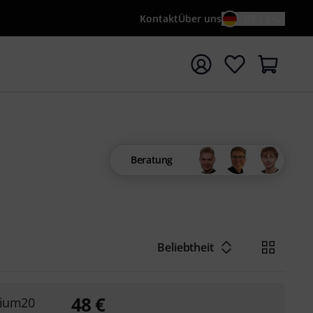
Kontakt
Über uns
DE / €
e mit Suchwort {searchTerm} starten
Beratung
Beliebtheit
48
€
mium20