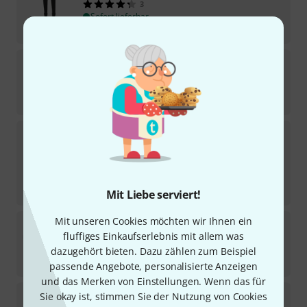
3
Sofort lieferbar
105
€
Gewa
Air 3 Point Carrying System
Sofort lieferbar
149
€
Gewa
Air Cello Case BG/BK Fiedler
In 7–9 Wochen lieferbar
1.480
€
-21%
UVP:
1.880
€
Mit Liebe serviert!
Mit unseren Cookies möchten wir Ihnen ein
Gewa
Pure Cello Gig Bag CS 25 4/4
fluffiges Einkaufserlebnis mit allem was
6
Sofort lieferbar
dazugehört bieten. Dazu zählen zum Beispiel
148
€
passende Angebote, personalisierte Anzeigen
und das Merken von Einstellungen. Wenn das für
Gewa
Air Cello Case BK/BD Fiedler
Sie okay ist, stimmen Sie der Nutzung von Cookies