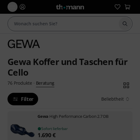
Suche 
Gewa Koffer und Taschen für
Cello
Beratung
76
Produkte
·
Filter
Beliebtheit
Gewa
High Performance Carbon 2.7 DB
Sofort lieferbar
1.690
€