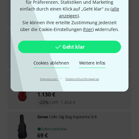
1
für Präferenzen, Statistiken und Marketing
In 7–9 Wochen lieferbar
einfach durch einen Klick auf „Geht klar“ zu (
alle
1.480
€
anzeigen
).
-21%
UVP:
1.880
€
Sie können Ihre erteilte Zustimmung jederzeit
über die Cookie-Einstellungen (
hier
) widerrufen.
Gewa
Pure VC Case Polycarb. Fun W/O
Geht klar
Sofort lieferbar
529
€
-13%
UVP:
605
€
Cookies ablehnen
Weitere Infos
Gewa
Air 3.9 Cello Case RD/BK
·
Impressum
Datenschutzhinweise
7
Sofort lieferbar
1.130
€
-22%
UVP:
1.454
€
Gewa
Cello Gig Bag Aspirante 3/4
Sofort lieferbar
69
€