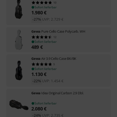
10
Sofort lieferbar
1.980
€
-27%
UVP:
2.729
€
Gewa
Pure Cello Case Polycarb. WH
12
Sofort lieferbar
489
€
Gewa
Air 3.9 Cello Case BK/BK
5
Sofort lieferbar
1.130
€
-22%
UVP:
1.454
€
Gewa
Idea Original Carbon 2.9 Dbl.
Sofort lieferbar
2.080
€
-24%
UVP:
2.735
€