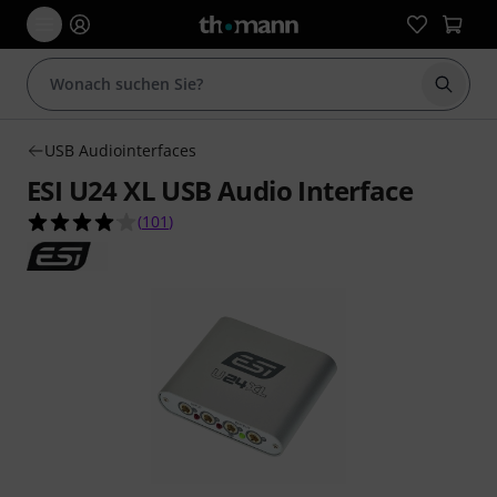
Suche 
USB Audiointerfaces
ESI U24 XL USB Audio Interface
4.1 von 5 Sternen aus 101 Kundenbewertungen
(
101
)