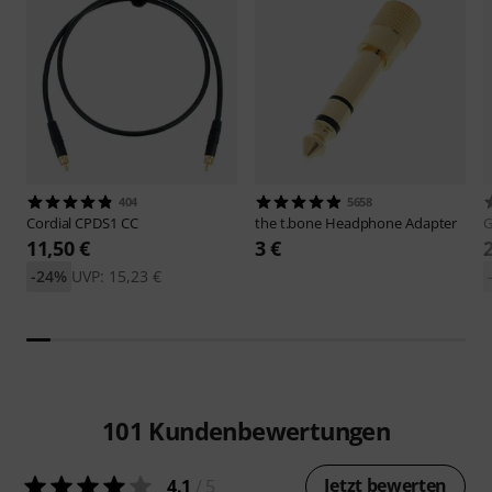
404
5658
Cordial
CPDS1 CC
the t.bone
Headphone Adapter
G
11,50 €
3 €
-24%
UVP: 15,23 €
101
Kundenbewertungen
Jetzt bewerten
4.1
/ 5