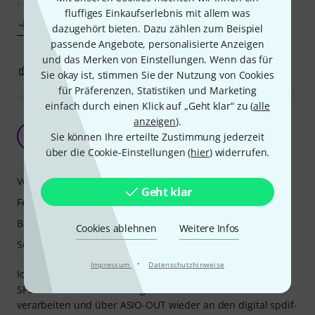
Mischpult mit dem Computer zu verbinden (das klappt
fluffiges Einkaufserlebnis mit allem was
Mehr anzeigen
dazugehört bieten. Dazu zählen zum Beispiel
passende Angebote, personalisierte Anzeigen
und das Merken von Einstellungen. Wenn das für
3
0
BEWERTUNG MELDEN
Sie okay ist, stimmen Sie der Nutzung von Cookies
für Präferenzen, Statistiken und Marketing
einfach durch einen Klick auf „Geht klar“ zu (
alle
Leider entgegen der Aussage von ESI keine
anzeigen
).
Synchronisation auf SPDIF In möglic
S
Sie können Ihre erteilte Zustimmung jederzeit
Stumpp 02.07.2018
über die Cookie-Einstellungen (
hier
) widerrufen.
Verarbeitung
Geht klar
Features
Bedienung
Cookies ablehnen
Weitere Infos
Sound
·
Impressum
Datenschutzhinweise
Ich habe das Interface gekauft um einen CD Spieler über
SPDIF anzuschließe. das Signal im PC über ASIO-IN zur
verarbeiten und über ASIO-OUT wieder an den digital spdif-