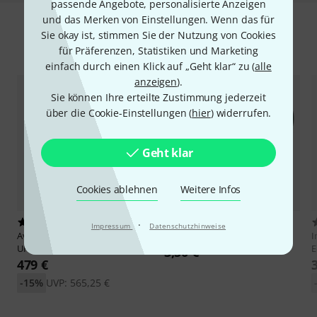
passende Angebote, personalisierte Anzeigen
und das Merken von Einstellungen. Wenn das für
Sie okay ist, stimmen Sie der Nutzung von Cookies
Zubehör & passende Artikel
für Präferenzen, Statistiken und Marketing
einfach durch einen Klick auf „Geht klar“ zu (
alle
anzeigen
).
Sie können Ihre erteilte Zustimmung jederzeit
über die Cookie-Einstellungen (
hier
) widerrufen.
Geht klar
Cookies ablehnen
Weitere Infos
32
18010
·
Impressum
Datenschutzhinweise
Avid
Pro Tools Ultimate Perpet.
the sssnake
IPP1030
I
UPG
E
3,50 €
479 €
-15%
UVP: 565,25 €