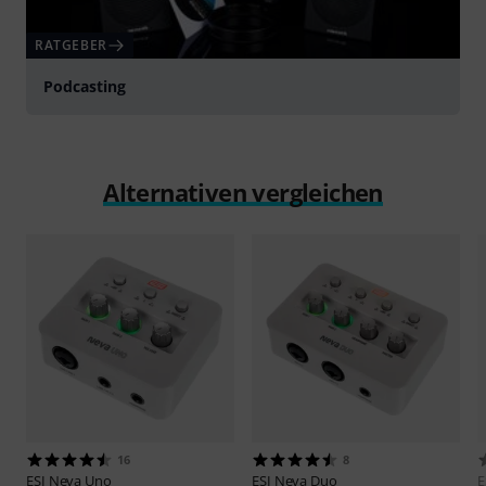
RATGEBER
Podcasting
Alternativen vergleichen
16
8
ESI
Neva Uno
ESI
Neva Duo
E