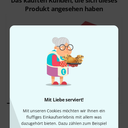
Das kauften Kunden, die sich dieses
Produkt angesehen haben
31%
12%
KAUFTEN
KAUFTEN
Focusrite Scarlett Solo 3rd
GENAU DIESES PRODUKT
Gen
49 €
89 €
Mit Liebe serviert!
Mit unseren Cookies möchten wir Ihnen ein
Vergleichen
fluffiges Einkaufserlebnis mit allem was
dazugehört bieten. Dazu zählen zum Beispiel