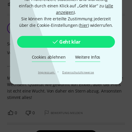
0
0
BEWERTUNG MELDEN
einfach durch einen Klick auf „Geht klar“ zu (
alle
anzeigen
).
Sie können Ihre erteilte Zustimmung jederzeit
Wie gewohnt, aber...
über die Cookie-Einstellungen (
hier
) widerrufen.
M
mister_ukulele 15.03.2015
Geht klar
Sound
Verarbeitung
Cookies ablehnen
Weitere Infos
... der Geldbeutel hat geweint!
·
Impressum
Datenschutzhinweise
Mir riss die entsprechende Saite und ich wollte mal nur die
Wechseln. Qualität wie gewohnt von Elixier, aber der Preis
ist echt eine Wucht. Von daher ein Stern abzug. Ansonsten
stimmt alles!
0
0
BEWERTUNG MELDEN