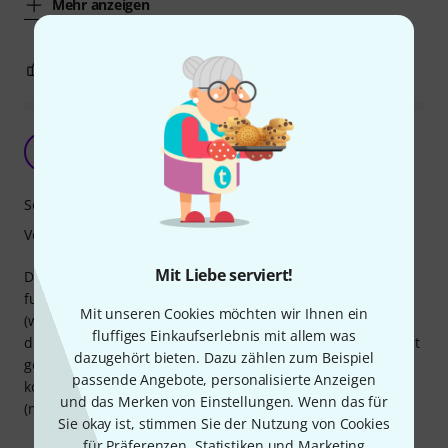
Mehr anzeigen
0
0
BEWERTUNG MELDEN
Funktioniert
R
Richard539 18.10.2012
Sound
Verarbeitung
Mit Liebe serviert!
Die längere Haltbarkeit durch die Nano-Beschichtung
funktioniert. Man bekommt auch erst nach einiger Zeit
Mit unseren Cookies möchten wir Ihnen ein
(wenn die Beschichtung heruntergespielt ist) die üblichen
fluffiges Einkaufserlebnis mit allem was
dunklen Streifen auf den Fingerkuppen. Für jeden der nicht
dazugehört bieten. Dazu zählen zum Beispiel
gerne Saiten wechselt oder nur gelegentlich zum Spielen
passende Angebote, personalisierte Anzeigen
kommt eine angenehme Eigenschaft, die den Mehrpreis
und das Merken von Einstellungen. Wenn das für
(meine persönliche Meinung) rechtfertigt.
Sie okay ist, stimmen Sie der Nutzung von Cookies
für Präferenzen, Statistiken und Marketing