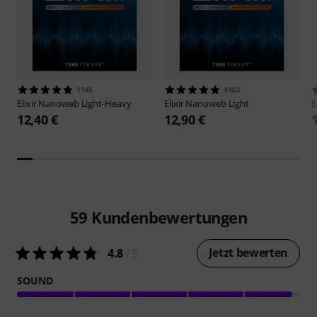
1145
4103
Elixir
Nanoweb Light-Heavy
Elixir
Nanoweb Light
E
12,40 €
12,90 €
59
Kundenbewertungen
Jetzt bewerten
4.8
/ 5
SOUND