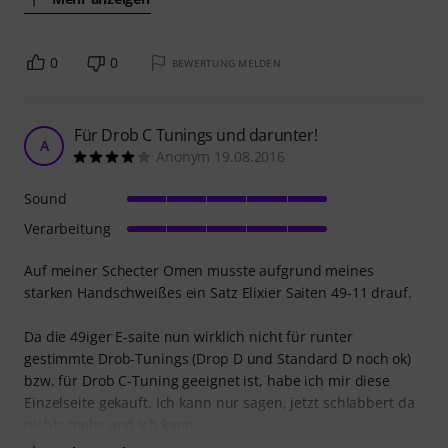
0
0
BEWERTUNG MELDEN
Für Drob C Tunings und darunter!
A
Anonym 19.08.2016
Sound
Verarbeitung
Auf meiner Schecter Omen musste aufgrund meines
starken Handschweißes ein Satz Elixier Saiten 49-11 drauf.
Da die 49iger E-saite nun wirklich nicht für runter
gestimmte Drob-Tunings (Drop D und Standard D noch ok)
bzw. für Drob C-Tuning geeignet ist, habe ich mir diese
Einzelseite gekauft. Ich kann nur sagen, jetzt schlabbert da
nichts mehr und ich kann