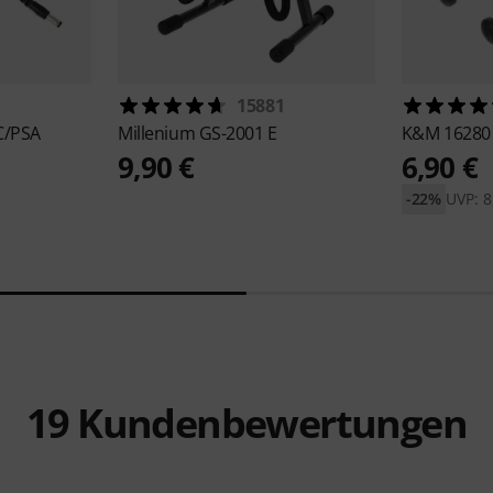
15881
C/PSA
Millenium
GS-2001 E
K&M
16280
9,90 €
6,90 €
-22%
UVP: 8
19
Kundenbewertungen