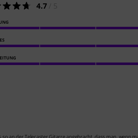
4.7
/ 5
NUNG
ES
EITUNG
be es so an der Telecaster Gitarre angebracht, dass man, wenn 