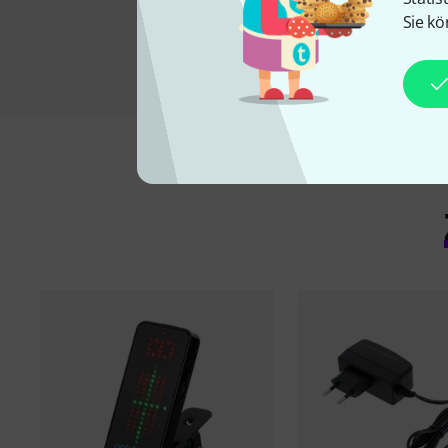
Sie kö