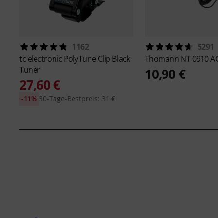
1162
5291
tc electronic
PolyTune Clip Black
Thomann
NT 0910 A
Tuner
10,90 €
27,60 €
-11%
30-Tage-Bestpreis: 31 €