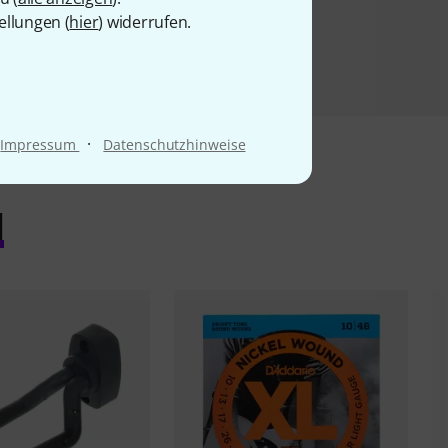
ellungen (
hier
) widerrufen.
·
Impressum
Datenschutzhinweise
l