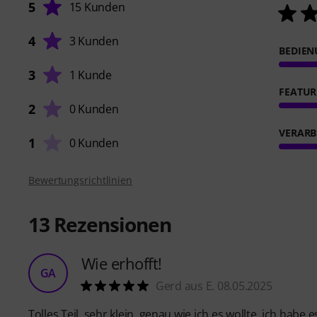
5
15 Kunden
4
3 Kunden
BEDIE
3
1 Kunde
FEATUR
2
0 Kunden
VERARB
1
0 Kunden
Bewertungsrichtlinien
13
Rezensionen
Wie erhofft!
GA
Gerd aus E. 08.05.2025
Tolles Teil, sehr klein, genau wie ich es wollte, ich ha