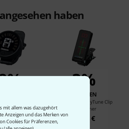
t angesehen haben
8%
3%
KAUFTEN
KAUFTEN
ario PW-CT-26
tc electronic PolyTune Clip
is mit allem was dazugehört
gable USB Tuner
Black Tuner
rte Anzeigen und das Merken von
22 €
27,60 €
von Cookies für Präferenzen,
u (
alle anzeigen
).