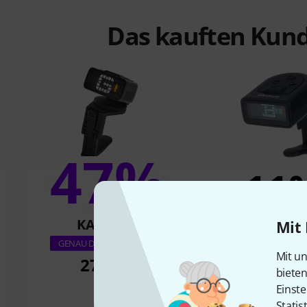
Das kauften Kund
47%
11
KAUFTEN
KAUFTE
Mit 
Daddario PW-CT-
GENAU DIESES PRODUKT
Mit un
Headstock T
27,97 €
biete
15,22 
Einste
Statis