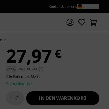
Kontakt
Über uns
DE / €
e mit Suchwort {searchTerm} starten
uner
27,97
€
-27%
UVP: 38,50 €
Alle Preise inkl. MwSt.
Sofort lieferbar
IN DEN WARENKORB
1