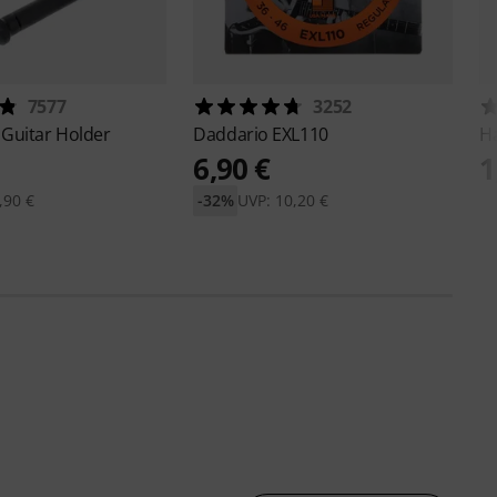
7577
3252
 Guitar Holder
Daddario
EXL110
H
6,90 €
1
,90 €
-32%
UVP: 10,20 €