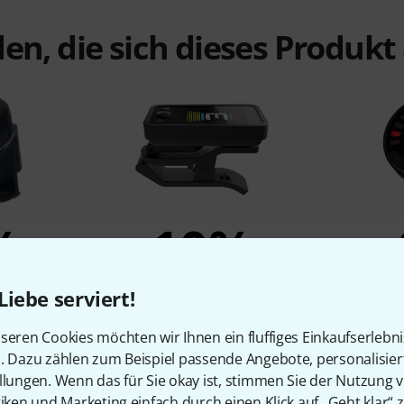
en, die sich dieses Produk
%
10%
N
KAUFTEN
Liebe serviert!
12 Micro
Daddario PW-CT-27 Eclipse
Dadd
seren Cookies möchten wir Ihnen ein fluffiges Einkaufserlebn
uner
Rechargable
Rechar
n. Dazu zählen zum Beispiel passende Angebote, personalisie
€
16,06 €
llungen. Wenn das für Sie okay ist, stimmen Sie der Nutzung 
tiken und Marketing einfach durch einen Klick auf „Geht klar“ z