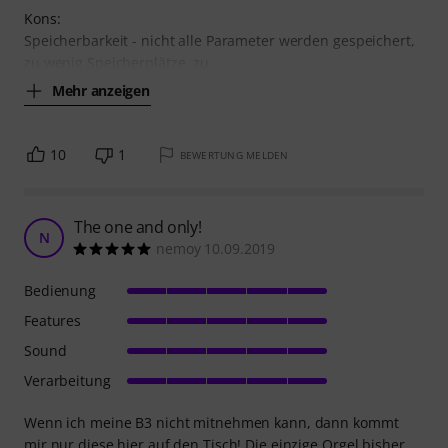
Kons:
Speicherbarkeit - nicht alle Parameter werden gespeichert,
zu wenig Speicherplätze, zu
Mehr anzeigen
10
1
BEWERTUNG MELDEN
The one and only!
N
nemoy 10.09.2019
Bedienung
Features
Sound
Verarbeitung
Wenn ich meine B3 nicht mitnehmen kann, dann kommt
mir nur diese hier auf den Tisch! Die einzige Orgel bisher,